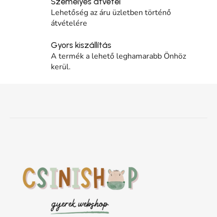
Személyes átvétel
Lehetőség az áru üzletben történő
átvételére
Gyors kiszállítás
A termék a lehető leghamarabb Önhöz
kerül.
Lábléc