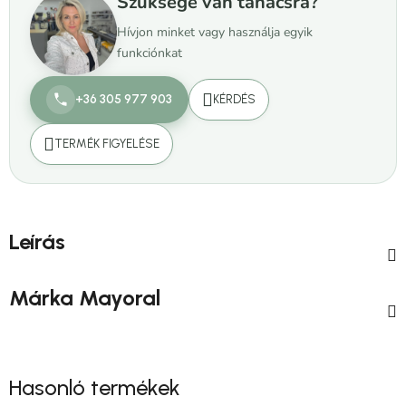
Szüksége van tanácsra?
Hívjon minket vagy használja egyik
funkciónkat
+36 305 977 903
KÉRDÉS
TERMÉK FIGYELÉSE
Leírás
Márka
Mayoral
Hasonló termékek