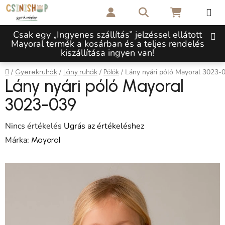
Ugrás a fő tartalomhoz
Keresés
KOSÁR
Csak egy „Ingyenes szállítás” jelzéssel ellátott
Mayoral termék a kosárban és a teljes rendelés
kiszállítása ingyen van!
Kezdőlap
/
/
/
/
Lány nyári póló Mayoral 3023-
Gyerekruhák
Lány ruhák
Pólók
Lány nyári póló Mayoral
3023-039
A termék átlagos értékelése 5-ből 0,0 csillag.
Nincs értékelés
Ugrás az értékeléshez
Márka:
Mayoral