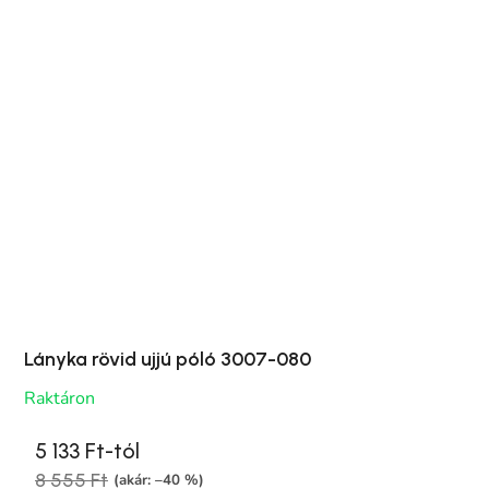
Lányka rövid ujjú póló 3007-080
Raktáron
5 133 Ft-tól
8 555 Ft
(akár: –40 %)