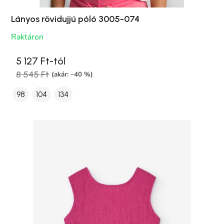
Lányos rövidujjú póló 3005-074
Raktáron
5 127 Ft-tól
8 545 Ft
(akár: –40 %)
98
104
134