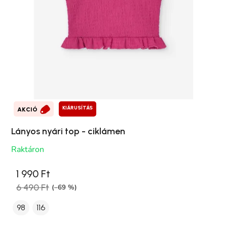
KIÁRUSÍTÁS
AKCIÓ
Lányos nyári top - ciklámen
Raktáron
1 990 Ft
6 490 Ft
(–69 %)
98
116