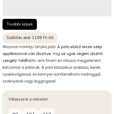
További képek
Szállítás akár 1199 Ft-tól
Mayoral márkájú lányka póló.
A póló elülső része szép
applikációval van díszítve
, míg
az ujjak végein díszítő
szegély található
, ami finom és stílusos megjelenést
kölcsönöz a pólónak. A póló klasszikus szabású, kerek
nyakkivágással, és könnyen kombinálható nadrággal,
szoknyával vagy leggingszel.
Válassza ki a méretet: