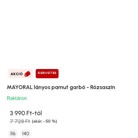
KIÁRUSÍTÁS
AKCIÓ
MAYORAL lányos pamut garbó - Rózsaszín
Raktáron
3 990 Ft-tól
7 728 Ft
(akár: –50 %)
116
140