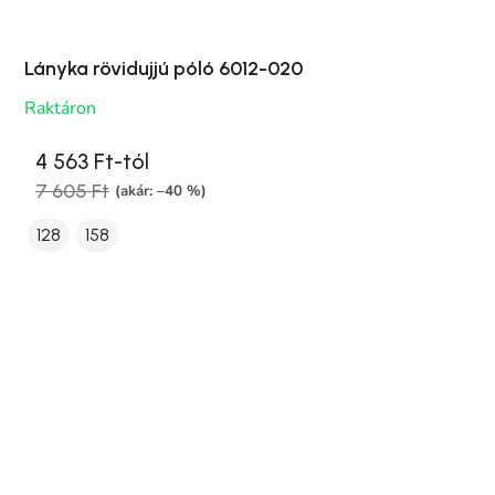
Lányka rövidujjú póló 6012-020
Raktáron
4 563 Ft-tól
7 605 Ft
(akár: –40 %)
128
158