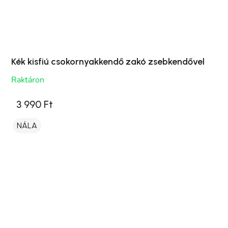
Kék kisfiú csokornyakkendő zakó zsebkendővel
Raktáron
3 990 Ft
NÁLA