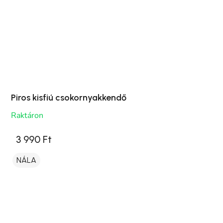
Piros kisfiú csokornyakkendő
Raktáron
3 990 Ft
NÁLA