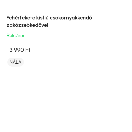
Fehérfekete kisfiú csokornyakkendő
zakózsebkedövel
Raktáron
3 990 Ft
NÁLA