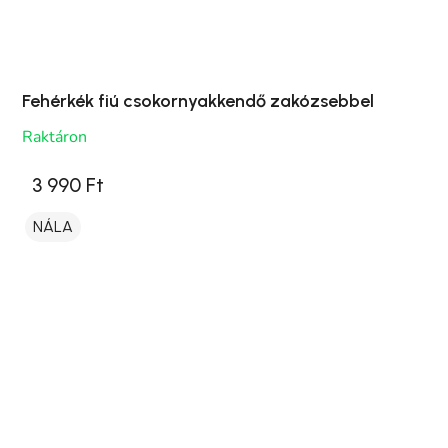
Fehérkék fiú csokornyakkendő zakózsebbel
Raktáron
3 990 Ft
NÁLA