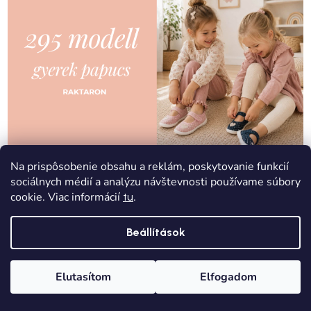
Na prispôsobenie obsahu a reklám, poskytovanie funkcií
sociálnych médií a analýzu návštevnosti používame súbory
cookie. Viac informácií
.
tu
Beállítások
Elutasítom
Elfogadom
Főoldal
Kategóriák
Kívánságlista
Kosár