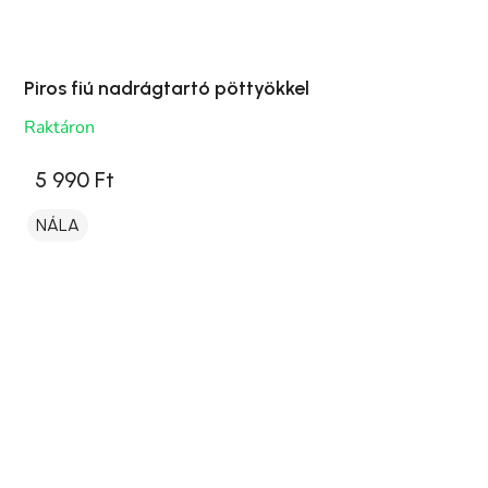
Piros fiú nadrágtartó pöttyökkel
Raktáron
5 990 Ft
NÁLA