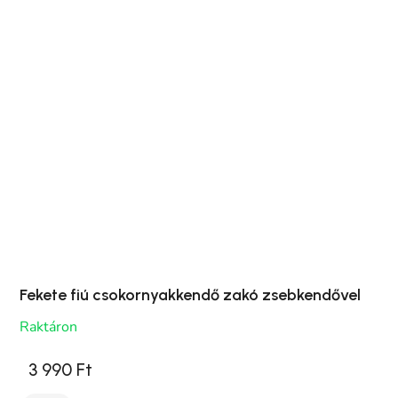
Fekete fiú csokornyakkendő zakó zsebkendővel
Raktáron
3 990 Ft