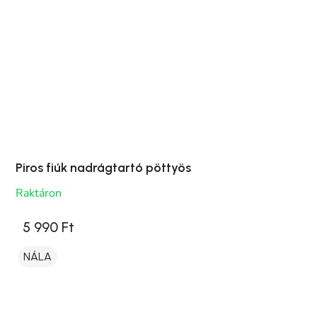
Piros fiúk nadrágtartó pöttyös
Raktáron
5 990 Ft
NÁLA