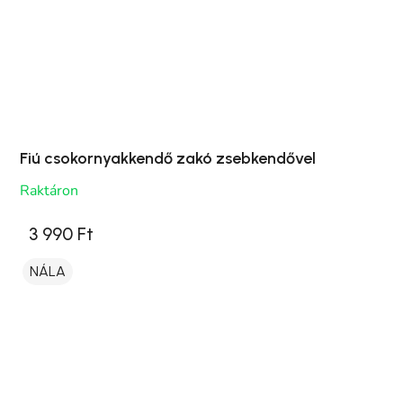
Fiú csokornyakkendő zakó zsebkendővel
Raktáron
3 990 Ft
NÁLA