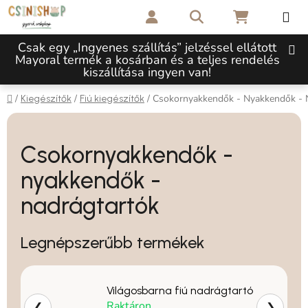
Ugrás a fő tartalomhoz
Keresés
KOSÁR
Csak egy „Ingyenes szállítás” jelzéssel ellátott
Mayoral termék a kosárban és a teljes rendelés
kiszállítása ingyen van!
Kezdőlap
/
/
/
Csokornyakkendők - Nyakkendők - 
Kiegészítők
Fiú kiegészítők
Csokornyakkendők -
nyakkendők -
nadrágtartók
Legnépszerűbb termékek
Világosbarna fiú nadrágtartó
Raktáron
❮
❯