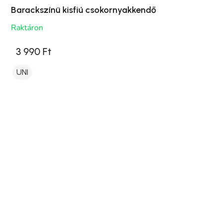
Barackszínü kisfiú csokornyakkendő
Raktáron
3 990 Ft
UNI