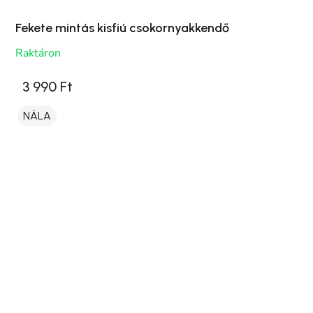
Fekete mintás kisfiú csokornyakkendő
Raktáron
3 990 Ft
NÁLA