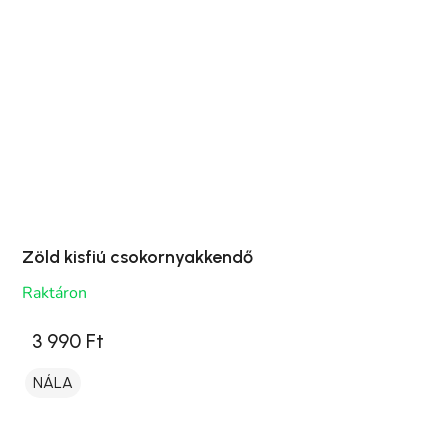
Zöld kisfiú csokornyakkendő
Raktáron
3 990 Ft
NÁLA