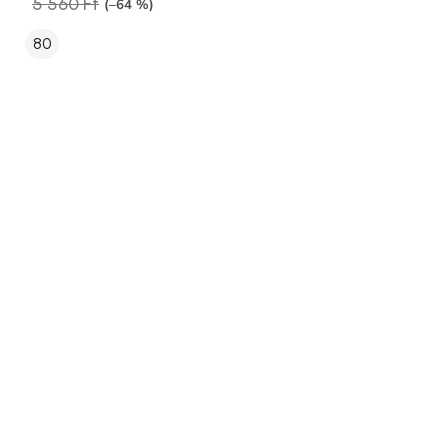
5 560 Ft
(–64 %)
80