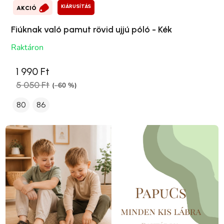
KIÁRUSÍTÁS
AKCIÓ
Fiúknak való pamut rövid ujjú póló - Kék
Raktáron
1 990 Ft
5 050 Ft
(–60 %)
80
86