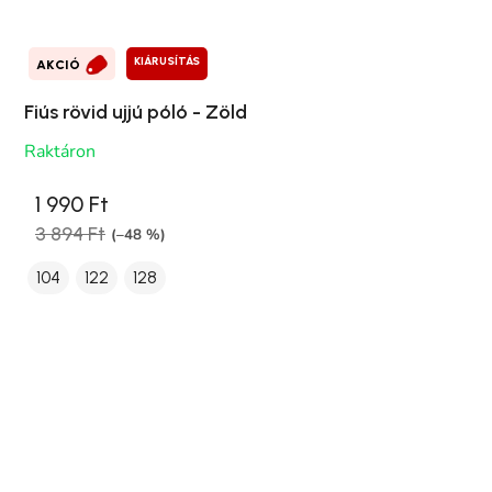
KIÁRUSÍTÁS
AKCIÓ
Fiús rövid ujjú póló - Zöld
Raktáron
1 990 Ft
3 894 Ft
(–48 %)
104
122
128