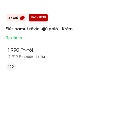
KIÁRUSÍTÁS
AKCIÓ
Fiús pamut rövid ujjú póló - Krém
Raktáron
1 990 Ft-tól
2 919 Ft
(akár: –31 %)
122