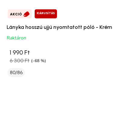
KIÁRUSÍTÁS
AKCIÓ
Lányka hosszú ujjú nyomtatott póló - Krém
Raktáron
1 990 Ft
6 300 Ft
(–68 %)
80/86