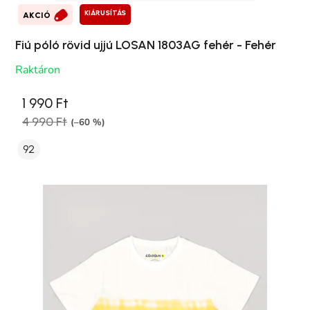
KIÁRUSÍTÁS
AKCIÓ
Fiú póló rövid ujjú LOSAN 1803AG fehér - Fehér
Raktáron
1 990 Ft
4 990 Ft
(–60 %)
92