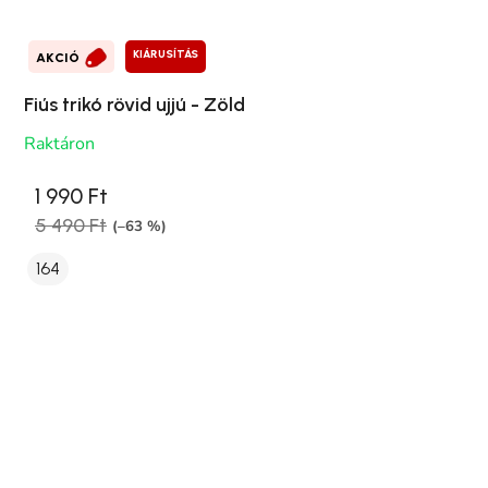
KIÁRUSÍTÁS
AKCIÓ
Fiús trikó rövid ujjú - Zöld
Raktáron
1 990 Ft
5 490 Ft
(–63 %)
164