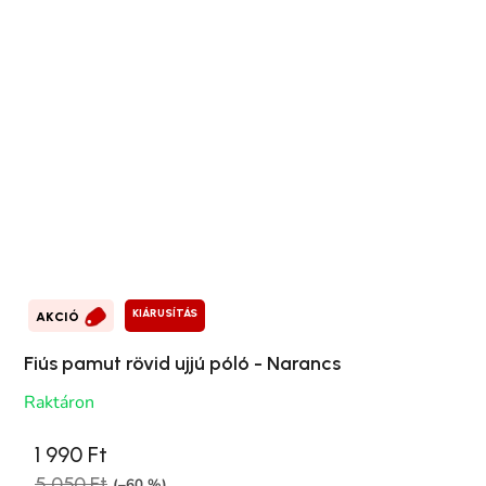
KIÁRUSÍTÁS
AKCIÓ
Fiús pamut rövid ujjú póló - Narancs
Raktáron
1 990 Ft
5 050 Ft
(–60 %)