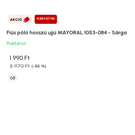
KIÁRUSÍTÁS
AKCIÓ
Fiús póló hosszú ujjú MAYORAL 1053-084 - Sárga
Raktáron
1 990 Ft
5 970 Ft
(–66 %)
68