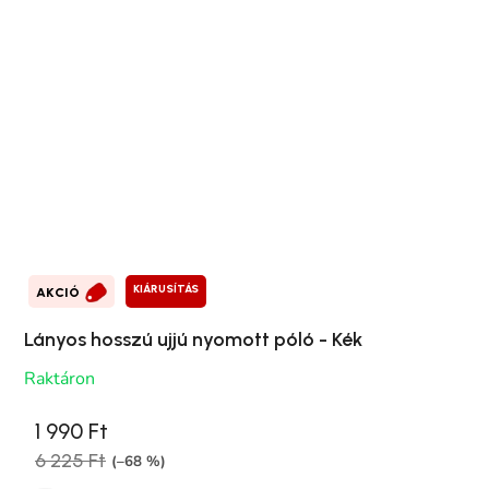
KIÁRUSÍTÁS
AKCIÓ
Lányos hosszú ujjú nyomott póló - Kék
Raktáron
1 990 Ft
6 225 Ft
(–68 %)