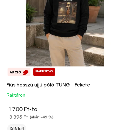
KIÁRUSÍTÁS
AKCIÓ
Fiús hosszú ujjú póló TUNG - Fekete
Raktáron
1 700 Ft-tól
3 395 Ft
(akár: –49 %)
158/164