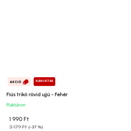
KIÁRUSÍTÁS
AKCIÓ
Fiús trikó rövid ujjú - Fehér
Raktáron
1 990 Ft
3 179 Ft
(–37 %)