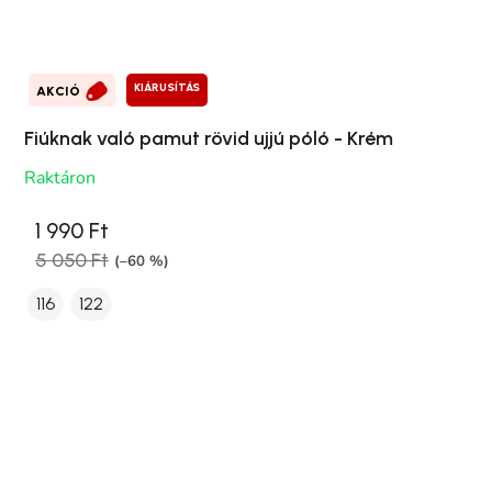
KIÁRUSÍTÁS
AKCIÓ
Fiúknak való pamut rövid ujjú póló - Krém
Raktáron
1 990 Ft
5 050 Ft
(–60 %)
116
122