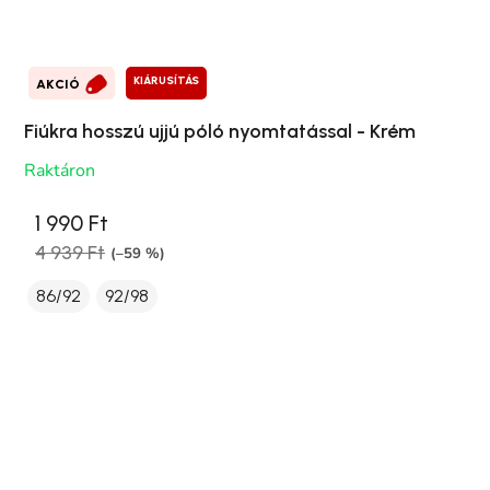
KIÁRUSÍTÁS
AKCIÓ
Fiúkra hosszú ujjú póló nyomtatással - Krém
Raktáron
1 990 Ft
4 939 Ft
(–59 %)
86/92
92/98