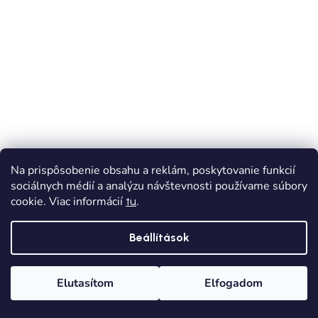
Na prispôsobenie obsahu a reklám, poskytovanie funkcií
sociálnych médií a analýzu návštevnosti používame súbory
KIÁRUSÍTÁS
AKCIÓ
cookie. Viac informácií
.
tu
Lányos nyári top - ciklámen
Beállítások
Raktáron
1 990 Ft
Elutasítom
Elfogadom
6 490 Ft
(–69 %)
Főoldal
Kategóriák
Kívánságlista
Kosár