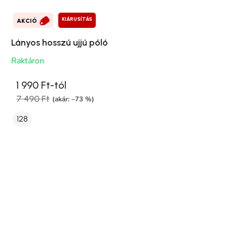
KIÁRUSÍTÁS
AKCIÓ
Lányos hosszú ujjú póló
Raktáron
1 990 Ft-tól
7 490 Ft
(akár: –73 %)
128