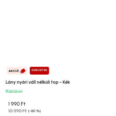
KIÁRUSÍTÁS
AKCIÓ
Lány nyári váll nélküli top - Kék
Raktáron
1 990 Ft
10 390 Ft
(–80 %)