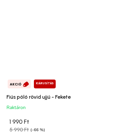
KIÁRUSÍTÁS
AKCIÓ
Fiús póló rövid ujjú - Fekete
Raktáron
1 990 Ft
5 990 Ft
(–66 %)