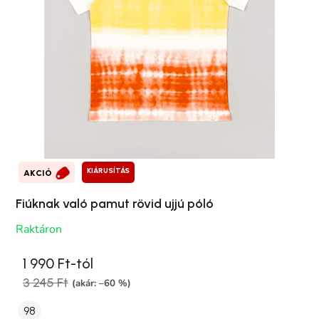
KIÁRUSÍTÁS
AKCIÓ
Fiúknak való pamut rövid ujjú póló
Raktáron
1 990 Ft-tól
3 245 Ft
(akár: –60 %)
98