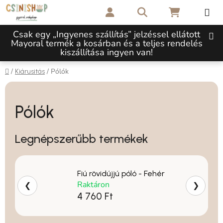
Ugrás a fő tartalomhoz
Keresés
KOSÁR
Csak egy „Ingyenes szállítás” jelzéssel ellátott
Mayoral termék a kosárban és a teljes rendelés
kiszállítása ingyen van!
Kezdőlap
/
/
Pólók
Kiárusitás
Pólók
Legnépszerűbb termékek
Fiú rövidújjú póló - Fehér
Raktáron
❮
❯
4 760 Ft