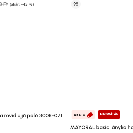
8 Ft
98
(akár: –43 %)
KIÁRUSÍTÁS
a rövid ujjú póló 3008-071
AKCIÓ
MAYORAL basic lányka h