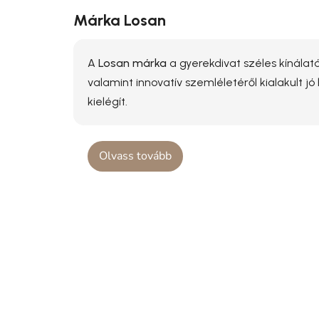
Márka Losan
A
Losan márka
a gyerekdivat széles kínálatá
valamint innovatív szemléletéről kialakult j
kielégít.
Olvass tovább