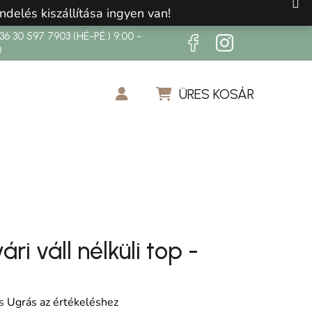
ndelés kiszállítása ingyen van!
6 30 597 7903 (HÉ-PÉ:) 9:00 -
0
ÜRES KOSÁR
KOSÁR
ári váll nélküli top -
os értékelése 5-ből 0,0 csillag.
s
Ugrás az értékeléshez