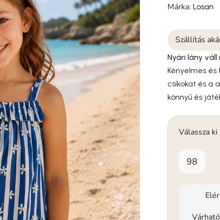
Márka:
Losan
Szállítás ak
Nyári lány váll
Kényelmes és fr
csíkokat és a 
könnyű és játék
Válassza ki
98
Elé
Várható