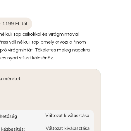
ár 1199 Ft-tól
 nélküli top csíkokkal és virágmintával
iss váll nélküli top, amely ötvözi a finom
apró virágmintát. Tökéletes meleg napokra,
os nyári stílust kölcsönöz.
 a méretet:
Változat kiválasztása
rhetőség
Változat kiválasztása
 kézbesítés: