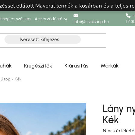
zéssel ellátott Mayoral termék a kosárban és a teljes re
+3
ltség és szállítás
A szerződéstől való elállás
info@csinishop.hu
17:3
ruhák
Kiegészítők
Kiárusitás
Márkák
li top - Kék
Lány ny
Kék
A termék átlag
Nincs értékelé