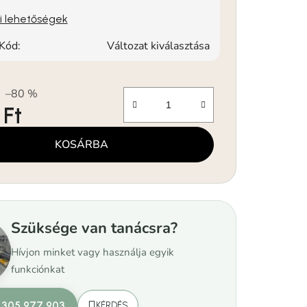
si lehetőségek
Kód:
Változat kiválasztása
–80 %
 Ft
KOSÁRBA
Szüksége van tanácsra?
Hívjon minket vagy használja egyik
funkciónkat
 305 977 903
KÉRDÉS