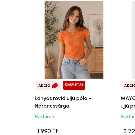
KIÁRUSÍTÁS
AKCIÓ
AKCI
Lányos rövid ujjú póló -
MAYOR
Narancssárga
ujjú p
Raktáron
Raktá
1 990 Ft
3 72