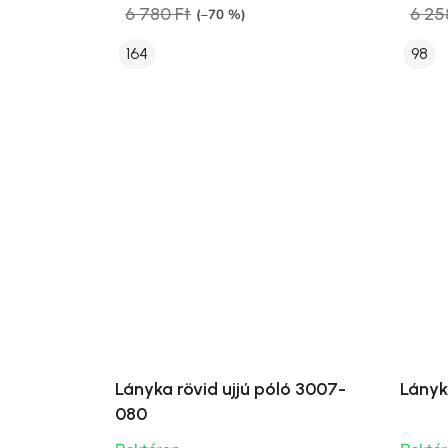
6 780 Ft
6 25
(–70 %)
164
98
Lányka rövid ujjú póló 3007-
Lányk
080