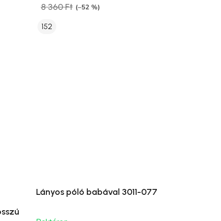
8 360 Ft
(–52 %)
152
Lányos póló babával 3011-077
osszú