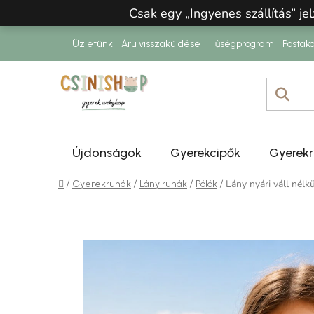
Ugrás a fő tartalomhoz
Csak egy „Ingyenes szállítás” jel
Üzletünk
Áru visszaküldése
Hűségprogram
Postakö
Újdonságok
Gyerekcipők
Gyerek
Kezdőlap
/
/
/
/
Lány nyári váll nélkü
Gyerekruhák
Lány ruhák
Pólók