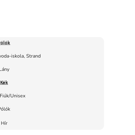
Pólók
oda-iskola, Strand
Lány
Kék
Fiúk/Unisex
Pólók
Hír