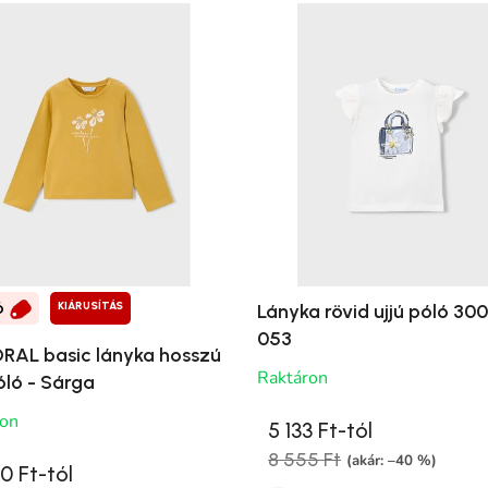
KIÁRUSÍTÁS
Lányka rövid ujjú póló 30
Ó
053
AL basic lányka hosszú
Raktáron
óló - Sárga
ron
5 133 Ft-tól
8 555 Ft
(akár: –40 %)
0 Ft-tól