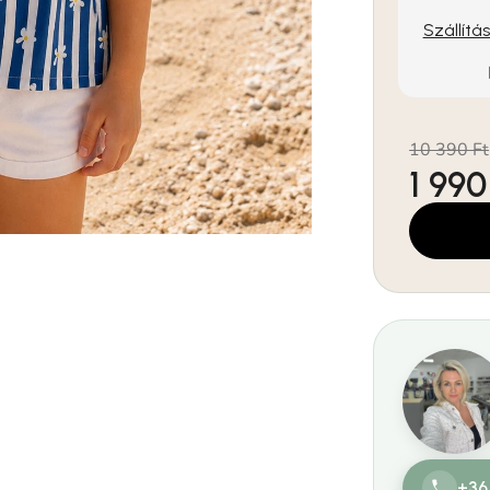
Szállítá
10 390 Ft
1 990
Egységár:
+36