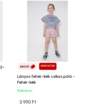
KIÁRUSÍTÁS
02-
AKCIÓ
Lányos fehér-kék csíkos póló -
Fehér-kék
Raktáron
3 990 Ft