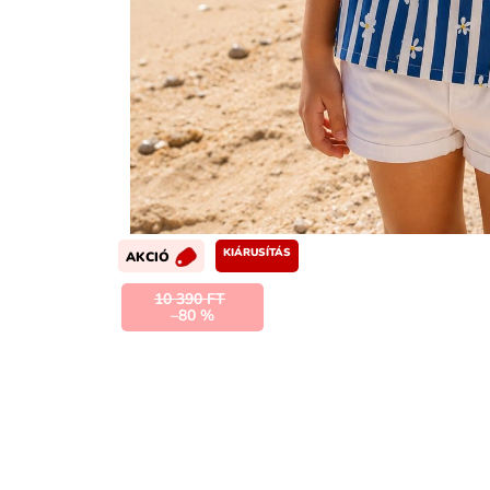
KIÁRUSÍTÁS
AKCIÓ
10 390 FT
–80 %