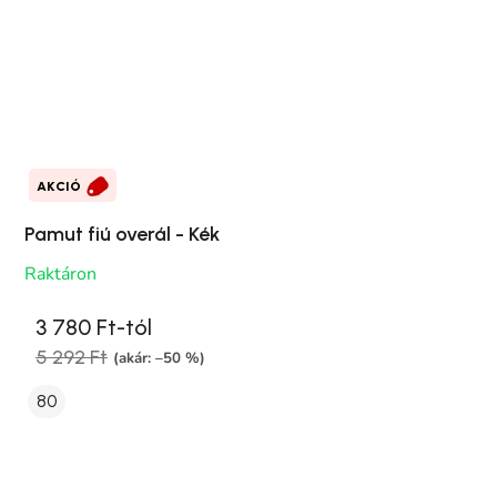
AKCIÓ
Pamut fiú overál - Kék
Raktáron
3 780 Ft-tól
5 292 Ft
(akár: –50 %)
80