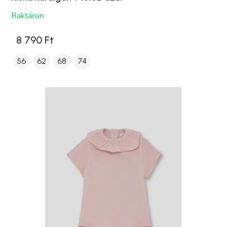
Raktáron
8 790 Ft
56
62
68
74