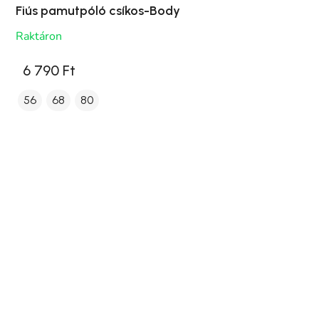
Fiús pamutpóló csíkos-Body
Raktáron
6 790 Ft
56
68
80