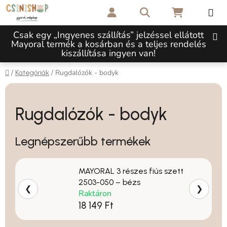
Ugrás a fő tartalomhoz
Keresés
KOSÁR
Csak egy „Ingyenes szállítás” jelzéssel ellátott
Mayoral termék a kosárban és a teljes rendelés
kiszállítása ingyen van!
Kezdőlap
/
/
Rugdalózók - bodyk
Kategóriák
Rugdalózók - bodyk
Legnépszerűbb termékek
MAYORAL 3 részes fiús szett
2503-050 – bézs
❮
❯
Raktáron
18 149 Ft