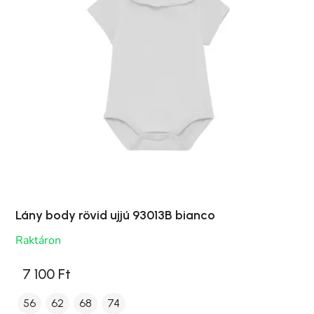
Lány body rövid ujjú 93013B bianco
Raktáron
7 100 Ft
56
62
68
74