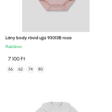
Lány body rövid ujjú 93013B rosa
Raktáron
7 100 Ft
56
62
74
80