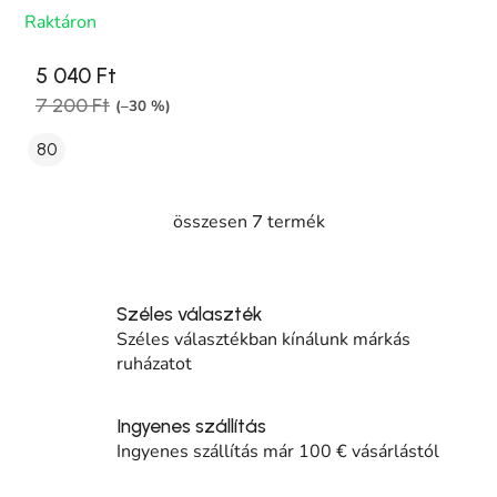
Raktáron
5 040 Ft
7 200 Ft
(–30 %)
80
összesen
termék
7
Listairányítás elemei
Széles választék
Széles választékban kínálunk márkás
ruházatot
Ingyenes szállítás
Ingyenes szállítás már 100 € vásárlástól