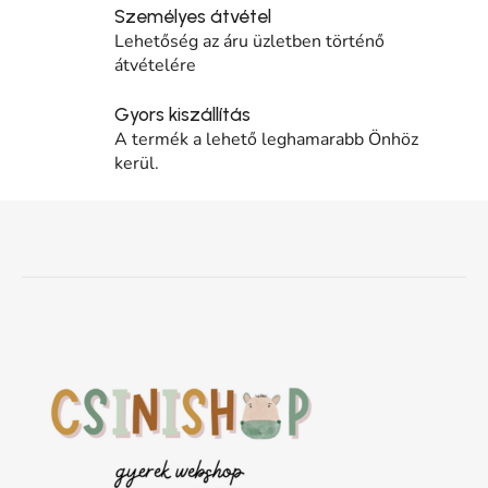
Személyes átvétel
Lehetőség az áru üzletben történő
átvételére
Gyors kiszállítás
A termék a lehető leghamarabb Önhöz
kerül.
Lábléc