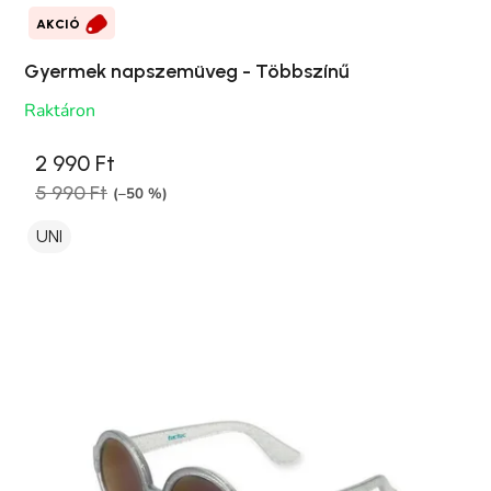
AKCIÓ
Gyermek napszemüveg - Többszínű
Raktáron
2 990 Ft
5 990 Ft
(–50 %)
UNI