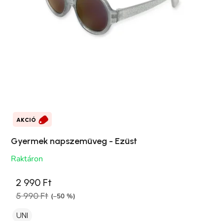
AKCIÓ
Gyermek napszemüveg - Ezüst
Raktáron
2 990 Ft
5 990 Ft
(–50 %)
UNI