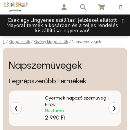
Ugrás a fő tartalomhoz
Keresés
KOSÁR
Csak egy „Ingyenes szállítás” jelzéssel ellátott
Mayoral termék a kosárban és a teljes rendelés
kiszállítása ingyen van!
Kezdőlap
/
/
/
Napszemüvegek
Kiegészítők
Kislány kiegészítők
Napszemüvegek
Legnépszerűbb termékek
Gyermek napozó szemüveg -
Piros
❮
❯
Raktáron
2 990 Ft