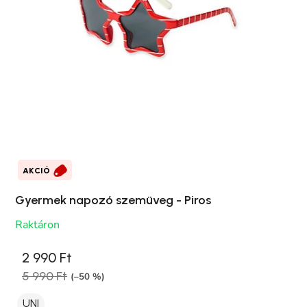
AKCIÓ
Gyermek napozó szemüveg - Piros
Raktáron
2 990 Ft
5 990 Ft
(–50 %)
UNI