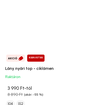
KIÁRUSÍTÁS
AKCIÓ
Lány nyári top - ciklámen
Raktáron
3 990 Ft-tól
8 890 Ft
(akár: –55 %)
104
152