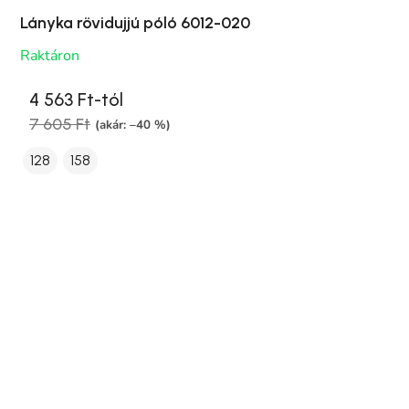
Lányka rövidujjú póló 6012-020
Raktáron
4 563 Ft-tól
7 605 Ft
(akár: –40 %)
128
158