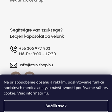
Reklamációs űrlap
Segítségre van szüksége?
Lépjen kapcsolatba velünk
+36 305 977 903
Hé-Pé: 9:00 - 17:30
info@csinishop.hu
Na prispôsobenie obsahu a reklám, poskytovanie funkcií
sociálnych médií a analýzu návštevnosti používame súbory
cookie. Viac informácií
.
tu
Beállítások