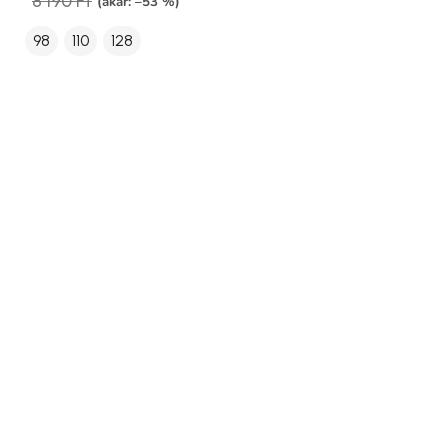
8 190 Ft
(akár: –53 %)
98
110
128