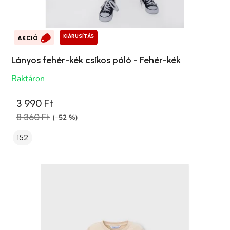
KIÁRUSÍTÁS
AKCIÓ
Lányos fehér-kék csíkos póló - Fehér-kék
Raktáron
3 990 Ft
8 360 Ft
(–52 %)
152