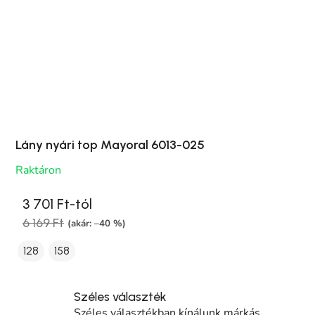
Lány nyári top Mayoral 6013-025
Raktáron
3 701 Ft-tól
6 169 Ft
(akár: –40 %)
128
158
Széles választék
Széles választékban kínálunk márkás