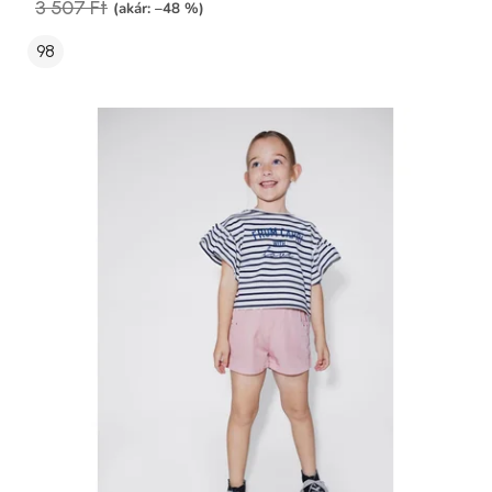
3 507 Ft
(akár: –48 %)
98