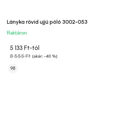
Lányka rövid ujjú póló 3002-053
Raktáron
5 133 Ft-tól
8 555 Ft
(akár: –40 %)
98