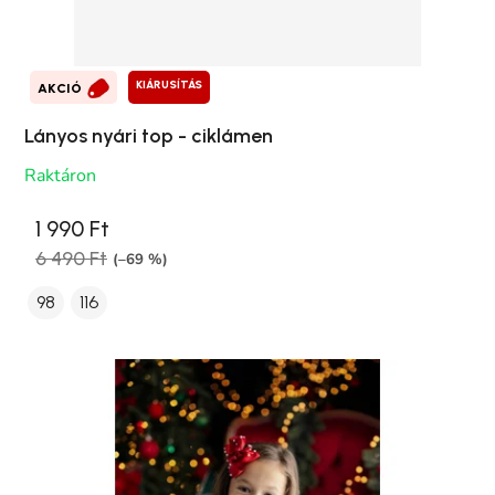
KIÁRUSÍTÁS
AKCIÓ
Lányos nyári top - ciklámen
Raktáron
1 990 Ft
6 490 Ft
(–69 %)
98
116