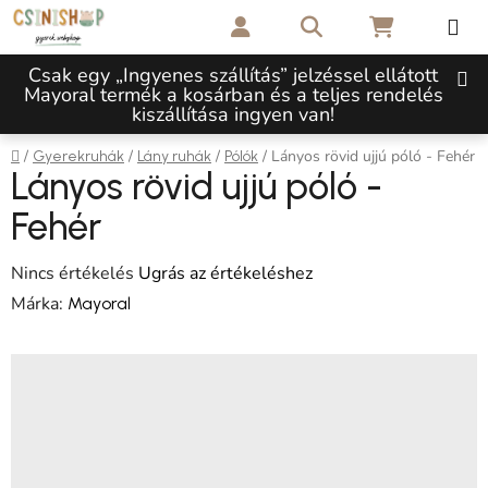
Ugrás a fő tartalomhoz
Keresés
KOSÁR
Csak egy „Ingyenes szállítás” jelzéssel ellátott
Mayoral termék a kosárban és a teljes rendelés
kiszállítása ingyen van!
Kezdőlap
/
/
/
/
Lányos rövid ujjú póló - Fehér
Gyerekruhák
Lány ruhák
Pólók
Lányos rövid ujjú póló -
Fehér
A termék átlagos értékelése 5-ből 0,0 csillag.
Nincs értékelés
Ugrás az értékeléshez
Márka:
Mayoral