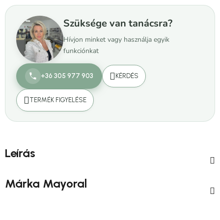
Szüksége van tanácsra?
Hívjon minket vagy használja egyik
funkciónkat
+36 305 977 903
KÉRDÉS
TERMÉK FIGYELÉSE
Leírás
Márka
Mayoral