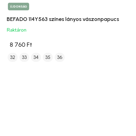
ÚJDONSÁG
BEFADO 114Y563 színes lányos vászonpapucs
Raktáron
8 760 Ft
32
33
34
35
36