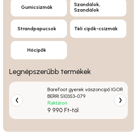
Szandálok,
Gumicsizmák
Szandálok
Strandpapucsok
Téli cipők-csizmák
Hócipők
Legnépszerűbb termékek
Barefoot gyerek vászoncipő IGOR
BERRI S10353-079
❮
❯
Raktáron
9 990 Ft-tól