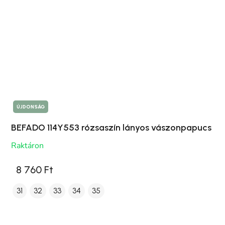
ÚJDONSÁG
BEFADO 114Y553 rózsaszín lányos vászonpapucs
Raktáron
8 760 Ft
31
32
33
34
35