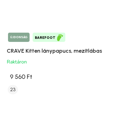
ÚJDONSÁG
BAREFOOT
CRAVE Kitten lánypapucs, mezítlábas
Raktáron
9 560 Ft
23