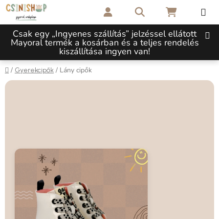
Ugrás a fő tartalomhoz
Keresés
KOSÁR
Csak egy „Ingyenes szállítás” jelzéssel ellátott
Mayoral termék a kosárban és a teljes rendelés
kiszállítása ingyen van!
Kezdőlap
/
/
Lány cipők
Gyerekcipők