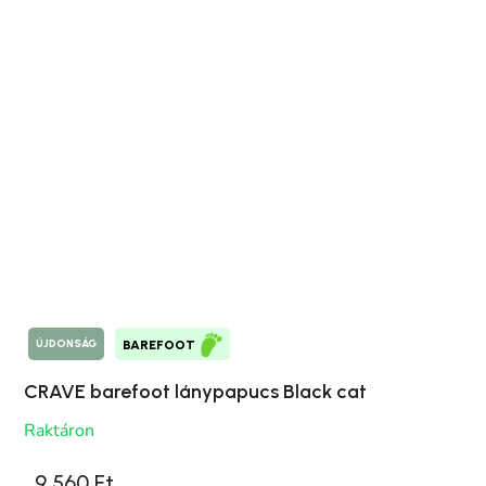
ÚJDONSÁG
BAREFOOT
CRAVE barefoot lánypapucs Black cat
Raktáron
9 560 Ft