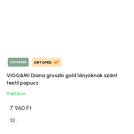
ÚJDONSÁG
ORTOPÉD
VIGGAMI Diana groszki gold lányoknak szánt
textil papucs
Raktáron
7 960 Ft
33