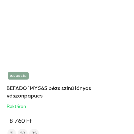
ÚJDONSÁG
BEFADO 114Y565 bézs színű lányos
vászonpapucs
Raktáron
8 760 Ft
31
32
33