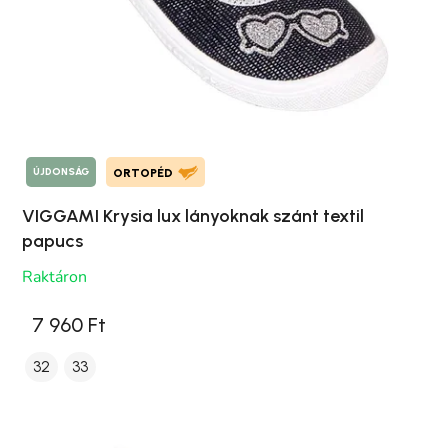
ÚJDONSÁG
ORTOPÉD
VIGGAMI Krysia lux lányoknak szánt textil
papucs
Raktáron
7 960 Ft
32
33