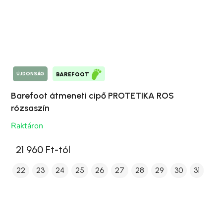
ÚJDONSÁG
BAREFOOT
Barefoot átmeneti cipő PROTETIKA ROS
rózsaszín
Raktáron
21 960 Ft-tól
22
23
24
25
26
27
28
29
30
31