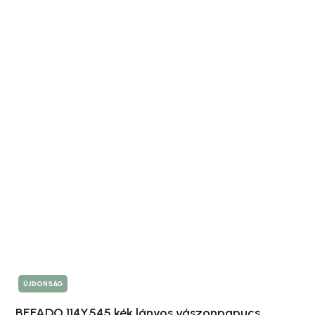
ÚJDONSÁG
BEFADO 114Y545 kék lányos vászonpapucs