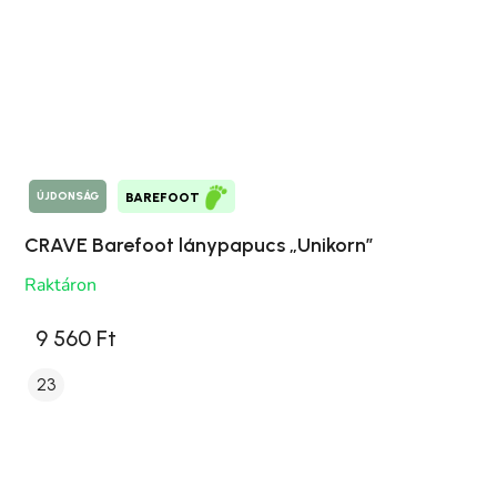
ÚJDONSÁG
BAREFOOT
CRAVE Barefoot lánypapucs „Unikorn”
Raktáron
9 560 Ft
23