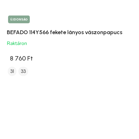
ÚJDONSÁG
BEFADO 114Y566 fekete lányos vászonpapucs
Raktáron
8 760 Ft
31
33