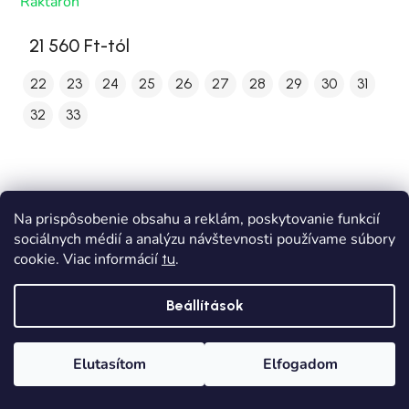
Raktáron
21 560 Ft-tól
22
23
24
25
26
27
28
29
30
31
32
33
Na prispôsobenie obsahu a reklám, poskytovanie funkcií
sociálnych médií a analýzu návštevnosti používame súbory
cookie. Viac informácií
.
tu
Beállítások
Elutasítom
Elfogadom
Főoldal
Kategóriák
Kívánságlista
Kosár