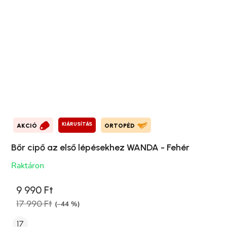
KIÁRUSÍTÁS
AKCIÓ
ORTOPÉD
Bőr cipő az első lépésekhez WANDA - Fehér
Raktáron
9 990 Ft
17 990 Ft
(–44 %)
17