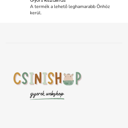
A termék a lehető leghamarabb Önhöz
kerül.
Lábléc