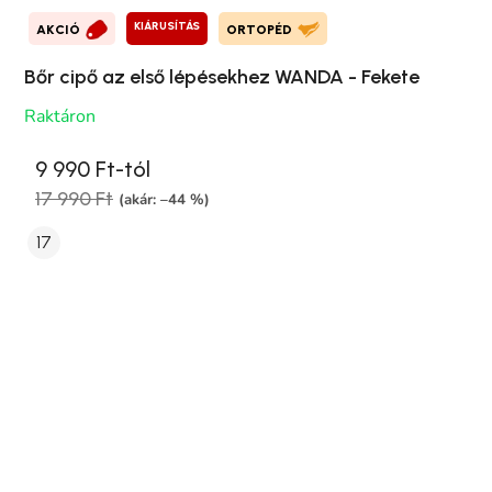
KIÁRUSÍTÁS
AKCIÓ
ORTOPÉD
Bőr cipő az első lépésekhez WANDA - Fekete
Raktáron
9 990 Ft-tól
17 990 Ft
(akár: –44 %)
17