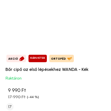
KIÁRUSÍTÁS
AKCIÓ
ORTOPÉD
Bőr cipő az első lépésekhez WANDA - Kék
Raktáron
9 990 Ft
17 990 Ft
(–44 %)
17