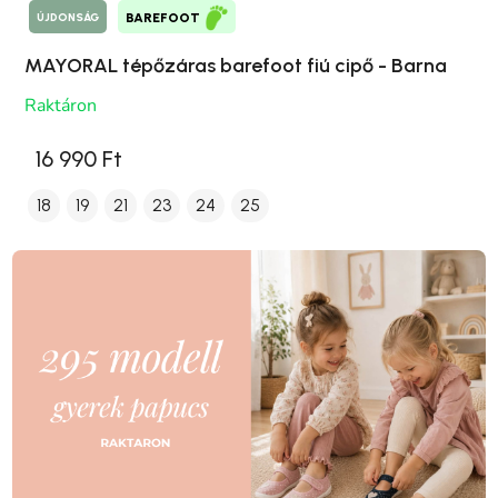
ÚJDONSÁG
BAREFOOT
MAYORAL tépőzáras barefoot fiú cipő - Barna
Raktáron
16 990 Ft
18
19
21
23
24
25