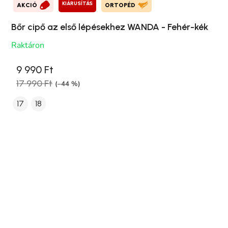
KIÁRUSÍTÁS
AKCIÓ
ORTOPÉD
Bőr cipő az első lépésekhez WANDA - Fehér-kék
Raktáron
9 990 Ft
17 990 Ft
(–44 %)
17
18