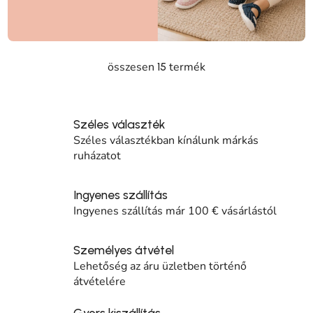
összesen
termék
15
Listairányítás elemei
Széles választék
Széles választékban kínálunk márkás
ruházatot
Ingyenes szállítás
Ingyenes szállítás már 100 € vásárlástól
Személyes átvétel
Lehetőség az áru üzletben történő
átvételére
Gyors kiszállítás