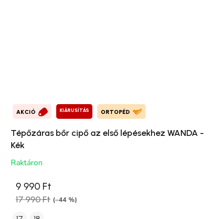
KIÁRUSÍTÁS
AKCIÓ
ORTOPÉD
Tépőzáras bőr cipő az első lépésekhez WANDA -
Kék
Raktáron
9 990 Ft
17 990 Ft
(–44 %)
17
18