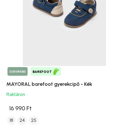
ÚJDONSÁG
BAREFOOT
MAYORAL barefoot gyerekcipő - Kék
Raktáron
16 990 Ft
18
24
25