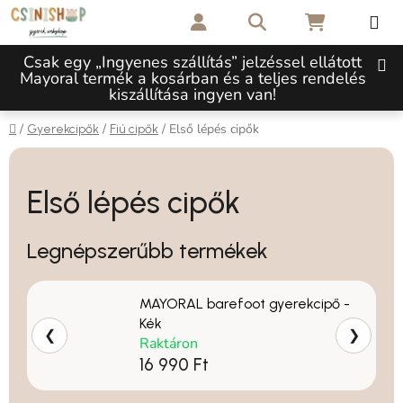
Ugrás a fő tartalomhoz
Keresés
KOSÁR
Csak egy „Ingyenes szállítás” jelzéssel ellátott
Mayoral termék a kosárban és a teljes rendelés
kiszállítása ingyen van!
Kezdőlap
/
/
/
Első lépés cipők
Gyerekcipők
Fiú cipők
Első lépés cipők
Legnépszerűbb termékek
MAYORAL barefoot gyerekcipő -
Kék
❮
❯
Raktáron
16 990 Ft