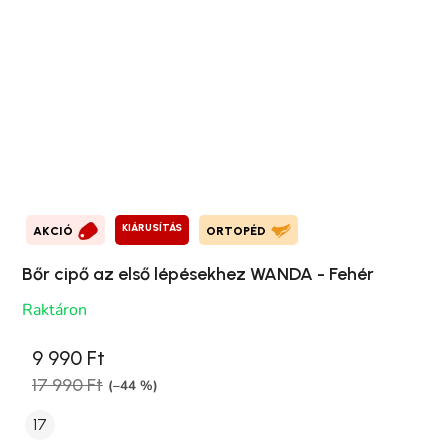
KIÁRUSÍTÁS
AKCIÓ
ORTOPÉD
Bőr cipő az első lépésekhez WANDA - Fehér
Raktáron
9 990 Ft
17 990 Ft
(–44 %)
17