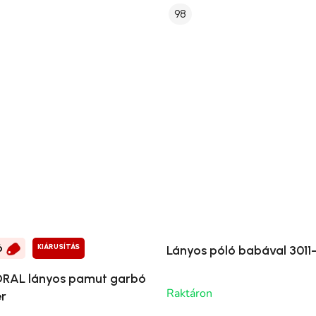
98
KIÁRUSÍTÁS
Lányos póló babával 3011
Ó
RAL lányos pamut garbó
Raktáron
ér