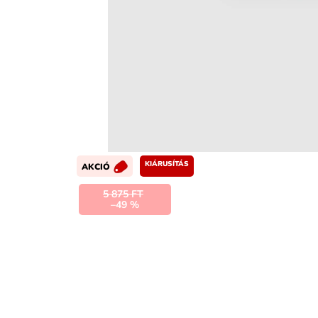
KIÁRUSÍTÁS
AKCIÓ
5 875 FT
–49 %