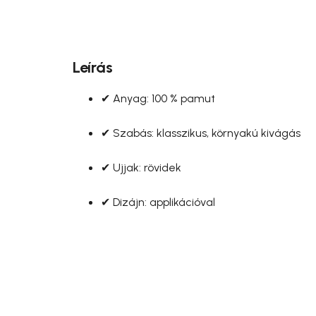
Leírás
✔ Anyag: 100 % pamut
✔ Szabás: klasszikus, környakú kivágás
✔ Ujjak: rövidek
✔ Dizájn: applikációval