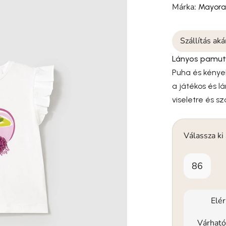
Márka:
Mayora
Szállítás ak
Lányos pamut 
Puha és kénye
a játékos és l
viseletre és 
Válassza ki
86
Elé
Várható