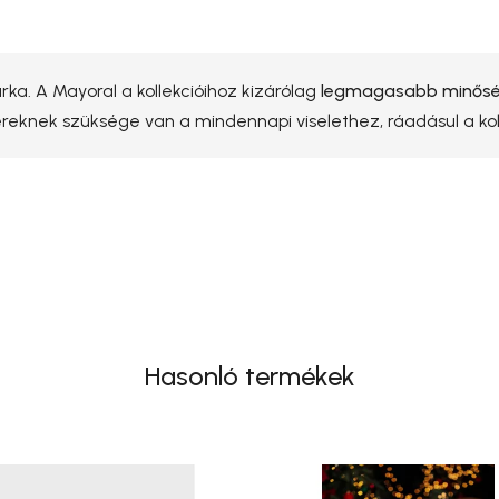
ka. A Mayoral a kollekcióihoz kizárólag
legmagasabb minőség
yereknek szüksége van a mindennapi viselethez, ráadásul a k
Hasonló termékek