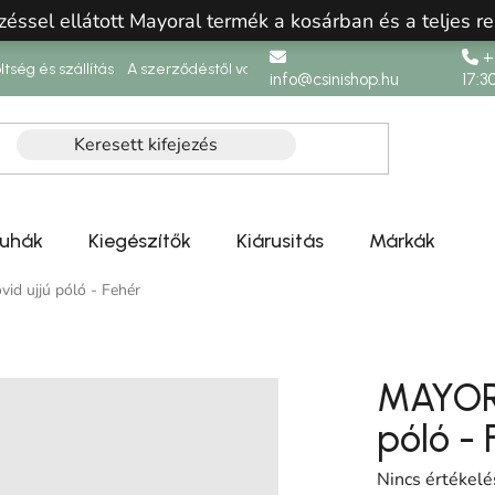
zéssel ellátott Mayoral termék a kosárban és a teljes re
+3
ltség és szállítás
A szerződéstől való elállás
info@csinishop.hu
17:3
ruhák
Kiegészítők
Kiárusitás
Márkák
id ujjú póló - Fehér
MAYORA
póló - 
A termék átlag
Nincs értékelé