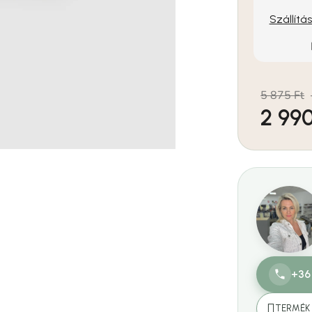
Szállítá
5 875 Ft
2 990
Egységár:
+36
TERMÉK 