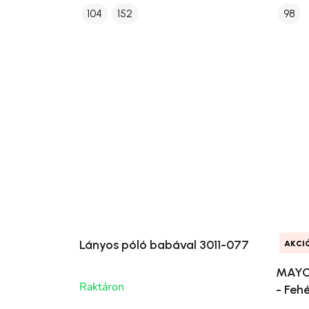
104
152
98
Lányos póló babával 3011-077
AKCI
MAYO
Raktáron
- Feh