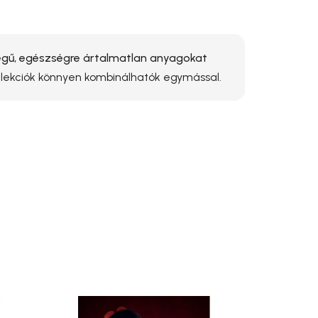
ű, egészségre ártalmatlan anyagokat
ollekciók könnyen kombinálhatók egymással.