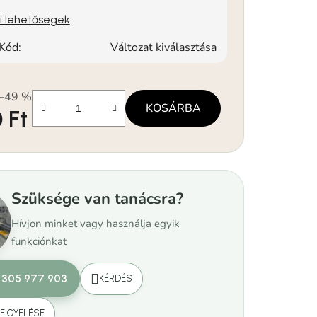
si lehetőségek
Kód:
Változat kiválasztása
–49 %
KOSÁRBA
 Ft
Szüksége van tanácsra?
Hívjon minket vagy használja egyik
funkciónkat
 305 977 903
KÉRDÉS
FIGYELÉSE