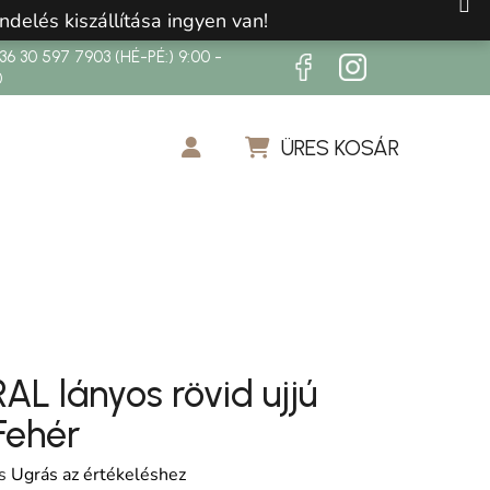
ndelés kiszállítása ingyen van!
6 30 597 7903 (HÉ-PÉ:) 9:00 -
0
ÜRES KOSÁR
KOSÁR
L lányos rövid ujjú
Fehér
os értékelése 5-ből 0,0 csillag.
s
Ugrás az értékeléshez