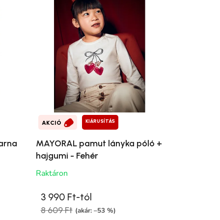
KIÁRUSÍTÁS
AKCIÓ
Barna
MAYORAL pamut lányka póló +
hajgumi - Fehér
Raktáron
3 990 Ft-tól
8 609 Ft
(akár: –53 %)