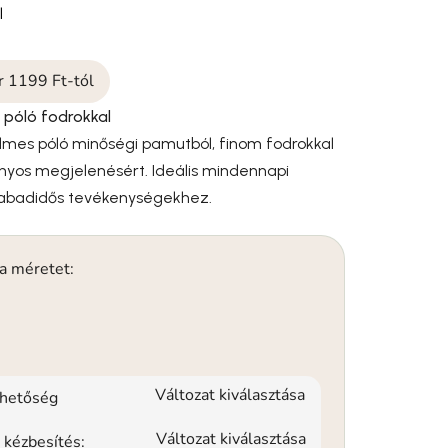
l
ár 1199 Ft-tól
póló fodrokkal
lmes póló minőségi pamutból, finom fodrokkal
ányos megjelenésért. Ideális mindennapi
szabadidős tevékenységekhez.
 a méretet:
Változat kiválasztása
rhetőség
Változat kiválasztása
 kézbesítés: