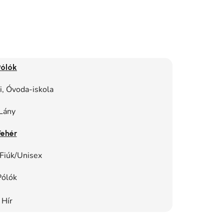
Pólók
, Óvoda-iskola
Lány
Fehér
Fiúk/Unisex
Pólók
Hír