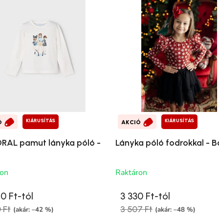
KIÁRUSÍTÁS
KIÁRUSÍTÁS
Ó
AKCIÓ
AL pamut lányka póló -
Lányka póló fodrokkal - 
ron
Raktáron
0 Ft-tól
3 330 Ft-tól
 Ft
3 507 Ft
(akár: –42 %)
(akár: –48 %)