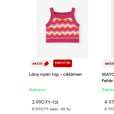
KIÁRUSÍTÁS
AKCIÓ
AKCI
Lány nyári top - ciklámen
MAYOR
Fehér
Raktáron
Raktá
3 990 Ft-tól
4 97
8 890 Ft
8 190
(akár: –55 %)