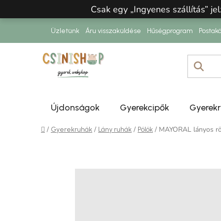
Ugrás a fő tartalomhoz
Csak egy „Ingyenes szállítás” jel
Üzletünk
Áru visszaküldése
Hűségprogram
Postakö
Újdonságok
Gyerekcipők
Gyerek
Kezdőlap
/
/
/
/
MAYORAL lányos röv
Gyerekruhák
Lány ruhák
Pólók