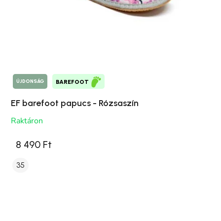
ÚJDONSÁG
BAREFOOT
EF barefoot papucs - Rózsaszín
Raktáron
8 490 Ft
35