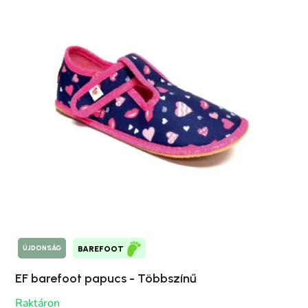
ÚJDONSÁG
BAREFOOT
EF barefoot papucs - Többszínű
Raktáron