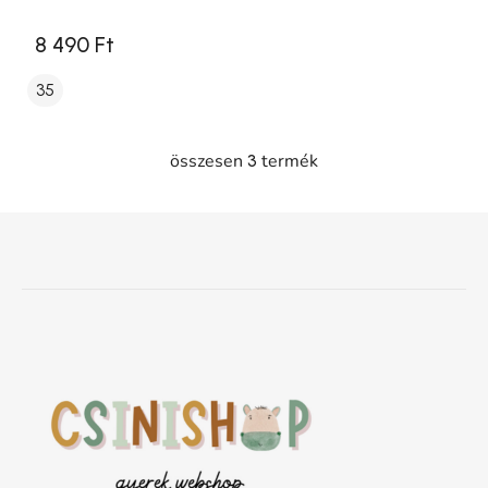
8 490 Ft
35
összesen
termék
3
Listairányítás elemei
Lábléc