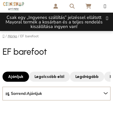
Ugrás a fő tartalomhoz
Keresés
KOSÁR
Csak egy „Ingyenes szállítás” jelzéssel ellátott
Mayoral termék a kosárban és a teljes rendelés
kiszállítása ingyen van!
Kezdőlap
/
/
EF barefoot
Márka
EF barefoot
Ajánljuk
Legolcsóbb elöl
Legdrágább
L
Termékek rendezése
Sorrend:
Ajánljuk
Termékek listája