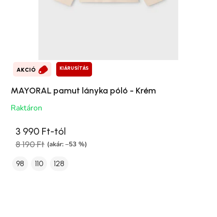
KIÁRUSÍTÁS
AKCIÓ
MAYORAL pamut lányka póló - Krém
Raktáron
3 990 Ft-tól
8 190 Ft
(akár: –53 %)
98
110
128