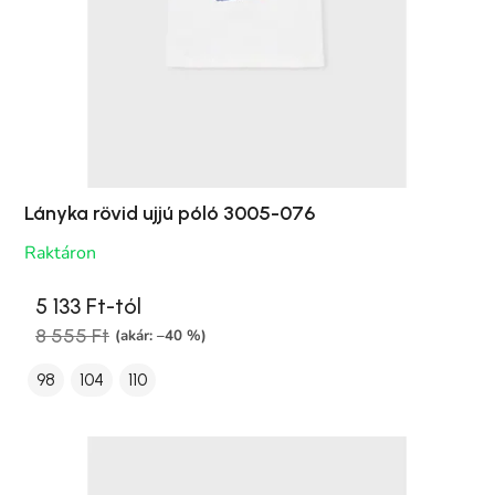
Lányka rövid ujjú póló 3005-076
Raktáron
5 133 Ft-tól
8 555 Ft
(akár: –40 %)
98
104
110