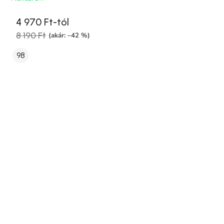
4 970 Ft-tól
8 190 Ft
(akár: –42 %)
98