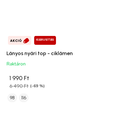
KIÁRUSÍTÁS
AKCIÓ
Lányos nyári top - ciklámen
Raktáron
1 990 Ft
6 490 Ft
(–69 %)
98
116