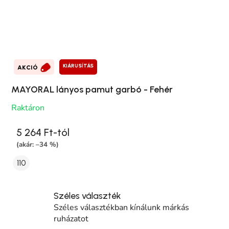
KIÁRUSÍTÁS
AKCIÓ
MAYORAL lányos pamut garbó - Fehér
Raktáron
5 264 Ft-tól
(akár: –34 %)
110
Széles választék
Széles választékban kínálunk márkás
ruházatot