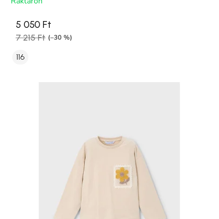
Raktáron
5 050 Ft
7 215 Ft
(–30 %)
116