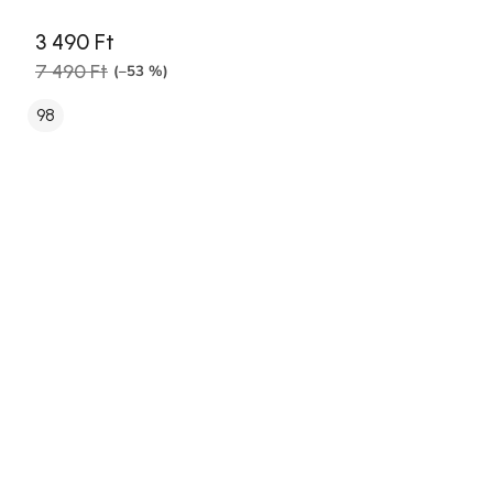
3 490 Ft
7 490 Ft
(–53 %)
98