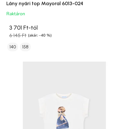
Lány nyári top Mayoral 6013-024
Raktáron
3 701 Ft-tól
6 145 Ft
(akár: –40 %)
140
158