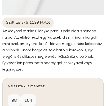
Szállítás akár 1199 Ft-tól
Az
Mayoral
márkájú lányka pamut póló ideális minden
napra. Az elülső részt egy
kis zseb díszíti finom horgolt
mintával
, amely eredeti és lányos megjelenést kölcsönöz
a pólónak.
Finom horgolás található a karokon is
, így
elegáns és stílusos megjelenést kölcsönöz a pólónak.
Egyszerűen párosítható nadrággal, szoknyával vagy
leggingszel.
Válassza ki a méretet:
98
104