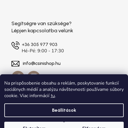
Segítségre van szüksége?
Lépjen kapcsolatba velünk
+36 305 977 903
Hé-Pé: 9:00 - 17:30
info@csinishop.hu
Na prispôsobenie obsahu a reklám, poskytovanie funkcií
sociálnych médií a analýzu návštevnosti používame súbory
cookie. Viac informácií
.
tu
Beállítások
Shoptet készítette
a
Adatelier