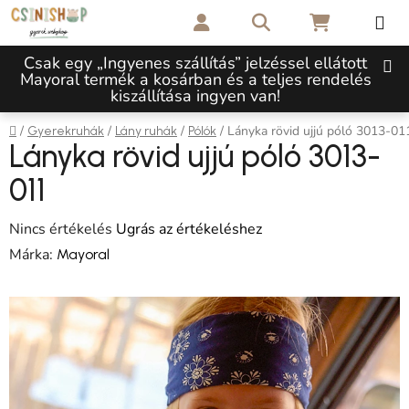
Ugrás a fő tartalomhoz
Keresés
KOSÁR
Csak egy „Ingyenes szállítás” jelzéssel ellátott
Mayoral termék a kosárban és a teljes rendelés
kiszállítása ingyen van!
Kezdőlap
/
/
/
/
Lányka rövid ujjú póló 3013-01
Gyerekruhák
Lány ruhák
Pólók
Lányka rövid ujjú póló 3013-
011
A termék átlagos értékelése 5-ből 0,0 csillag.
Nincs értékelés
Ugrás az értékeléshez
Márka:
Mayoral