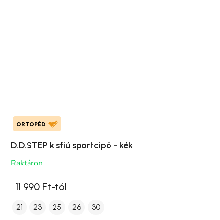
ORTOPÉD
D.D.STEP kisfiú sportcipö - kék
Raktáron
11 990 Ft-tól
21
23
25
26
30