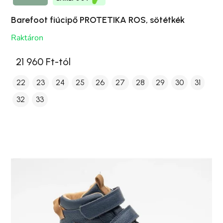
Barefoot fiúcipő PROTETIKA ROS, sötétkék
Raktáron
21 960 Ft-tól
22
23
24
25
26
27
28
29
30
31
32
33