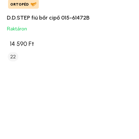
ORTOPÉD
D.D.STEP fiú bőr cipő 015-61472B
Raktáron
14 590 Ft
22