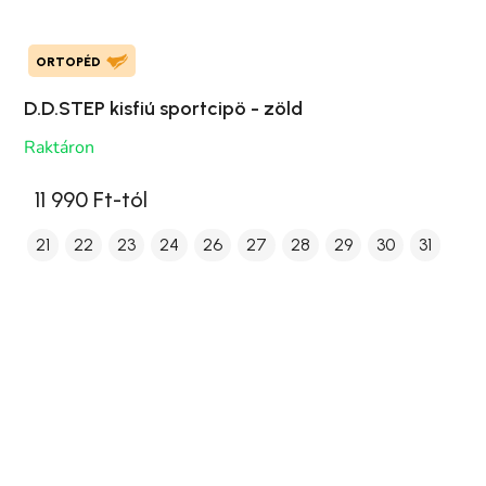
ORTOPÉD
D.D.STEP kisfiú sportcipö - zöld
Raktáron
11 990 Ft-tól
21
22
23
24
26
27
28
29
30
31