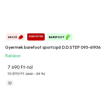
KIÁRUSÍTÁS
AKCIÓ
BAREFOOT
Gyermek barefoot sportcipő D.D.STEP 093-61936
Raktáron
7 690 Ft-tól
10 890 Ft
(akár: –34 %)
32