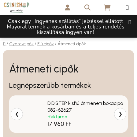
Ugrás a fő tartalomhoz
Keresés
KOSÁR
Csak egy „Ingyenes szállítás” jelzéssel ellátott
Mayoral termék a kosárban és a teljes rendelés
kiszállítása ingyen van!
Kezdőlap
/
/
/
Átmeneti cipők
Gyerekcipők
Fiú cipők
Átmeneti cipők
Legnépszerűbb termékek
D.D.STEP kisfiú átmeneti bokacipö
082-62627
❮
❯
Raktáron
17 960 Ft