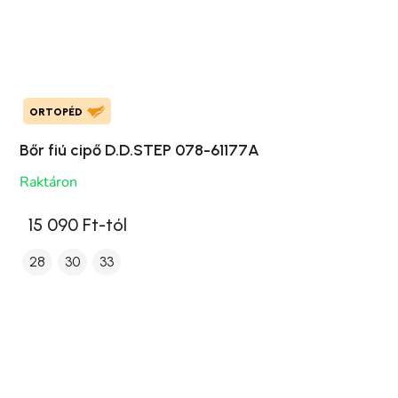
ORTOPÉD
Bőr fiú cipő D.D.STEP 078-61177A
Raktáron
15 090 Ft-tól
28
30
33