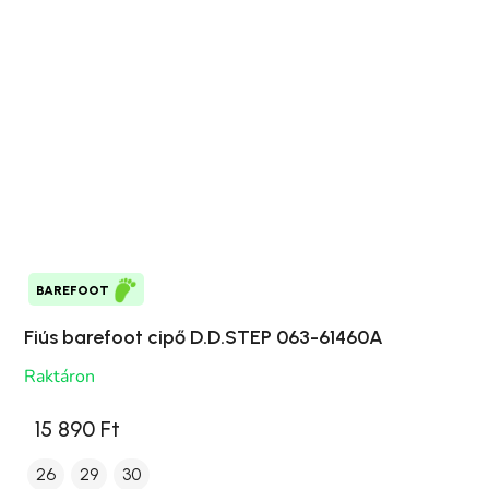
BAREFOOT
Fiús barefoot cipő D.D.STEP 063-61460A
Raktáron
15 890 Ft
26
29
30