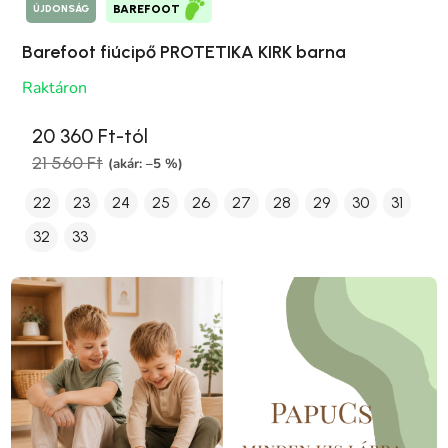
ÚJDONSÁG
BAREFOOT
Barefoot fiúcipő PROTETIKA KIRK barna
Raktáron
20 360 Ft-tól
21 560 Ft
(akár: –5 %)
22
23
24
25
26
27
28
29
30
31
32
33