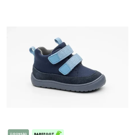
ÚJDONSÁG
BAREFOOT