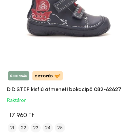
ÚJDONSÁG
ORTOPÉD
D.D.STEP kisfiú átmeneti bokacipö 082-62627
Raktáron
17 960 Ft
21
22
23
24
25