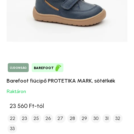
ÚJDONSÁG
BAREFOOT
Barefoot fiúcipő PROTETIKA MARK, sötétkék
Raktáron
23 560 Ft-tól
22
23
25
26
27
28
29
30
31
32
33