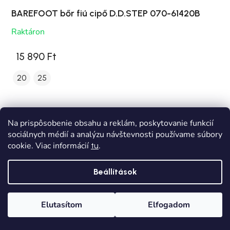
BAREFOOT bőr fiú cipő D.D.STEP 070-61420B
Raktáron
15 890 Ft
20
25
Na prispôsobenie obsahu a reklám, poskytovanie funkcií
sociálnych médií a analýzu návštevnosti používame súbory
cookie. Viac informácií
.
tu
Beállítások
Elutasítom
Elfogadom
Főoldal
Kategóriák
Kívánságlista
Kosár