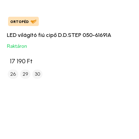
ORTOPÉD
LED világító fiú cipő D.D.STEP 050-61691A
Raktáron
17 190 Ft
26
29
30