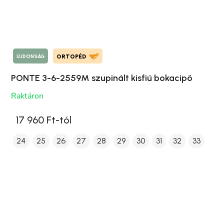
ÚJDONSÁG
ORTOPÉD
PONTE 3-6-2559M szupinált kisfiú bokacipö
Raktáron
17 960 Ft-tól
24
25
26
27
28
29
30
31
32
33