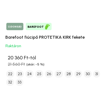
ÚJDONSÁG
BAREFOOT
Barefoot fiúcipő PROTETIKA KIRK fekete
Raktáron
20 360 Ft-tól
21 560 Ft
(akár: –5 %)
22
23
24
25
26
27
28
29
30
31
32
33