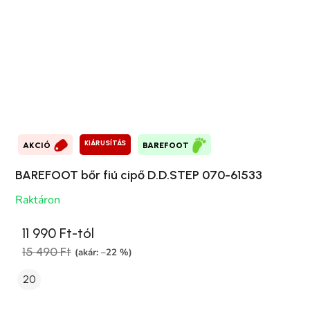
KIÁRUSÍTÁS
AKCIÓ
BAREFOOT
BAREFOOT bőr fiú cipő D.D.STEP 070-61533
Raktáron
11 990 Ft-tól
15 490 Ft
(akár: –22 %)
20