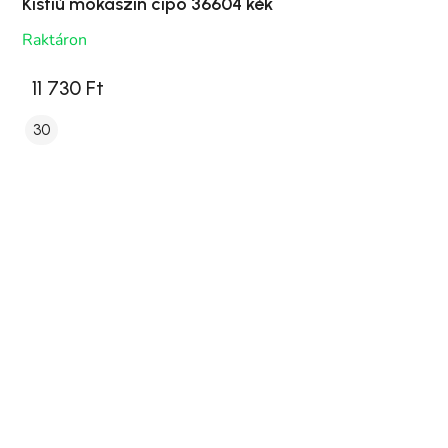
Kisfiú mokaszin cipö 36604 kék
Raktáron
11 730 Ft
30