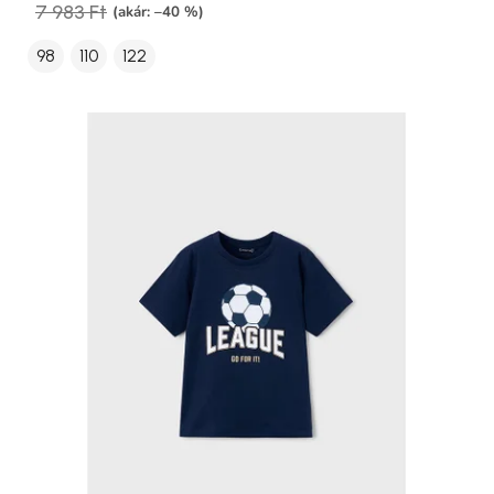
7 983 Ft
(akár: –40 %)
98
110
122