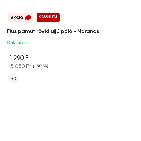
KIÁRUSÍTÁS
AKCIÓ
Fiús pamut rövid ujjú póló - Narancs
Raktáron
1 990 Ft
5 050 Ft
(–60 %)
80