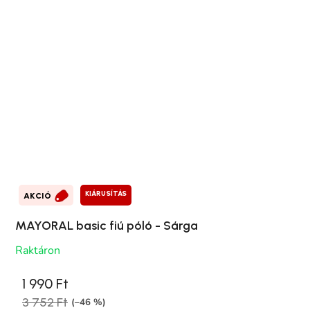
KIÁRUSÍTÁS
AKCIÓ
MAYORAL basic fiú póló - Sárga
Raktáron
1 990 Ft
3 752 Ft
(–46 %)