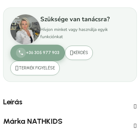
Szüksége van tanácsra?
Hívjon minket vagy használja egyik
funkciónkat
+36 305 977 903
KÉRDÉS
TERMÉK FIGYELÉSE
Leírás
Márka
NATHKIDS