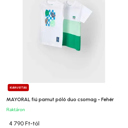
KIÁRUSÍTÁS
MAYORAL fiú pamut póló duo csomag - Fehér
Raktáron
4 790 Ft-tól