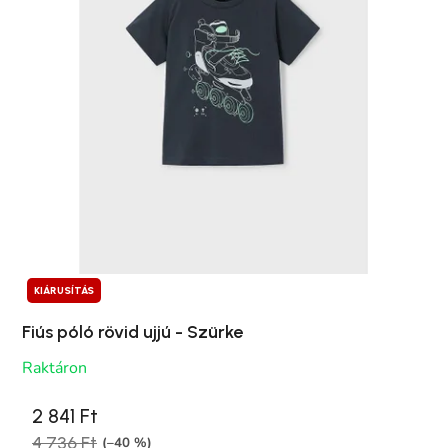
KIÁRUSÍTÁS
Fiús póló rövid ujjú - Szürke
Raktáron
2 841 Ft
4 736 Ft
(–40 %)