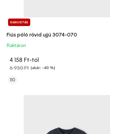
KIÁRUSÍTÁS
Fiús póló rövid ujjú 3074-070
Raktáron
4 158 Ft-tól
6 930 Ft
(akár: –40 %)
110