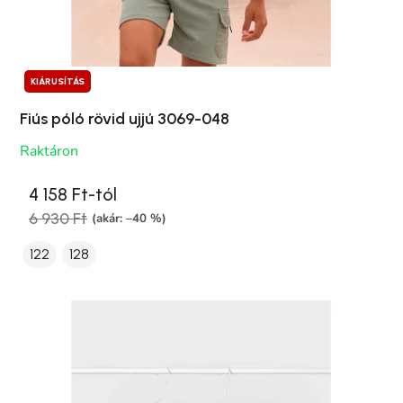
KIÁRUSÍTÁS
Fiús póló rövid ujjú 3069-048
Raktáron
4 158 Ft-tól
6 930 Ft
(akár: –40 %)
122
128