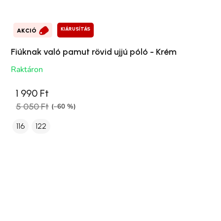
KIÁRUSÍTÁS
AKCIÓ
Fiúknak való pamut rövid ujjú póló - Krém
Raktáron
1 990 Ft
5 050 Ft
(–60 %)
116
122