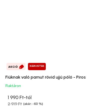
KIÁRUSÍTÁS
AKCIÓ
Fiúknak való pamut rövid ujjú póló - Piros
Raktáron
1 990 Ft-tól
2 919 Ft
(akár: –60 %)