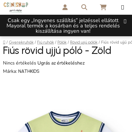
Ugrás a fő tartalomhoz
Keresés
KOSÁR
Csak egy „Ingyenes szállítás” jelzéssel ellátott
Mayoral termék a kosárban és a teljes rendelés
kiszállítása ingyen van!
Kezdőlap
/
/
/
/
/
Fiús rövid ujjú p
Gyerekruhák
Fiú ruhák
Pólók
Rövid ujjú pólók
Fiús rövid ujjú póló - Zöld
A termék átlagos értékelése 5-ből 0,0 csillag.
Nincs értékelés
Ugrás az értékeléshez
Márka:
NATHKIDS