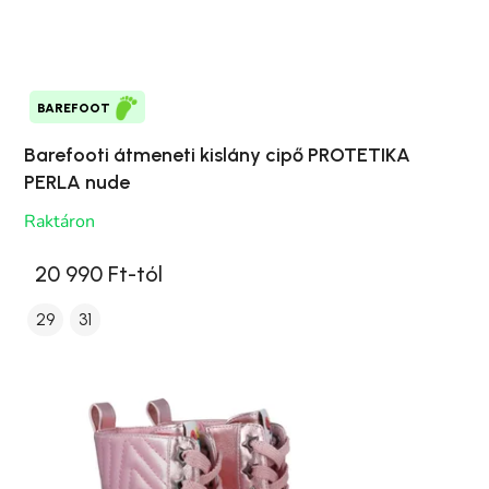
BAREFOOT
Barefooti átmeneti kislány cipő PROTETIKA
PERLA nude
Raktáron
20 990 Ft-tól
29
31