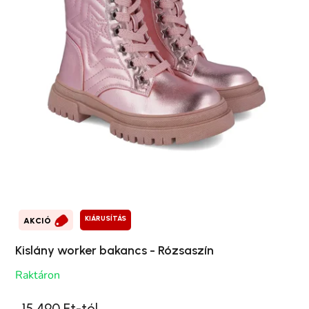
KIÁRUSÍTÁS
AKCIÓ
Kislány worker bakancs - Rózsaszín
Raktáron
15 490 Ft-tól