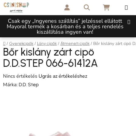
Ugrás a fő tartalomhoz
Keresés
KOSÁR
Csak egy „Ingyenes szállítás” jelzéssel ellátott
Mayoral termék a kosárban és a teljes rendelés
kiszállítása ingyen van!
Kezdőlap
/
/
/
/
Bőr kislány zárt cipö
Gyerekcipők
Lány cipők
Átmeneti cipők
Bőr kislány zárt cipö
D.D.STEP 066-61412A
A termék átlagos értékelése 5-ből 0,0 csillag.
Nincs értékelés
Ugrás az értékeléshez
Márka:
D.D. Step