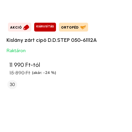
KIÁRUSÍTÁS
AKCIÓ
ORTOPÉD
Kislány zárt cipö D.D.STEP 050-61112A
Raktáron
11 990 Ft-tól
15 890 Ft
(akár: –24 %)
30