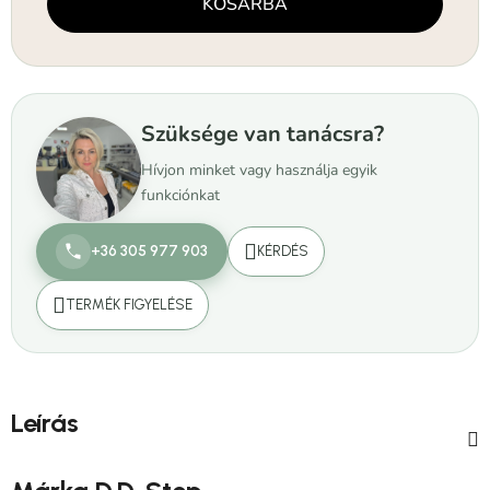
KOSÁRBA
Szüksége van tanácsra?
Hívjon minket vagy használja egyik
funkciónkat
+36 305 977 903
KÉRDÉS
TERMÉK FIGYELÉSE
Leírás