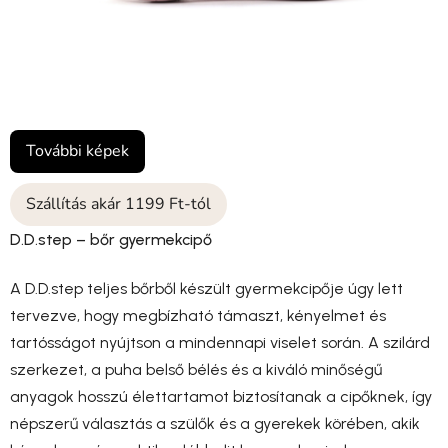
További képek
Szállítás akár 1199 Ft-tól
D.D.step – bőr gyermekcipő
A D.D.step teljes bőrből készült gyermekcipője úgy lett
tervezve, hogy megbízható támaszt, kényelmet és
tartósságot nyújtson a mindennapi viselet során. A szilárd
szerkezet, a puha belső bélés és a kiváló minőségű
anyagok hosszú élettartamot biztosítanak a cipőknek, így
népszerű választás a szülők és a gyerekek körében, akik