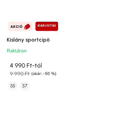
KIÁRUSÍTÁS
AKCIÓ
Kislány sportcipö
Raktáron
4 990 Ft-tól
9 990 Ft
(akár: –50 %)
35
37