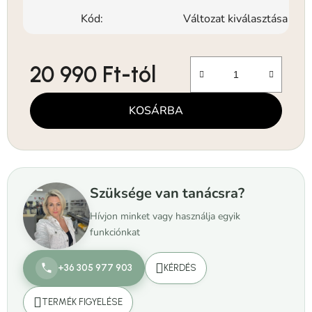
Kód:
Változat kiválasztása
20 990 Ft
-tól
Egységár:
KOSÁRBA
Szüksége van tanácsra?
Hívjon minket vagy használja egyik
funkciónkat
+36 305 977 903
KÉRDÉS
TERMÉK FIGYELÉSE