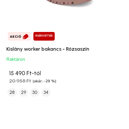
KIÁRUSÍTÁS
AKCIÓ
Kislány worker bakancs - Rózsaszín
Raktáron
15 490 Ft-tól
20 958 Ft
(akár: –29 %)
28
29
30
34