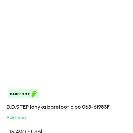
BAREFOOT
D.D.STEP lányka barefoot cipő 063-61983F
Raktáron
15 490 Ft-tól