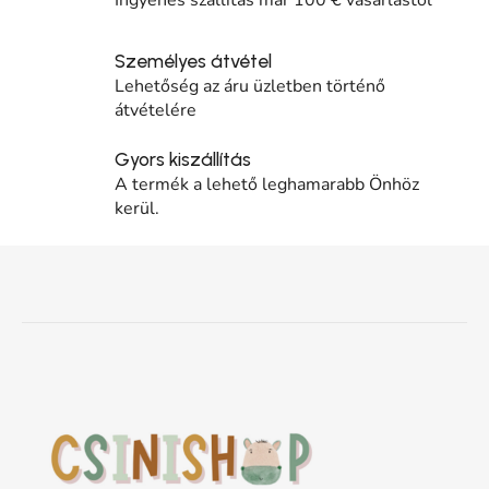
Személyes átvétel
Lehetőség az áru üzletben történő
átvételére
Gyors kiszállítás
A termék a lehető leghamarabb Önhöz
kerül.
Lábléc