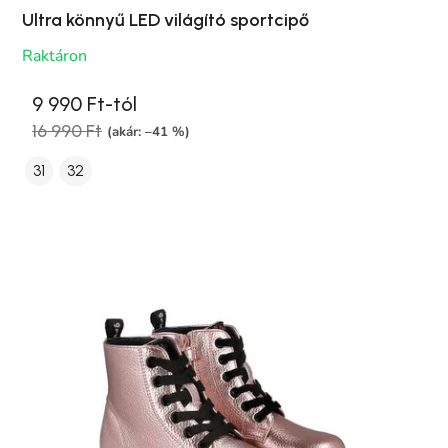
Ultra könnyű LED világító sportcipő
Raktáron
9 990 Ft-tól
16 990 Ft
(akár: –41 %)
31
32