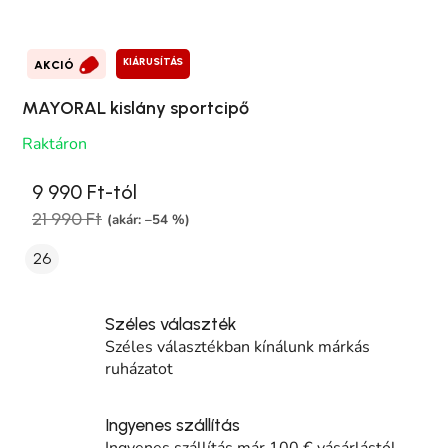
KIÁRUSÍTÁS
AKCIÓ
MAYORAL kislány sportcipő
Raktáron
9 990 Ft-tól
21 990 Ft
(akár: –54 %)
26
Széles választék
Széles választékban kínálunk márkás
ruházatot
Ingyenes szállítás
Ingyenes szállítás már 100 € vásárlástól