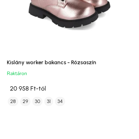
Kislány worker bakancs - Rózsaszín
Raktáron
20 958 Ft-tól
28
29
30
31
34