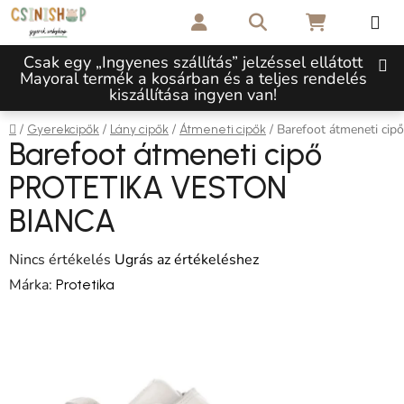
Ugrás a fő tartalomhoz
Keresés
KOSÁR
Csak egy „Ingyenes szállítás” jelzéssel ellátott
Mayoral termék a kosárban és a teljes rendelés
kiszállítása ingyen van!
Kezdőlap
/
/
/
/
Barefoot átmeneti c
Gyerekcipők
Lány cipők
Átmeneti cipők
Barefoot átmeneti cipő
PROTETIKA VESTON
BIANCA
A termék átlagos értékelése 5-ből 0,0 csillag.
Nincs értékelés
Ugrás az értékeléshez
Márka:
Protetika