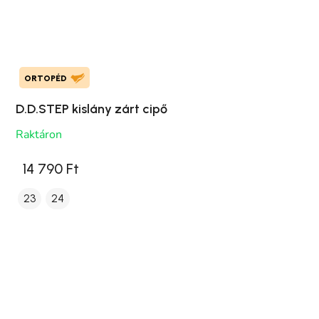
ORTOPÉD
D.D.STEP kislány zárt cipő
Raktáron
14 790 Ft
23
24