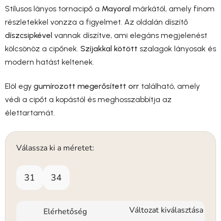
Stílusos lányos tornacipő a
Mayoral
márkától, amely finom
részletekkel vonzza a figyelmet. Az oldalán díszítő
díszcsipkével
vannak díszítve, ami elegáns megjelenést
kölcsönöz a cipőnek.
Szíjakkal kötött
szalagok lányosak és
modern hatást keltenek.
Elöl egy
gumírozott megerősített orr
található, amely
védi a cipőt a kopástól és meghosszabbítja az
élettartamát.
Válassza ki a méretet:
31
34
Változat kiválasztása
Elérhetőség