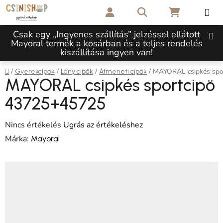
Ugrás a fő tartalomhoz
Keresés
KOSÁR
Csak egy „Ingyenes szállítás” jelzéssel ellátott
Mayoral termék a kosárban és a teljes rendelés
kiszállítása ingyen van!
Kezdőlap
/
/
/
/
MAYORAL csipkés spo
Gyerekcipők
Lány cipők
Átmeneti cipők
MAYORAL csipkés sportcipö
43725+45725
A termék átlagos értékelése 5-ből 0,0 csillag.
Nincs értékelés
Ugrás az értékeléshez
Márka:
Mayoral