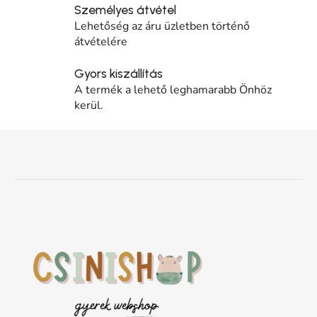
Személyes átvétel
Lehetőség az áru üzletben történő
átvételére
Gyors kiszállítás
A termék a lehető leghamarabb Önhöz
kerül.
Lábléc