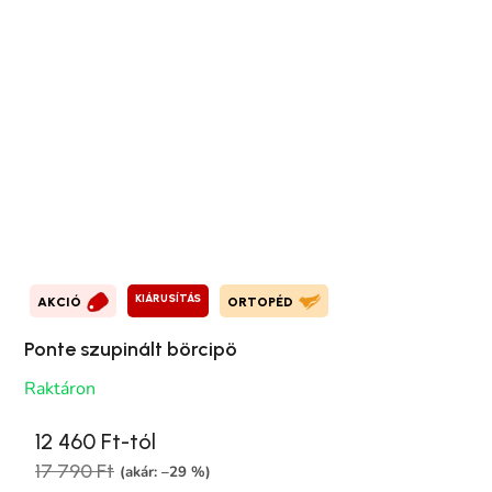
KIÁRUSÍTÁS
AKCIÓ
ORTOPÉD
Ponte szupinált börcipö
Raktáron
12 460 Ft-tól
17 790 Ft
(akár: –29 %)