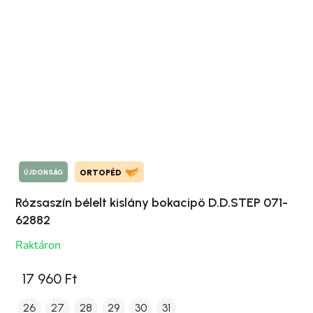
ÚJDONSÁG
ORTOPÉD
Rózsaszín bélelt kislány bokacipö D.D.STEP 071-
62882
Raktáron
17 960 Ft
26
27
28
29
30
31