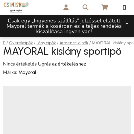
Ugrás a fő tartalomhoz
Keresés
KOSÁR
Csak egy „Ingyenes szállítás” jelzéssel ellátott
Mayoral termék a kosárban és a teljes rendelés
kiszállítása ingyen van!
Kezdőlap
/
/
/
/
MAYORAL kislány spor
Gyerekcipők
Lány cipők
Átmeneti cipők
MAYORAL kislány sportipö
A termék átlagos értékelése 5-ből 0,0 csillag.
Nincs értékelés
Ugrás az értékeléshez
Márka:
Mayoral