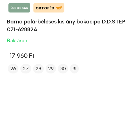
ÚJDONSÁG
ORTOPÉD
Barna polárbéléses kislány bokacipö D.D.STEP
071-62882A
Raktáron
17 960 Ft
26
27
28
29
30
31