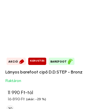
KIÁRUSÍTÁS
AKCIÓ
BAREFOOT
Lányos barefoot cipő D.D.STEP - Bronz
Raktáron
11 990 Ft-tól
16 890 Ft
(akár: –29 %)
30