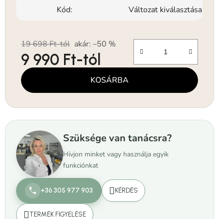
Kód:
Változat kiválasztása
19 698 Ft-tól
akár: –50 %
9 990 Ft
-tól
Egységár:
KOSÁRBA
Szüksége van tanácsra?
Hívjon minket vagy használja egyik
funkciónkat
+36 305 977 903
KÉRDÉS
TERMÉK FIGYELÉSE