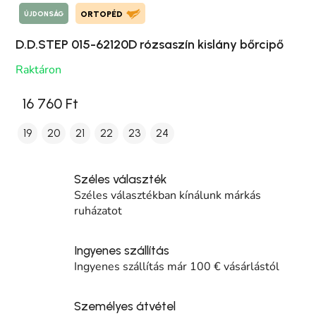
ÚJDONSÁG
ORTOPÉD
D.D.STEP 015-62120D rózsaszín kislány bőrcipő
Raktáron
16 760 Ft
19
20
21
22
23
24
Széles választék
Széles választékban kínálunk márkás
ruházatot
Ingyenes szállítás
Ingyenes szállítás már 100 € vásárlástól
Személyes átvétel