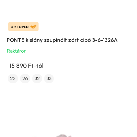
ORTOPÉD
PONTE kislány szupinált zárt cipő 3-6-1326A
Raktáron
15 890 Ft-tól
22
26
32
33