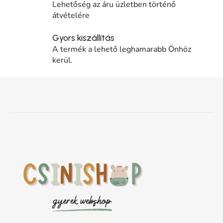
Lehetőség az áru üzletben történő
átvételére
Gyors kiszállítás
A termék a lehető leghamarabb Önhöz
kerül.
Lábléc