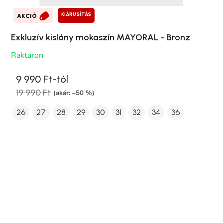
KIÁRUSÍTÁS
AKCIÓ
Exkluzív kislány mokaszín MAYORAL - Bronz
Raktáron
9 990 Ft-tól
19 990 Ft
(akár: –50 %)
26
27
28
29
30
31
32
34
36