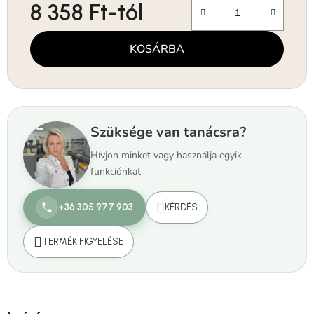
8 358 Ft
-tól
Egységár:
KOSÁRBA
Szüksége van tanácsra?
Hívjon minket vagy használja egyik
funkciónkat
+36 305 977 903
KÉRDÉS
TERMÉK FIGYELÉSE