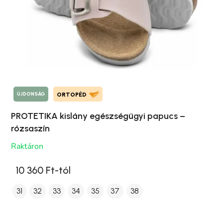
ÚJDONSÁG
ORTOPÉD
PROTETIKA kislány egészségügyi papucs –
rózsaszín
Raktáron
10 360 Ft-tól
31
32
33
34
35
37
38