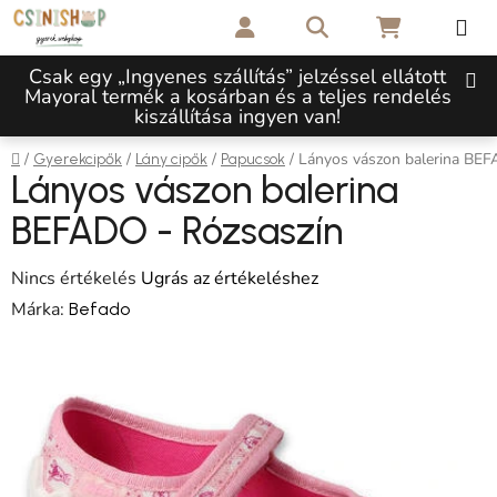
Ugrás a fő tartalomhoz
Keresés
KOSÁR
Csak egy „Ingyenes szállítás” jelzéssel ellátott
Mayoral termék a kosárban és a teljes rendelés
kiszállítása ingyen van!
Kezdőlap
/
/
/
/
Lányos vászon balerina BEF
Gyerekcipők
Lány cipők
Papucsok
Lányos vászon balerina
BEFADO - Rózsaszín
A termék átlagos értékelése 5-ből 0,0 csillag.
Nincs értékelés
Ugrás az értékeléshez
Márka:
Befado