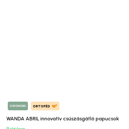
ÚJDONSÁG
ORTOPÉD
WANDA ABRIL innovatív csúszásgátló papucsok
Raktáron