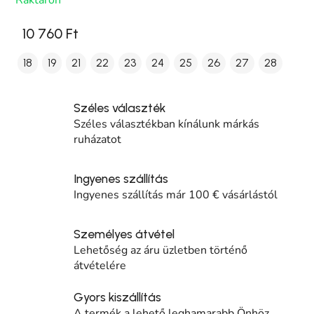
10 760 Ft
18
19
21
22
23
24
25
26
27
28
Széles választék
Széles választékban kínálunk márkás
ruházatot
Ingyenes szállítás
Ingyenes szállítás már 100 € vásárlástól
Személyes átvétel
Lehetőség az áru üzletben történő
átvételére
Gyors kiszállítás
A termék a lehető leghamarabb Önhöz