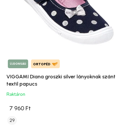
ÚJDONSÁG
ORTOPÉD
VIGGAMI Diana groszki silver lányoknak szánt
textil papucs
Raktáron
7 960 Ft
29