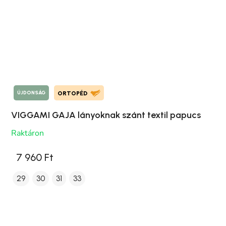
ÚJDONSÁG
ORTOPÉD
VIGGAMI GAJA lányoknak szánt textil papucs
Raktáron
7 960 Ft
29
30
31
33