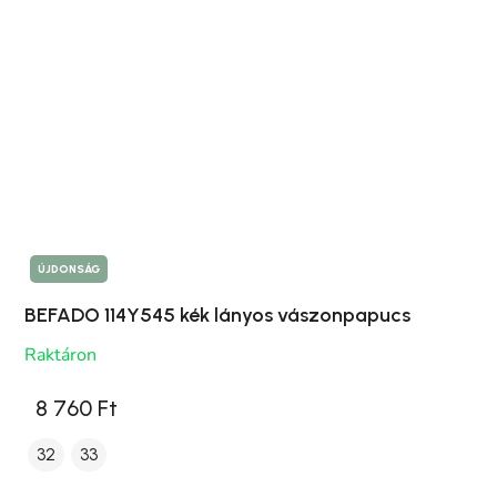
ÚJDONSÁG
BEFADO 114Y545 kék lányos vászonpapucs
Raktáron
8 760 Ft
32
33