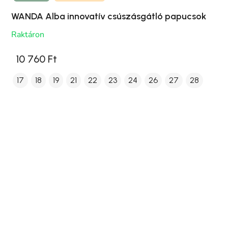
WANDA Alba innovatív csúszásgátló papucsok
Raktáron
10 760 Ft
17
18
19
21
22
23
24
26
27
28