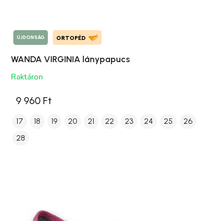
ÚJDONSÁG
ORTOPÉD
WANDA VIRGINIA lánypapucs
Raktáron
9 960 Ft
17
18
19
20
21
22
23
24
25
26
28