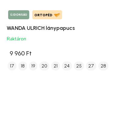
ÚJDONSÁG
ORTOPÉD
WANDA ULRICH lánypapucs
Raktáron
9 960 Ft
17
18
19
20
21
24
25
27
28