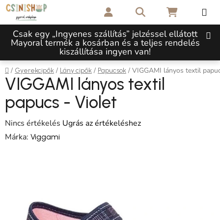
Ugrás a fő tartalomhoz
Keresés
KOSÁR
Csak egy „Ingyenes szállítás” jelzéssel ellátott
Mayoral termék a kosárban és a teljes rendelés
kiszállítása ingyen van!
Kezdőlap
/
/
/
/
VIGGAMI lányos textil papuc
Gyerekcipők
Lány cipők
Papucsok
VIGGAMI lányos textil
papucs - Violet
A termék átlagos értékelése 5-ből 0,0 csillag.
Nincs értékelés
Ugrás az értékeléshez
Márka:
Viggami