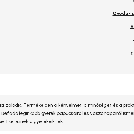
Óvoda-is
S
L
p
alizálódik. Termékeiben a kényelmet, a minőséget és a praktik
A Befado leginkább
gyerek papucsairól és vászoncipőiről
ismer
elit keresnek a gyerekeiknek.