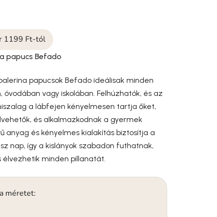
o
ár 1199 Ft-tól
na papucs Befado
 balerina papucsok Befado ideálisak minden
, óvodában vagy iskolában. Felhúzhatók, és az
iszalag a lábfejen kényelmesen tartja őket,
elvehetők, és alkalmazkodnak a gyermek
ű anyag és kényelmes kialakítás biztosítja a
z nap, így a kislányok szabadon futhatnak,
 élvezhetik minden pillanatát.
 a méretet: