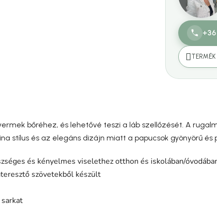
+36
TERMÉK 
yermek bőréhez, és lehetővé teszi a láb szellőzését. A rug
ina stílus és az elegáns dizájn miatt a papucsok gyönyörű és 
szséges és kényelmes viselethez otthon és iskolában/óvodába
teresztő szövetekből készült
 sarkat