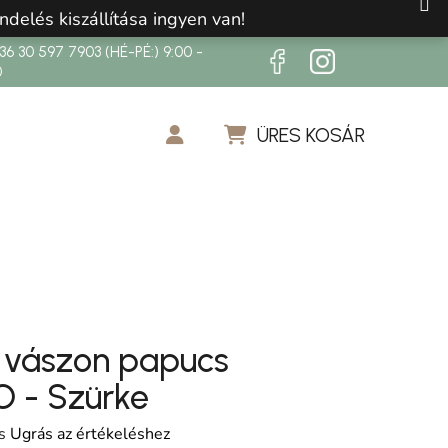
ndelés kiszállítása ingyen van!
6 30 597 7903 (HÉ-PÉ:) 9:00 -
0
ÜRES KOSÁR
KOSÁR
 vászon papucs
 - Szürke
os értékelése 5-ből 0,0 csillag.
s
Ugrás az értékeléshez