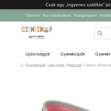
Ugrás a fő tartalomhoz
Csak egy „Ingyenes szállítás” jel
Üzletünk
Áru visszaküldése
Hűségprogram
Postakö
Újdonságok
Gyerekcipők
Gyerek
Kezdőlap
/
/
/
/
Lányos vászon 
Gyerekcipők
Lány cipők
Papucsok