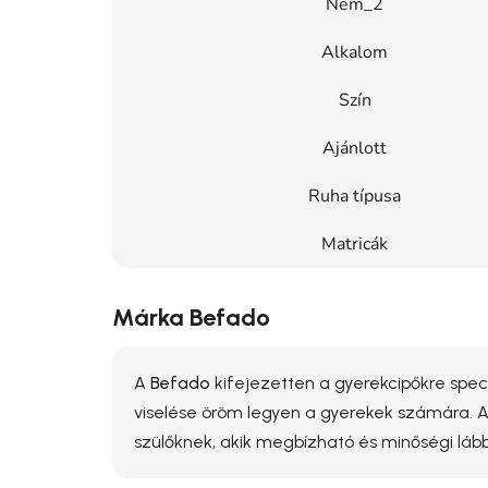
Nem_2
Alkalom
Szín
Ajánlott
Ruha típusa
Matricák
Márka Befado
A
Befado
kifejezetten a gyerekcipőkre speci
viselése öröm legyen a gyerekek számára. 
szülőknek, akik megbízható és minőségi lább