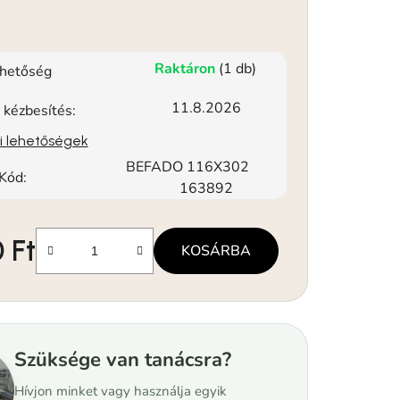
Raktáron
(1 db)
rhetőség
11.8.2026
 kézbesítés:
si lehetőségek
BEFADO 116X302
Kód:
163892
 Ft
KOSÁRBA
Szüksége van tanácsra?
Hívjon minket vagy használja egyik