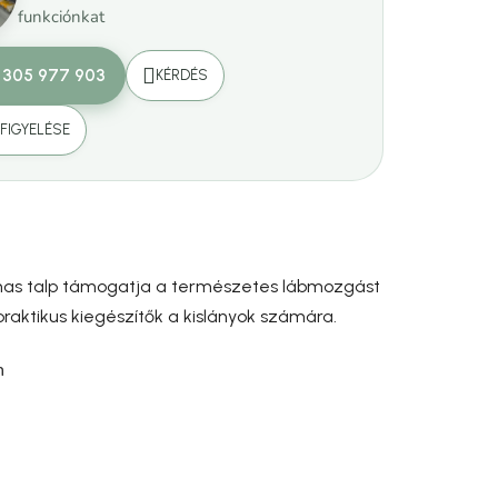
funkciónkat
 305 977 903
KÉRDÉS
FIGYELÉSE
almas talp támogatja a természetes lábmozgást
praktikus kiegészítők a kislányok számára.
n