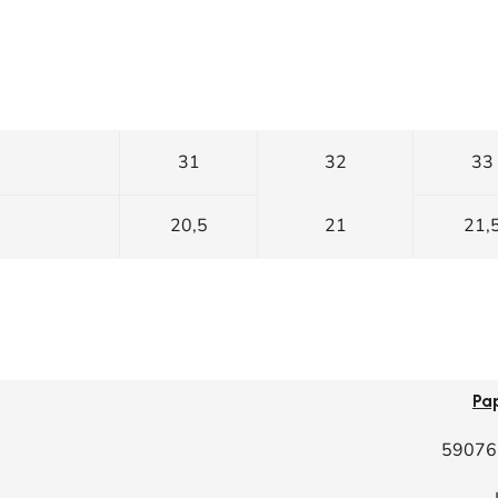
31
32
33
20,5
21
21,
Pa
59076