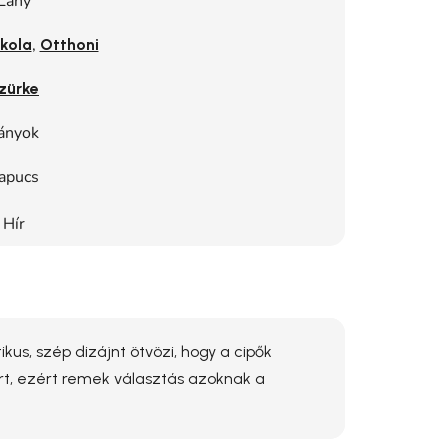
Lány
,
kola
Otthoni
zürke
ányok
apucs
Hír
us, szép dizájnt ötvözi, hogy a cipők
t, ezért remek választás azoknak a