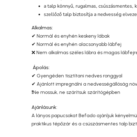
a talp könnyű, rugalmas, csúszásmentes, 
szellőző talp biztosítja a nedvesség elvez
Alkalmas:
✔ Normál és enyhén keskeny lábak
✔ Normál és enyhén alacsonyabb lábfej
❌ Nem alkalmas széles lábra és magas lábfejr
Ápolás:
✔ Gyengéden tisztítani nedves ronggyal
✔ Ajánlott impregnálni a nedvességállóság nö
❗Ne mossuk, ne szárítsuk szárítógépben
Ajánlásunk:
A lányos papucsokat Befado ajánljuk kényelmü
praktikus tépőzár és a csúszásmentes talp bizt