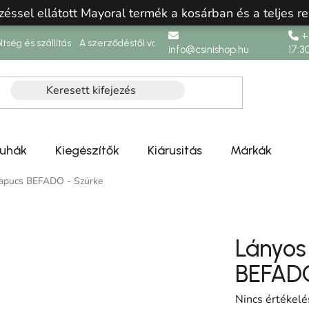
zéssel ellátott Mayoral termék a kosárban és a teljes re
+3
ltség és szállítás
A szerződéstől való elállás
info@csinishop.hu
17:3
ruhák
Kiegészítők
Kiárusitás
Márkák
papucs BEFADO - Szürke
Lányos
BEFADO
A termék átlag
Nincs értékelé