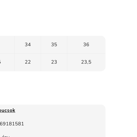
34
35
36
5
22
23
23,5
pucsok
69181581