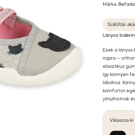
Márka:
Befad
Szállítás ak
Lányos baleri
Ezek a lányos
napra – otthon
elasztikus gum
így könnyen f
lábához. Könny
komfortot egés
játszhatnak és
Válassza ki