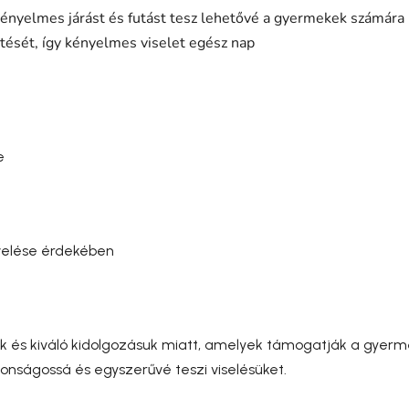
kényelmes járást és futást tesz lehetővé a gyermekek számára
etését, így kényelmes viselet egész nap
e
velése érdekében
k és kiváló kidolgozásuk miatt, amelyek támogatják a gyerm
onságossá és egyszerűvé teszi viselésüket.