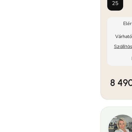
25
Elé
Várható
Szállítá
8 490
Egységár: