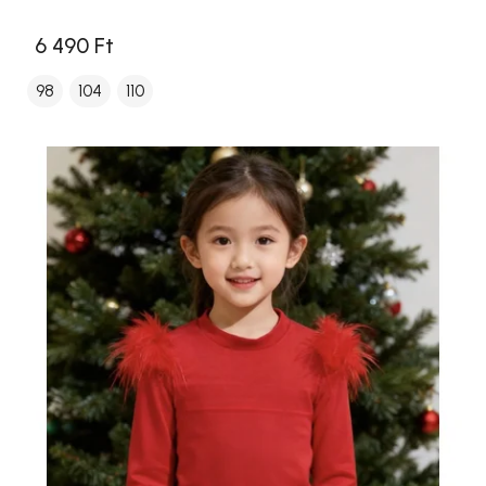
6 490 Ft
98
104
110