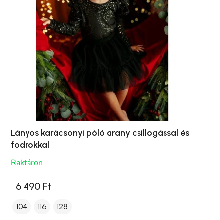
Lányos karácsonyi póló arany csillogással és
fodrokkal
Raktáron
6 490 Ft
104
116
128