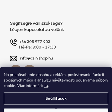
Segítségre van szüksége?
Lépjen kapcsolatba velünk
+36 305 977 903
Hé-Pé: 9:00 - 17:30
info@csinishop.hu
Na prispôsobenie obsahu a reklám, poskytovanie funkcií
sociálnych médií a analýzu návštevnosti používame súbory
cookie. Viac informácií
.
tu
Beállítások
Shoptet készítette
a
Adatelier