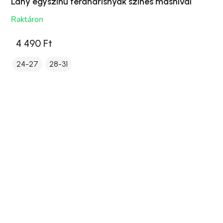
Lány egyszínű térdharisnyák színes masnival
Raktáron
4 490 Ft
24-27
28-31