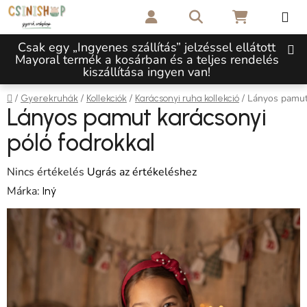
Ugrás a fő tartalomhoz
Keresés
KOSÁR
Csak egy „Ingyenes szállítás” jelzéssel ellátott
Mayoral termék a kosárban és a teljes rendelés
kiszállítása ingyen van!
Kezdőlap
/
/
/
/
Lányos pamut 
Gyerekruhák
Kollekciók
Karácsonyi ruha kollekció
Lányos pamut karácsonyi
póló fodrokkal
A termék átlagos értékelése 5-ből 0,0 csillag.
Nincs értékelés
Ugrás az értékeléshez
Márka:
Iný