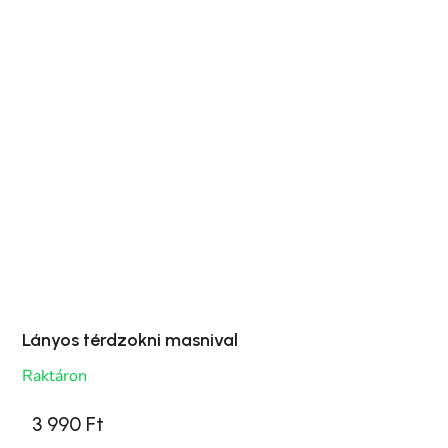
Lányos térdzokni masnival
Raktáron
3 990 Ft