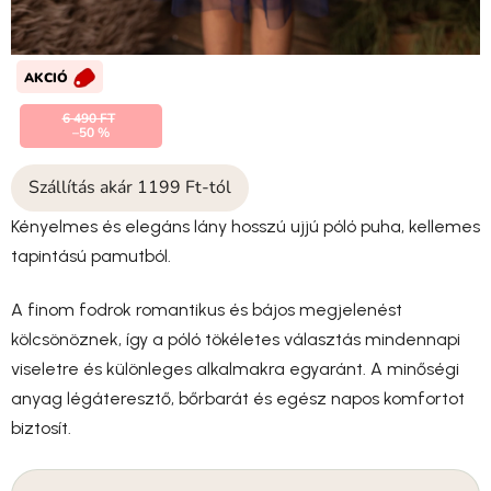
AKCIÓ
6 490 FT
–50 %
Szállítás akár 1199 Ft-tól
Kényelmes és elegáns lány hosszú ujjú póló puha, kellemes
tapintású pamutból.
A finom fodrok romantikus és bájos megjelenést
kölcsönöznek, így a póló tökéletes választás mindennapi
viseletre és különleges alkalmakra egyaránt. A minőségi
anyag légáteresztő, bőrbarát és egész napos komfortot
biztosít.