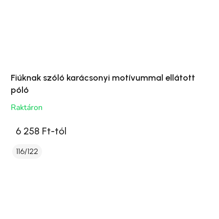
Fiúknak szóló karácsonyi motívummal ellátott
póló
Raktáron
6 258 Ft-tól
116/122