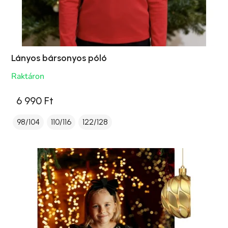
Lányos bársonyos póló
Raktáron
6 990 Ft
98/104
110/116
122/128