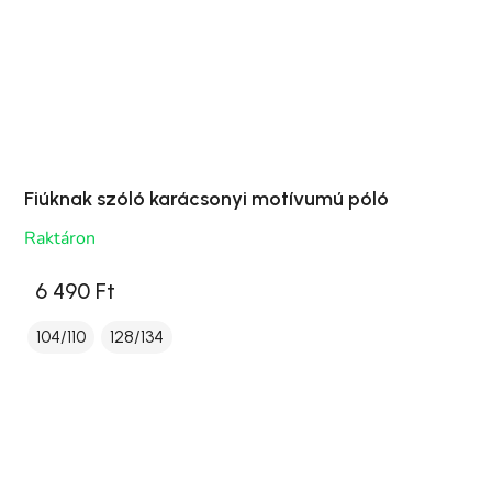
Fiúknak szóló karácsonyi motívumú póló
Raktáron
6 490 Ft
104/110
128/134