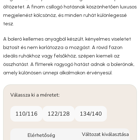
öltözetet. A finom csillogó hatásnak köszönhetően luxusos
megjelenést kölcsönöz, és minden ruhát különlegessé
tesz.
A boleró kellemes anyagból készült, kényelmes viseletet
biztosít és nem korlátozza a mozgást. A rövid fazon
ideális ruhákhoz vagy felsőkhöz, szépen kiemeli az
összhatást. A flitterek ragyogó hatást adnak a bolerónak,
amely különösen ünnepi alkalmakon érvényesül.
Válassza ki a méretet:
110/116
122/128
134/140
Változat kiválasztása
Elérhetőség