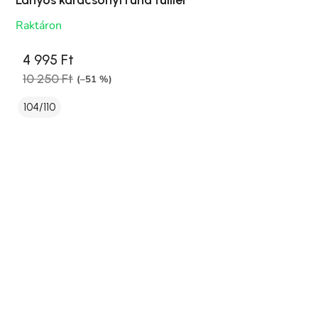
Lányos karácsonyi ruha tülllel
Raktáron
4 995 Ft
10 250 Ft
(–51 %)
104/110