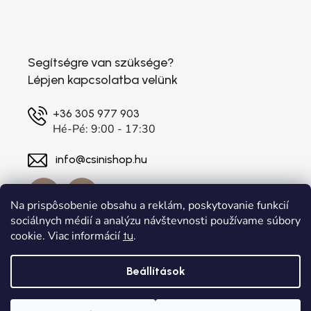
Segítségre van szüksége?
Lépjen kapcsolatba velünk
+36 305 977 903
Hé-Pé: 9:00 - 17:30
info@csinishop.hu
Na prispôsobenie obsahu a reklám, poskytovanie funkcií
sociálnych médií a analýzu návštevnosti používame súbory
cookie. Viac informácií
.
tu
Beállítások
Shoptet készítette
a
Adatelier