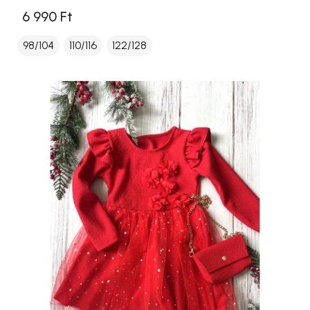
6 990 Ft
98/104
110/116
122/128