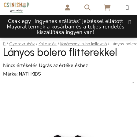
Ugrás a fő tartalomhoz
Keresés
KOSÁR
Csak egy „Ingyenes szállítás” jelzéssel ellátott
Mayoral termék a kosárban és a teljes rendelés
kiszállítása ingyen van!
Kezdőlap
/
/
/
/
Lányos bolero 
Gyerekruhák
Kollekciók
Karácsonyi ruha kollekció
Lányos bolero flitterekkel
A termék átlagos értékelése 5-ből 0,0 csillag.
Nincs értékelés
Ugrás az értékeléshez
Márka:
NATHKIDS