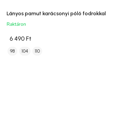
Lányos pamut karácsonyi póló fodrokkal
Raktáron
6 490 Ft
98
104
110