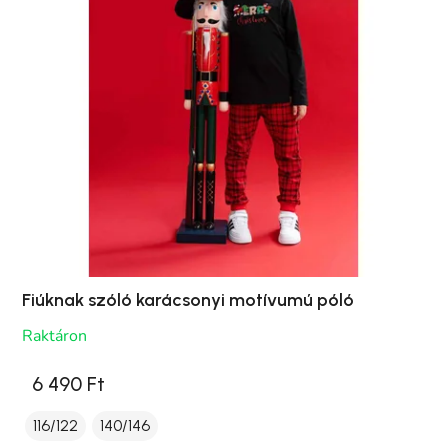
Fiúknak szóló karácsonyi motívumú póló
Raktáron
6 490 Ft
116/122
140/146