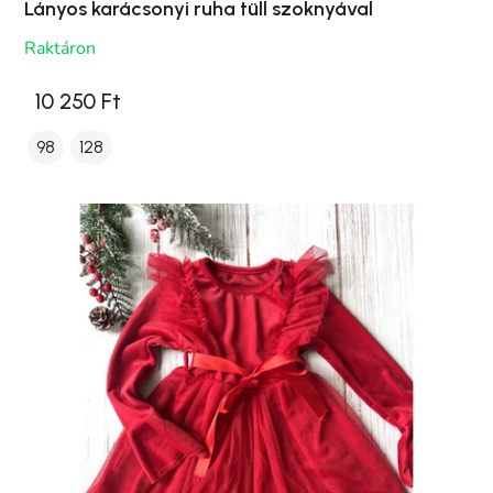
Lányos karácsonyi ruha tüll szoknyával
Raktáron
10 250 Ft
98
128