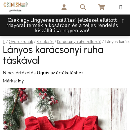
Ugrás a fő tartalomhoz
Keresés
KOSÁR
Csak egy „Ingyenes szállítás” jelzéssel ellátott
Mayoral termék a kosárban és a teljes rendelés
kiszállítása ingyen van!
Kezdőlap
/
/
/
/
Lányos karács
Gyerekruhák
Kollekciók
Karácsonyi ruha kollekció
Lányos karácsonyi ruha
táskával
A termék átlagos értékelése 5-ből 0,0 csillag.
Nincs értékelés
Ugrás az értékeléshez
Márka:
Iný