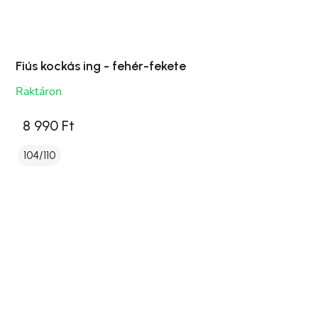
Fiús kockás ing - fehér-fekete
Raktáron
8 990 Ft
104/110