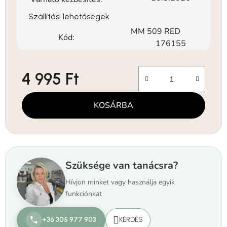
Szállítási lehetőségek
MM 509 RED
Kód:
176155
4 995 Ft
Egységár:
KOSÁRBA
Szüksége van tanácsra?
Hívjon minket vagy használja egyik
funkciónkat
+36 305 977 903
KÉRDÉS