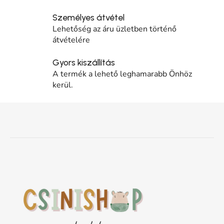
Személyes átvétel
Lehetőség az áru üzletben történő
átvételére
Gyors kiszállítás
A termék a lehető leghamarabb Önhöz
kerül.
Lábléc