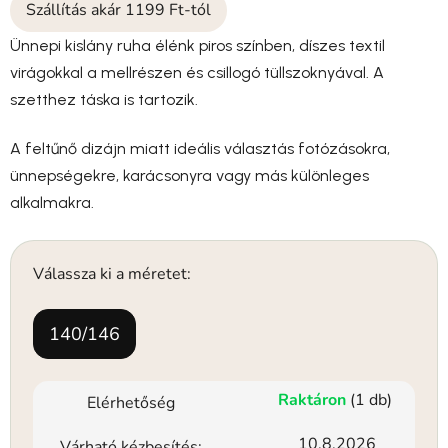
Szállítás akár 1199 Ft-tól
Ünnepi kislány ruha élénk piros színben, díszes textil
virágokkal a mellrészen és csillogó tüllszoknyával. A
szetthez táska is tartozik.
A feltűnő dizájn miatt ideális választás fotózásokra,
ünnepségekre, karácsonyra vagy más különleges
alkalmakra.
Válassza ki a méretet:
140/146
Raktáron
(1 db)
Elérhetőség
10.8.2026
Várható kézbesítés: