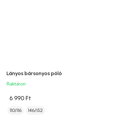
Lányos bársonyos póló
Raktáron
6 990 Ft
110/116
146/152