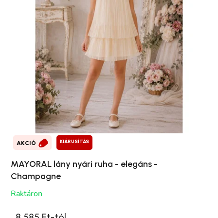
KIÁRUSÍTÁS
AKCIÓ
MAYORAL lány nyári ruha - elegáns -
Champagne
Raktáron
8 585 Ft-tól