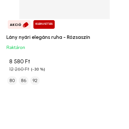
KIÁRUSÍTÁS
AKCIÓ
Lány nyári elegáns ruha - Rózsaszín
Raktáron
8 580 Ft
12 260 Ft
(–30 %)
80
86
92