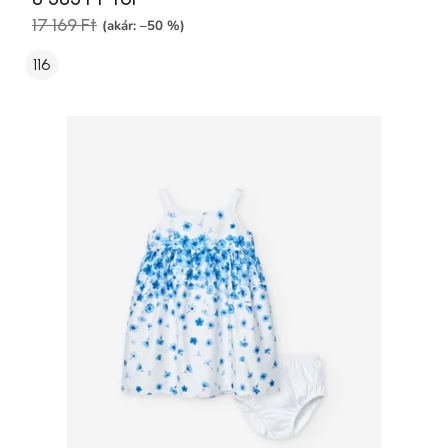
17 169 Ft
(akár: –50 %)
116