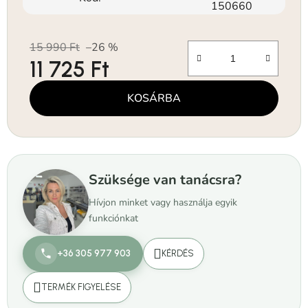
150660
15 990 Ft
–26 %
11 725 Ft
Egységár:
KOSÁRBA
Szüksége van tanácsra?
Hívjon minket vagy használja egyik
funkciónkat
+36 305 977 903
KÉRDÉS
TERMÉK FIGYELÉSE