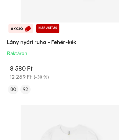
KIÁRUSÍTÁS
AKCIÓ
Lány nyári ruha - Fehér-kék
Raktáron
8 580 Ft
12 259 Ft
(–30 %)
80
92