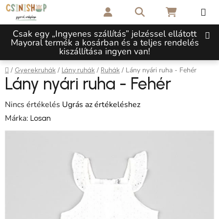
Ugrás a fő tartalomhoz
Keresés
KOSÁR
Csak egy „Ingyenes szállítás” jelzéssel ellátott
Mayoral termék a kosárban és a teljes rendelés
kiszállítása ingyen van!
Kezdőlap
/
/
/
/
Lány nyári ruha - Fehér
Gyerekruhák
Lány ruhák
Ruhák
Lány nyári ruha - Fehér
A termék átlagos értékelése 5-ből 0,0 csillag.
Nincs értékelés
Ugrás az értékeléshez
Márka:
Losan