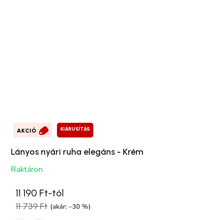
KIÁRUSÍTÁS
AKCIÓ
Lányos nyári ruha elegáns - Krém
Raktáron
11 190 Ft-tól
11 739 Ft
(akár: –30 %)