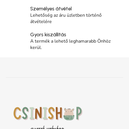
Személyes átvétel
Lehetőség az áru üzletben történő
átvételére
Gyors kiszállítás
A termék a lehető leghamarabb Önhöz
kerül.
Lábléc