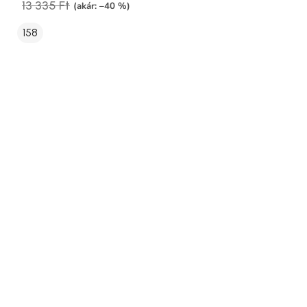
13 335 Ft
(akár: –40 %)
158