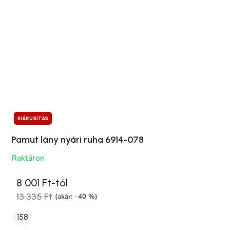
KIÁRUSÍTÁS
Pamut lány nyári ruha 6914-078
Raktáron
8 001 Ft-tól
13 335 Ft
(akár: –40 %)
158