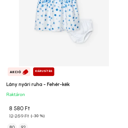
KIÁRUSÍTÁS
AKCIÓ
Lány nyári ruha - Fehér-kék
Raktáron
8 580 Ft
12 259 Ft
(–30 %)
80
92