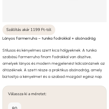
Szállítás akár 1199 Ft-tól
Lányos farmerruha – tunika fodrokkal + alsónadrág
Stílusos és kényelmes szett kicsi hölgyeknek. A tunika
szabású farmerruha finom fodrokkal van díszítve,
amelyek lányos és modern megjelenést kölcsönöznek az
öltözéknek. A szett része a praktikus alsónadrág, amely
biztosítja a kényelmet és a szabad mozgást egész nap.
Válassza ki a méretet:
80