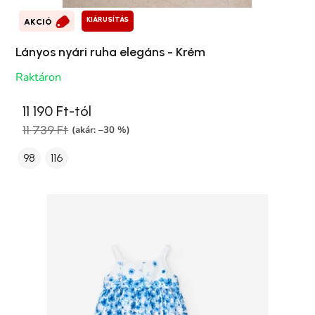
KIÁRUSÍTÁS
AKCIÓ
Lányos nyári ruha elegáns - Krém
Raktáron
11 190 Ft-tól
11 739 Ft
(akár: –30 %)
98
116