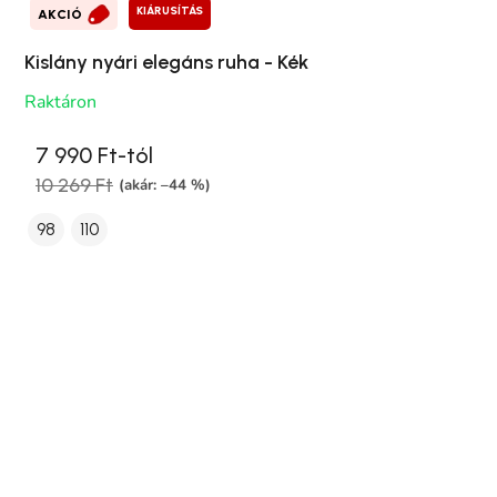
KIÁRUSÍTÁS
AKCIÓ
Kislány nyári elegáns ruha - Kék
Raktáron
7 990 Ft-tól
10 269 Ft
(akár: –44 %)
98
110