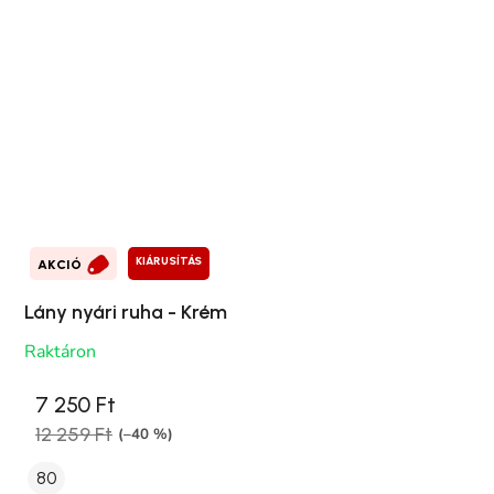
KIÁRUSÍTÁS
AKCIÓ
Lány nyári ruha - Krém
Raktáron
7 250 Ft
12 259 Ft
(–40 %)
80