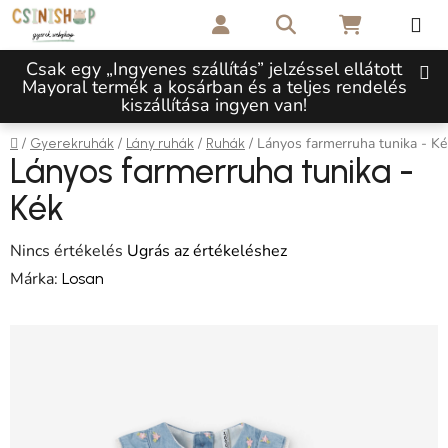
Ugrás a fő tartalomhoz
Keresés
KOSÁR
Csak egy „Ingyenes szállítás” jelzéssel ellátott
Mayoral termék a kosárban és a teljes rendelés
kiszállítása ingyen van!
Kezdőlap
/
/
/
/
Lányos farmerruha tunika - Ké
Gyerekruhák
Lány ruhák
Ruhák
Lányos farmerruha tunika -
Kék
A termék átlagos értékelése 5-ből 0,0 csillag.
Nincs értékelés
Ugrás az értékeléshez
Márka:
Losan