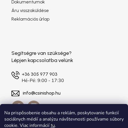
Dokumentumok
Áru visszaküldése
Reklamációs űrlap
Segítségre van szüksége?
Lépjen kapcsolatba velünk
+36 305 977 903
Hé-Pé: 9:00 - 17:30
info@csinishop.hu
Na prispôsobenie obsahu a reklám, poskytovanie funkcií
sociálnych médií a analýzu návštevnosti používame súbory
cookie. Viac informácií
.
tu