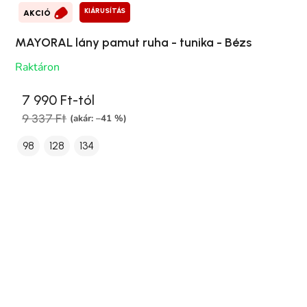
KIÁRUSÍTÁS
AKCIÓ
MAYORAL lány pamut ruha - tunika - Bézs
Raktáron
7 990 Ft-tól
9 337 Ft
(akár: –41 %)
98
128
134