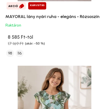
KIÁRUSÍTÁS
AKCIÓ
MAYORAL lány nyári ruha - elegáns - Rózsaszín
Raktáron
8 585 Ft-tól
17 169 Ft
(akár: –50 %)
98
116