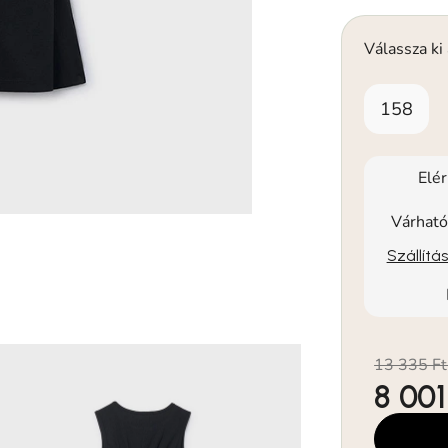
Válassza ki
158
Elé
Várható
Szállítá
13 335 Ft
8 001
Egységár: