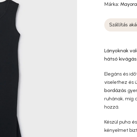
Márka:
Mayora
Szállítás ak
Lányoknak val
hátsó kivágás
Elegáns és idő
viselethez és
bordázás
gyen
ruhának, míg 
hozzá.
Készül puha é
kényelmet bizt