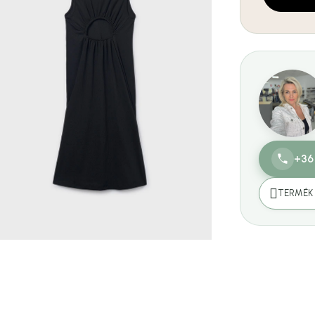
+36
TERMÉK 