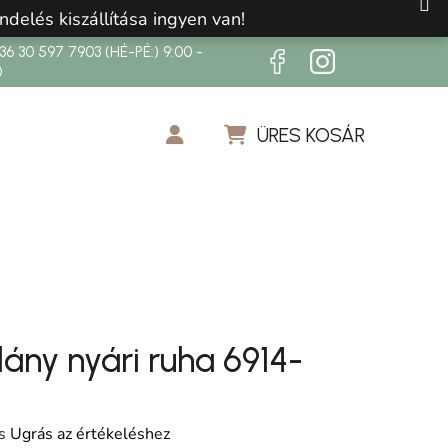
ndelés kiszállítása ingyen van!
6 30 597 7903 (HÉ-PÉ:) 9:00 -
0
ÜRES KOSÁR
KOSÁR
ány nyári ruha 6914-
os értékelése 5-ből 0,0 csillag.
s
Ugrás az értékeléshez