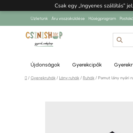
Ugrás a fő tartalomhoz
Csak egy „Ingyenes szállítás” jel
Üzletünk
Áru visszaküldése
Hűségprogram
Postakö
Újdonságok
Gyerekcipők
Gyerek
Kezdőlap
/
/
/
/
Pamut lány nyári 
Gyerekruhák
Lány ruhák
Ruhák