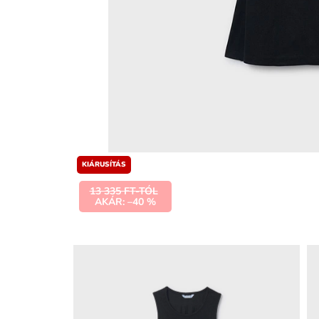
KIÁRUSÍTÁS
13 335 FT-TÓL
AKÁR: –40 %