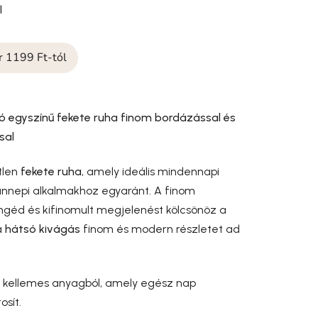
l
ár 1199 Ft-tól
ó egyszínű fekete ruha finom bordázással és
sal
tlen
fekete ruha
, amely ideális mindennapi
 ünnepi alkalmakhoz egyaránt. A finom
géd és kifinomult megjelenést kölcsönöz a
a
hátsó kivágás
finom és modern részletet ad
s kellemes anyagból, amely egész nap
osít.