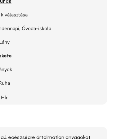
uhák
 kiválasztása
ndennapi, Óvoda-iskola
Lány
ekete
ányok
Ruha
Hír
ű, egészségre ártalmatlan anyagokat