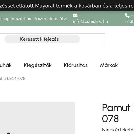
zéssel ellátott Mayoral termék a kosárban és a teljes re
+3
ltség és szállítás
A szerződéstől való elállás
info@csinishop.hu
17:3
ruhák
Kiegészítők
Kiárusitás
Márkák
ruha 6914-078
Pamut l
078
A termék átlag
Nincs értékelé