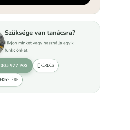
Szüksége van tanácsra?
Hívjon minket vagy használja egyik
funkciónkat
 305 977 903
KÉRDÉS
FIGYELÉSE