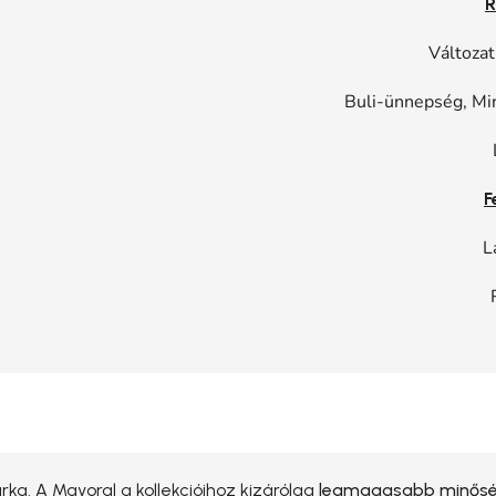
R
Változat
Buli-ünnepség, Mi
F
L
ka. A Mayoral a kollekcióihoz kizárólag
legmagasabb minőség