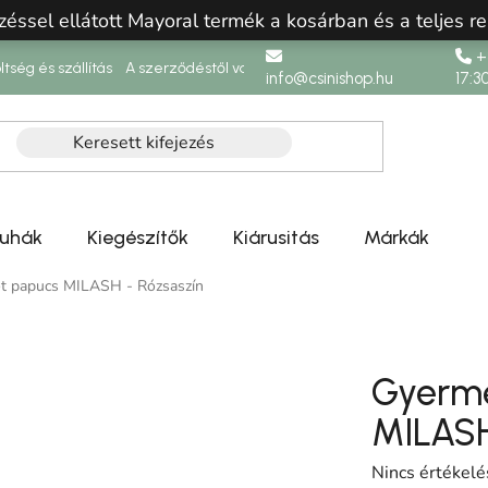
zéssel ellátott Mayoral termék a kosárban és a teljes re
+3
ltség és szállítás
A szerződéstől való elállás
info@csinishop.hu
17:3
ruhák
Kiegészítők
Kiárusitás
Márkák
t papucs MILASH - Rózsaszín
Gyerme
MILASH
A termék átlag
Nincs értékelé