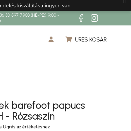
ndelés kiszállítása ingyen van!
6 30 597 7903 (HÉ-PÉ:) 9:00 -
0
ÜRES KOSÁR
KOSÁR
k barefoot papucs
 - Rózsaszín
os értékelése 5-ből 0,0 csillag.
s
Ugrás az értékeléshez