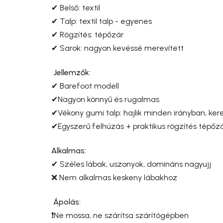
✔ Belső: textil
✔ Talp: textil talp - egyenes
✔ Rögzítés: tépőzár
✔ Sarok: nagyon kevéssé merevített
Jellemzők:
✔ Barefoot modell
✔Nagyon könnyű és rugalmas
✔Vékony gumi talp: hajlik minden irányban
, ke
✔Egyszerű felhúzás + praktikus rögzítés tépőz
Alkalmas:
✔ Széles lábak, uszonyok, domináns nagyujj
❌ Nem alkalmas keskeny lábakhoz
Ápolás:
❗Ne mossa, ne szárítsa szárítógépben