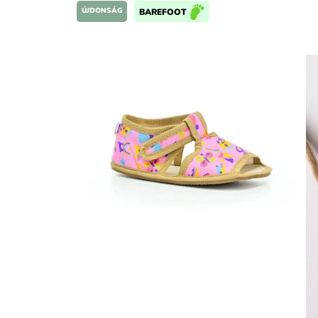
ÚJDONSÁG
BAREFOOT