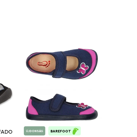
EFADO
ÚJDONSÁG
BAREFOOT