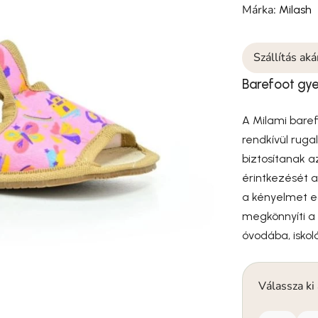
Márka:
Milash
Szállítás ak
Barefoot gy
A Milami baref
rendkívül ruga
biztosítanak a
érintkezését a
a kényelmet eg
megkönnyíti a 
óvodába, iskolá
Válassza ki