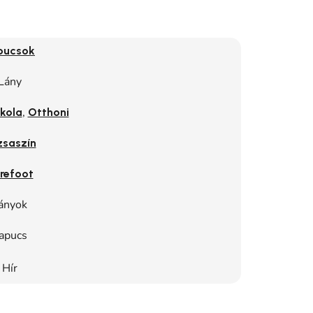
pucsok
Lány
,
kola
Otthoni
zsaszín
refoot
ányok
apucs
Hír