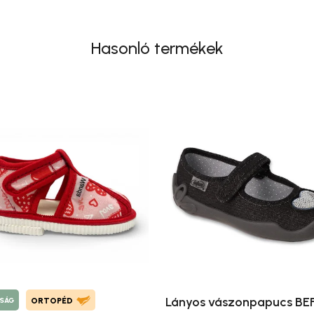
Hasonló termékek
Lányos vászonpapucs B
SÁG
ORTOPÉD