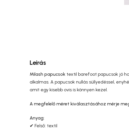
Leírás
Milash papucsok
textil barefoot papucsok jó ha
alkalmas. A papucsok nullás süllyedéssel, enyhé
amit egy kisebb ovis is könnyen kezel.
A megfelelő méret kiválasztásához mérje meg
Anyag:
✔ Felső: textil