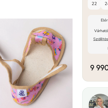
22
2
Elé
Várható
Szállítá
9 990
Egységár: