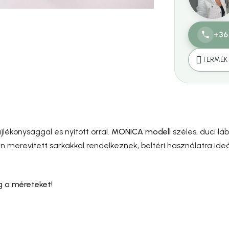
+36
TERMÉK 
jlékonysággal és nyitott orral.
MONICA modell
széles, duci l
n merevített sarkakkal rendelkeznek, beltéri használatra ideá
 a méreteket!