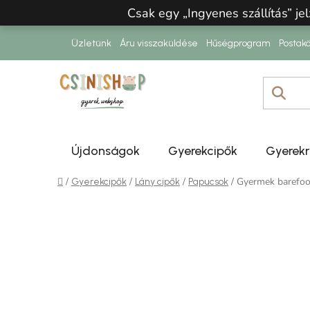
Ugrás a fő tartalomhoz
Csak egy „Ingyenes szállítás” jel
Üzletünk
Áru visszaküldése
Hűségprogram
Postakö
Újdonságok
Gyerekcipők
Gyerek
Kezdőlap
/
/
/
/
Gyermek barefoo
Gyerekcipők
Lány cipők
Papucsok