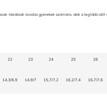
k. Ideálisak óvodás gyerekek számára, akik a legtöbb időt a 
22
23
24
25
26
14,3/6,9
14,9/7
15,7/7,2
16,2/7,4
16,7/7,6