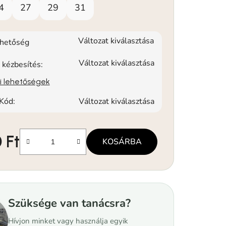
4
27
29
31
Változat kiválasztása
rhetőség
Változat kiválasztása
 kézbesítés:
si lehetőségek
Kód:
Változat kiválasztása
 Ft
KOSÁRBA
Szüksége van tanácsra?
Hívjon minket vagy használja egyik