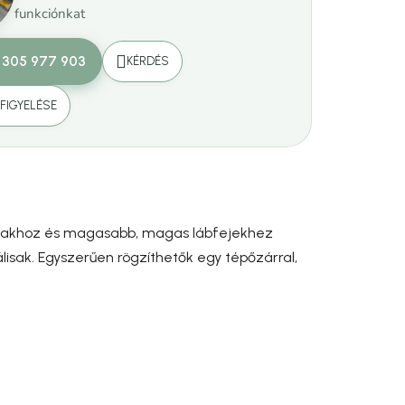
funkciónkat
 305 977 903
KÉRDÉS
FIGYELÉSE
ábakhoz és magasabb, magas lábfejekhez
lisak. Egyszerűen rögzíthetők egy tépőzárral,