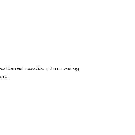
resztben és hosszában
, 2 mm vastag
árral