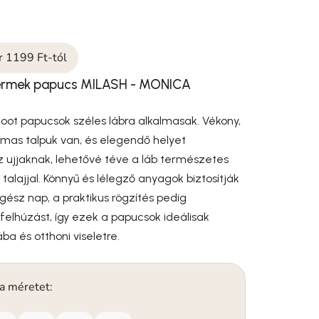
ár 1199 Ft-tól
ermek papucs MILASH - MONICA
oot papucsok széles lábra alkalmasak. Vékony,
lmas talpuk van, és elegendő helyet
z ujjaknak, lehetővé téve a láb természetes
 talajjal. Könnyű és lélegző anyagok biztosítják
ész nap, a praktikus rögzítés pedig
felhúzást, így ezek a papucsok ideálisak
ba és otthoni viseletre.
 a méretet: