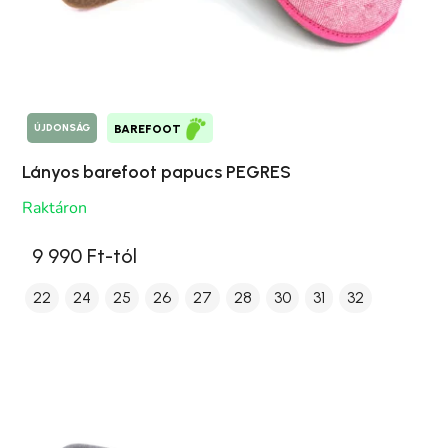
ÚJDONSÁG
BAREFOOT
Lányos barefoot papucs PEGRES
Raktáron
9 990 Ft-tól
22
24
25
26
27
28
30
31
32