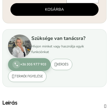
Egységár:
KOSÁRBA
Szüksége van tanácsra?
Hívjon minket vagy használja egyik
funkciónkat
+36 305 977 903
KÉRDÉS
TERMÉK FIGYELÉSE
Leírás