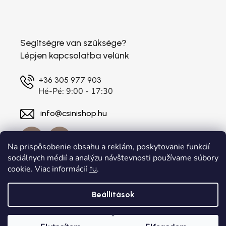
Segítségre van szüksége?
Lépjen kapcsolatba velünk
+36 305 977 903
Hé-Pé: 9:00 - 17:30
info@csinishop.hu
Na prispôsobenie obsahu a reklám, poskytovanie funkcií
sociálnych médií a analýzu návštevnosti používame súbory
cookie. Viac informácií
.
tu
Beállítások
Shoptet készítette
a
Adatelier