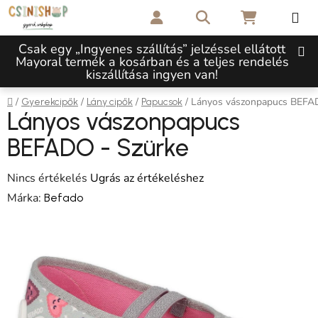
Ugrás a fő tartalomhoz
Keresés
KOSÁR
Csak egy „Ingyenes szállítás” jelzéssel ellátott
Mayoral termék a kosárban és a teljes rendelés
kiszállítása ingyen van!
Kezdőlap
/
/
/
/
Lányos vászonpapucs BEFA
Gyerekcipők
Lány cipők
Papucsok
Lányos vászonpapucs
BEFADO - Szürke
A termék átlagos értékelése 5-ből 0,0 csillag.
Nincs értékelés
Ugrás az értékeléshez
Márka:
Befado