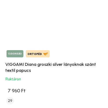
ÚJDONSÁG
ORTOPÉD
VIGGAMI Diana groszki silver lányoknak szánt
textil papucs
Raktáron
7 960 Ft
29