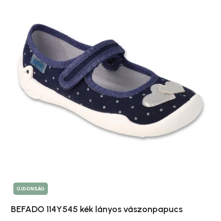
ÚJDONSÁG
BEFADO 114Y545 kék lányos vászonpapucs