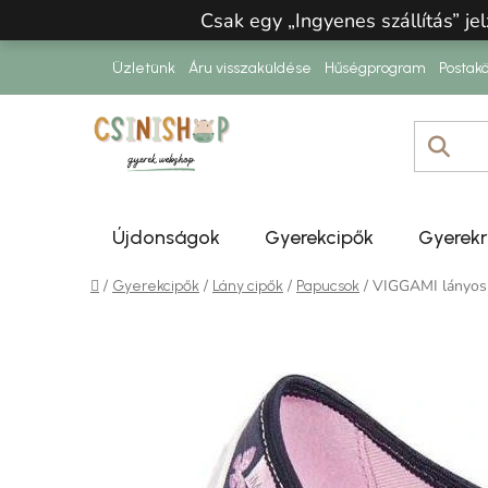
Ugrás a fő tartalomhoz
Csak egy „Ingyenes szállítás” jel
Üzletünk
Áru visszaküldése
Hűségprogram
Postakö
Újdonságok
Gyerekcipők
Gyerek
Kezdőlap
/
/
/
/
VIGGAMI lányos t
Gyerekcipők
Lány cipők
Papucsok