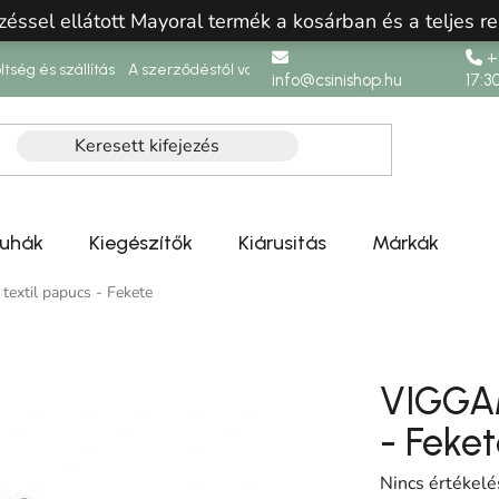
zéssel ellátott Mayoral termék a kosárban és a teljes re
+3
ltség és szállítás
A szerződéstől való elállás
info@csinishop.hu
17:3
ruhák
Kiegészítők
Kiárusitás
Márkák
extil papucs - Fekete
VIGGAM
- Feke
A termék átlag
Nincs értékelé