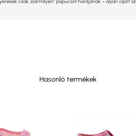
gyerekek csak „bármilyen” papucsot hordjanak – olyan cipőt sz
Hasonló termékek