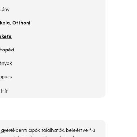
Lány
,
kola
Otthoni
ekete
topéd
ányok
apucs
Hír
e
gyerekbenti cipők
találhatók, beleértve fiú