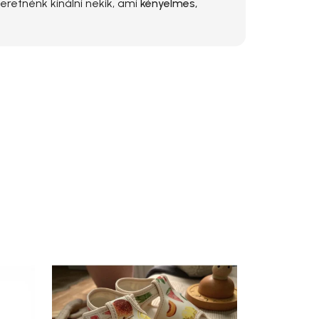
eretnénk kínálni nekik, ami
kényelmes,