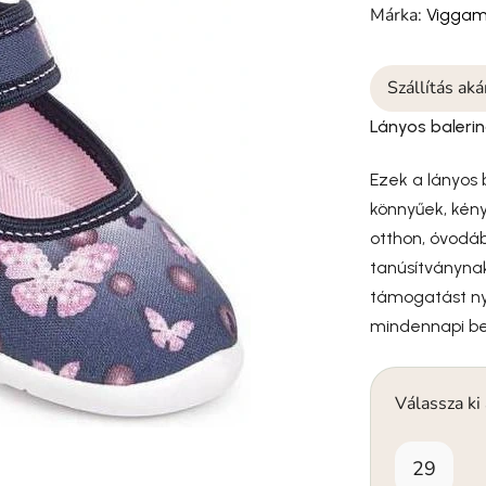
Márka:
Viggam
Szállítás ak
Lányos baleri
Ezek a lányos
könnyűek, kén
otthon, óvodá
tanúsítványna
támogatást ny
mindennapi bel
Válassza ki
29