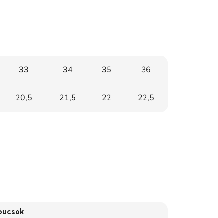
33
34
35
36
20,5
21,5
22
22,5
pucsok