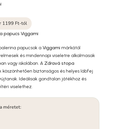
i
ár 1199 Ft-tól
na papucs Viggami
 balerina papucsok a
Viggami
márkától
yelmesek és mindennapi viseletre alkalmasak
ban vagy iskolában. A
Zdravá stopa
k köszönhetően biztonságos és helyes lábfej
újtanak. Ideálisak gondtalan játékhoz és
téri viselethez.
 a méretet: