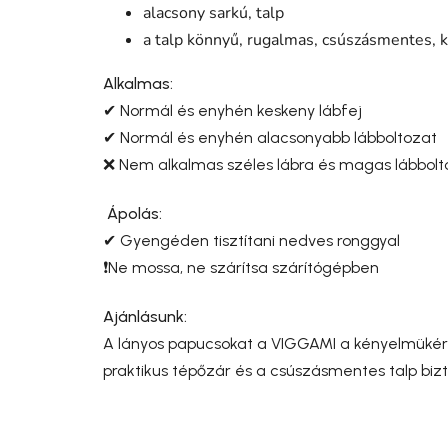
alacsony sarkú, talp
a talp könnyű, rugalmas, csúszásmentes, k
Alkalmas:
✔ Normál és enyhén keskeny lábfej
✔ Normál és enyhén alacsonyabb lábboltozat
❌ Nem alkalmas széles lábra és magas lábbolt
Ápolás:
✔ Gyengéden tisztítani nedves ronggyal
❗Ne mossa, ne szárítsa szárítógépben
Ajánlásunk:
A lányos papucsokat a VIGGAMI a kényelmükért 
praktikus tépőzár és a csúszásmentes talp bizt