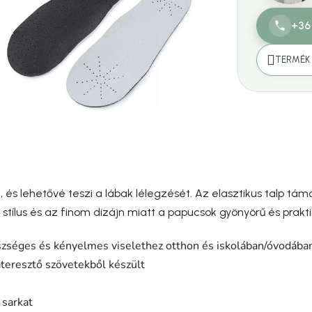
+36
TERMÉK 
 és lehetővé teszi a lábak lélegzését. Az elasztikus talp t
 stílus és az finom dizájn miatt a papucsok gyönyörű és prakt
szséges és kényelmes viselethez otthon és iskolában/óvodába
teresztő szövetekből készült
 sarkat