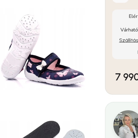
Elé
Várható
Szállítá
7 990
Egységár: