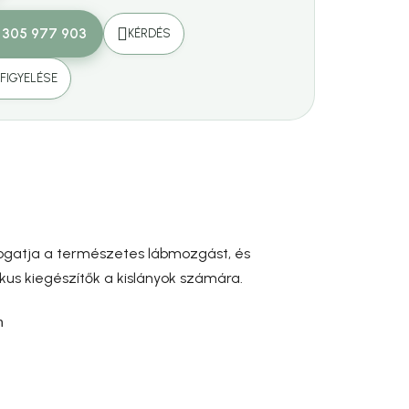
 305 977 903
KÉRDÉS
FIGYELÉSE
ámogatja a természetes lábmozgást, és
ikus kiegészítők a kislányok számára.
n