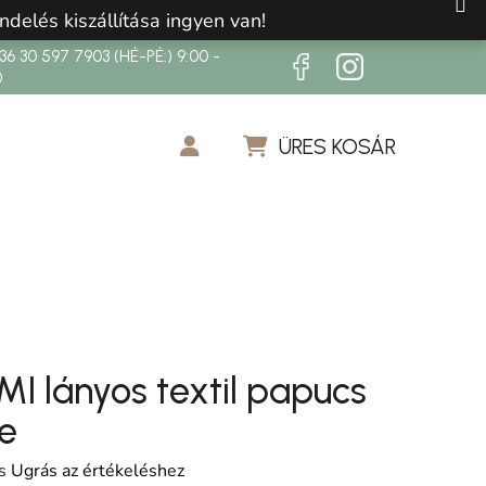
ndelés kiszállítása ingyen van!
6 30 597 7903 (HÉ-PÉ:) 9:00 -
0
ÜRES KOSÁR
KOSÁR
I lányos textil papucs
te
os értékelése 5-ből 0,0 csillag.
s
Ugrás az értékeléshez