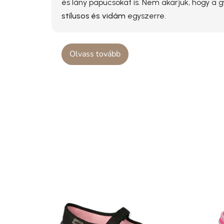
és lány papucsokat is. Nem akarjuk, hogy a 
stílusos és vidám
egyszerre.
Olvass tovább