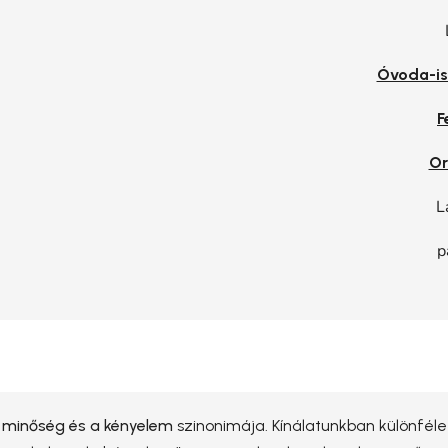
Óvoda-is
F
Or
L
p
a
minőség és a kényelem
szinonimája. Kínálatunkban különfél