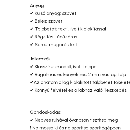
Anyag:
✔ Külső anyag: szövet
✔ Bélés: szövet
✔ Talpbetét: textil, ívelt kialakítással
✔ Rögzítés: tépőzáras
✔ Sarok: megerősített
Jellemzők:
✔ Klasszikus modell, ívelt talppal
✔ Rugalmas és kényelmes, 2 mm vastag talp
✔Az anatómiailag kialakított talpbetét tökéle
✔ Könnyű felvétel és a lábhoz való illeszkedés
Gondoskodás:
✔ Nedves ruhával óvatosan tisztítsa meg
❗ Ne mossa ki és ne szárítsa szárítógépben