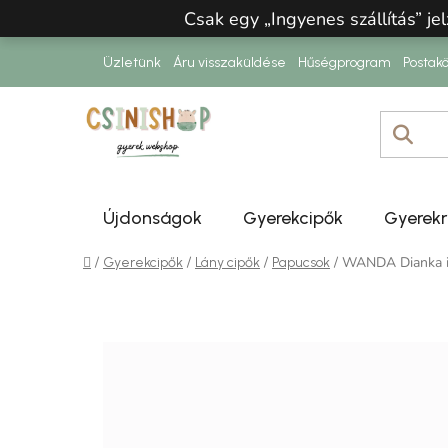
Ugrás a fő tartalomhoz
Csak egy „Ingyenes szállítás” jel
Üzletünk
Áru visszaküldése
Hűségprogram
Postakö
Újdonságok
Gyerekcipők
Gyerek
Kezdőlap
/
/
/
/
WANDA Dianka in
Gyerekcipők
Lány cipők
Papucsok