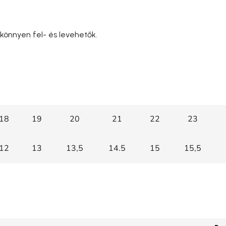
 könnyen fel- és levehetők.
18
19
20
21
22
23
12
13
13,5
14.5
15
15,5