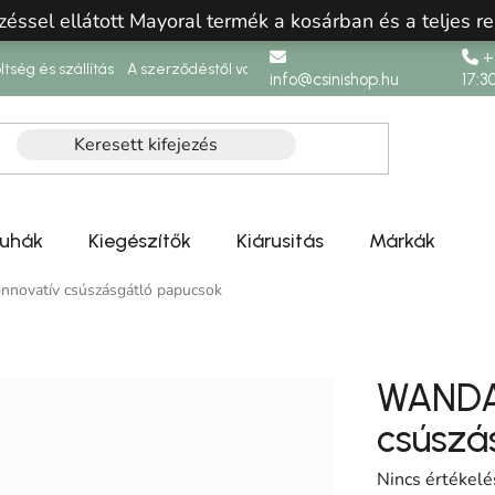
zéssel ellátott Mayoral termék a kosárban és a teljes re
+3
ltség és szállítás
A szerződéstől való elállás
info@csinishop.hu
17:3
ruhák
Kiegészítők
Kiárusitás
Márkák
novatív csúszásgátló papucsok
WANDA 
csúszá
A termék átlag
Nincs értékelé