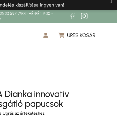
ndelés kiszállítása ingyen van!
6 30 597 7903 (HÉ-PÉ:) 9:00 -
0
ÜRES KOSÁR
KOSÁR
Dianka innovatív
sgátló papucsok
os értékelése 5-ből 0,0 csillag.
s
Ugrás az értékeléshez