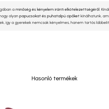
lágában a
minőség és kényelem iránti elkötelezettségéről
. Kín
 hogy olyan
papucsokat és puhatalpú cipőket
kínálhatunk, a
nek, így a gyerekek nemcsak kényelmes, hanem tartós lábbelit
Hasonló termékek