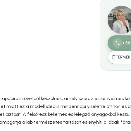
+36
TERMÉK 
trapabíró szövetből készülnek, amely száraz és kényelmes kö
t miatt ez a modell ideális mindennapi viseletre otthon és
 biztosít. A felsőrész kellemes és lélegző anyagokból készü
 támogatja a láb természetes tartását és enyhíti a lábak fára