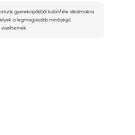
álatunk gyerekcipőkből különféle alkalmakra
melyek a legmagasabb minőségű
 viselhetnek.