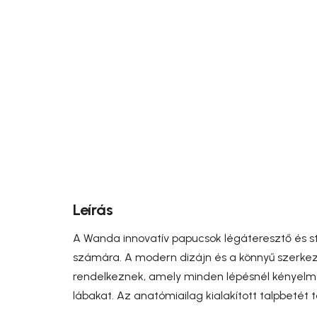
Leírás
A Wanda innovatív papucsok légáteresztő és s
számára. A modern dizájn és a könnyű szerkeze
rendelkeznek, amely minden lépésnél kényelmet
lábakat. Az anatómiailag kialakított talpbetét