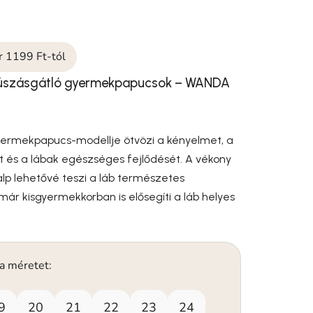
ár 1199 Ft-tól
csúszásgátló gyermekpapucsok – WANDA
ermekpapucs-modellje ötvözi a kényelmet, a
 és a lábak egészséges fejlődését. A vékony
lp lehetővé teszi a láb természetes
ár kisgyermekkorban is elősegíti a láb helyes
 a méretet:
9
20
21
22
23
24