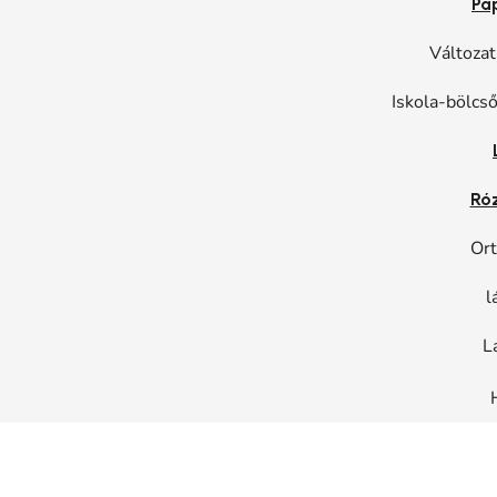
Pa
Változat
Iskola-bölcső
Ró
Ort
l
L