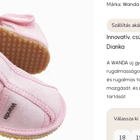
Márka:
Wanda
Szállítás ak
Innovatív, 
Dianka
A WANDA új gy
rugalmasságot
és rugalmas ta
mozgását, és m
tartását.
Válassza ki
18
1