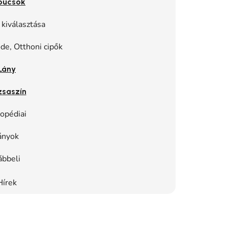
pucsok
 kiválasztása
de, Otthoni cipők
Lány
zsaszín
opédiai
ányok
ábbeli
Hírek