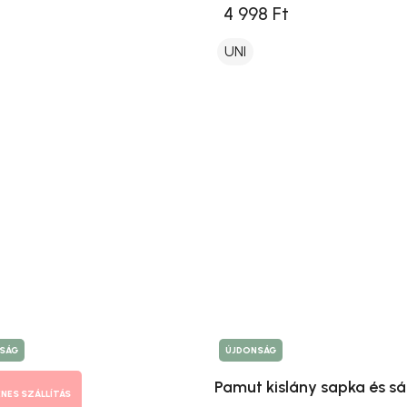
4 998 Ft
UNI
SÁG
ÚJDONSÁG
Pamut kislány sapka és sá
ENES SZÁLLÍTÁS