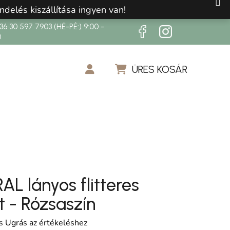
ndelés kiszállítása ingyen van!
6 30 597 7903 (HÉ-PÉ:) 9:00 -
0
ÜRES KOSÁR
KOSÁR
L lányos flitteres
t - Rózsaszín
os értékelése 5-ből 0,0 csillag.
s
Ugrás az értékeléshez