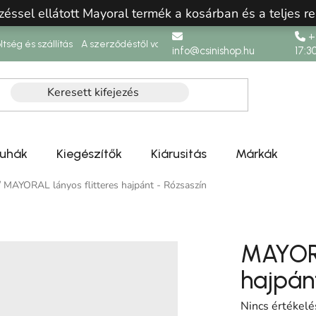
zéssel ellátott Mayoral termék a kosárban és a teljes re
+3
ltség és szállítás
A szerződéstől való elállás
info@csinishop.hu
17:3
ruhák
Kiegészítők
Kiárusitás
Márkák
/
MAYORAL lányos flitteres hajpánt - Rózsaszín
MAYORA
hajpán
A termék átlag
Nincs értékelé