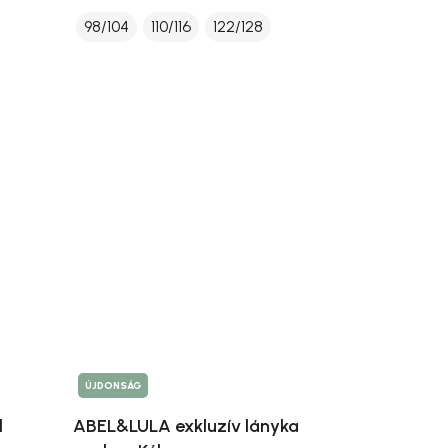
98/104
110/116
122/128
ÚJDONSÁG
l
ABEL&LULA exkluzív lányka