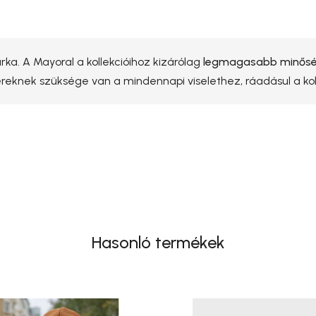
ka. A Mayoral a kollekcióihoz kizárólag
legmagasabb minőség
yereknek szüksége van a mindennapi viselethez, ráadásul a k
Hasonló termékek