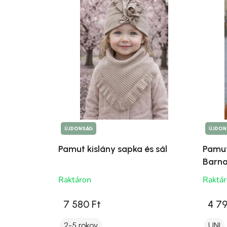
ÚJDONSÁG
ÚJDON
Pamut kislány sapka és sál
Pamut
Barn
Raktáron
Raktá
7 580 Ft
4 79
2-5 rokov
UNI