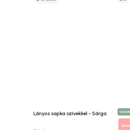
ÚJDON
Lányos sapka szívekkel - Sárga
INGY