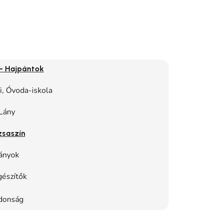
- Hajpántok
, Óvoda-iskola
Lány
zsaszín
ányok
gészítők
donság