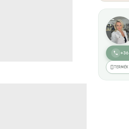
+36
TERMÉK 