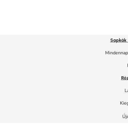
Sapkák 
Mindennapi
Ró
L
Kie
Új