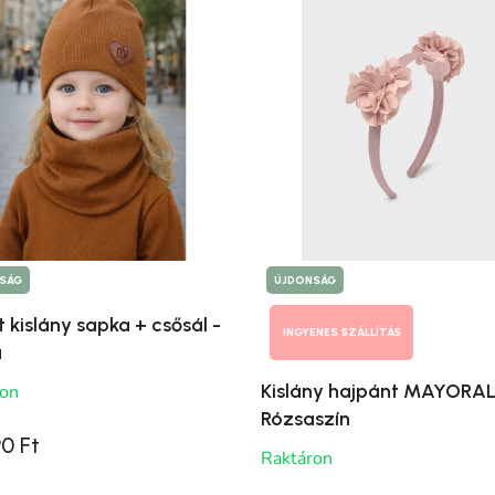
SÁG
ÚJDONSÁG
 kislány sapka + csősál -
INGYENES SZÁLLÍTÁS
a
Kislány hajpánt MAYORAL
ron
Rózsaszín
0 Ft
Raktáron