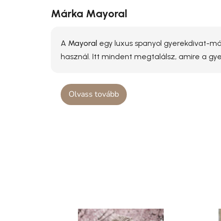
Márka Mayoral
A
Mayoral
egy luxus spanyol gyerekdivat-már
használ. Itt mindent megtalálsz, amire a g
Olvass tovább