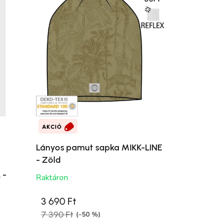
AKCIÓ
Lányos pamut sapka MIKK-LINE
- Zöld
 -
Raktáron
3 690 Ft
7 390 Ft
(–50 %)