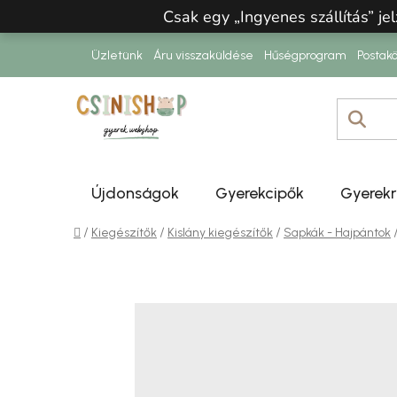
Ugrás a fő tartalomhoz
Csak egy „Ingyenes szállítás” jel
Üzletünk
Áru visszaküldése
Hűségprogram
Postakö
Újdonságok
Gyerekcipők
Gyerek
Kezdőlap
/
/
/
Kiegészítők
Kislány kiegészítők
Sapkák - Hajpántok