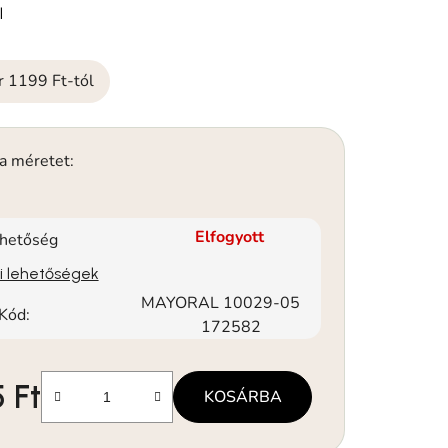
l
ár 1199 Ft-tól
 a méretet:
Elfogyott
rhetőség
si lehetőségek
MAYORAL 10029-05
Kód:
172582
 Ft
KOSÁRBA