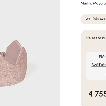
Márka:
Mayora
Szállítás ak
Válassza ki
Elé
Szállítá
4 755
Egységár: