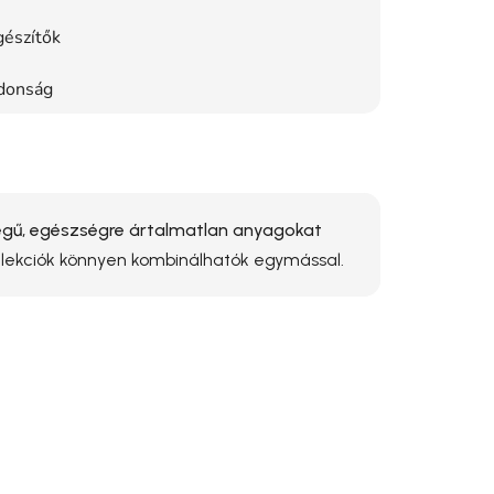
gészítők
donság
ű, egészségre ártalmatlan anyagokat
ollekciók könnyen kombinálhatók egymással.