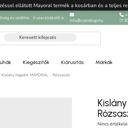
zéssel ellátott Mayoral termék a kosárban és a teljes re
+3
ltség és szállítás
A szerződéstől való elállás
info@csinishop.hu
17:3
ruhák
Kiegészítők
Kiárusitás
Márkák
/
Kislány hajpánt MAYORAL - Rózsaszín
Kislán
Rózsas
A termék átlag
Nincs értékelé