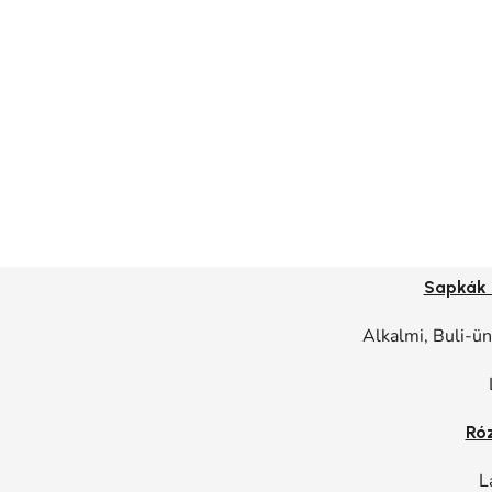
Sapkák 
Alkalmi, Buli-ü
Ró
L