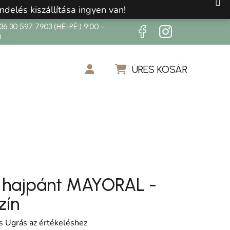
ndelés kiszállítása ingyen van!
6 30 597 7903 (HÉ-PÉ:) 9:00 -
0
ÜRES KOSÁR
KOSÁR
y hajpánt MAYORAL -
zín
os értékelése 5-ből 0,0 csillag.
s
Ugrás az értékeléshez