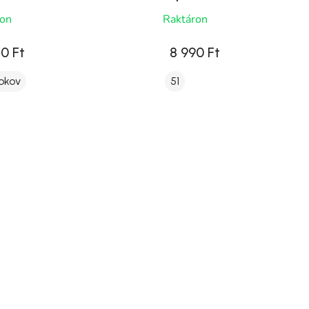
ron
Raktáron
0 Ft
8 990 Ft
okov
51