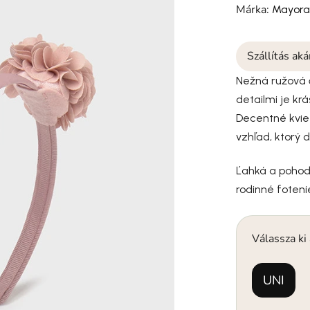
Márka:
Mayora
Szállítás ak
Nežná ružová 
detailmi je k
Decentné kviet
vzhľad, ktorý d
Ľahká a pohodl
rodinné fotenie
Válassza ki
UNI