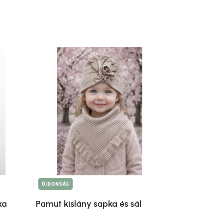
ÚJDONSÁG
ka
Pamut kislány sapka és sál