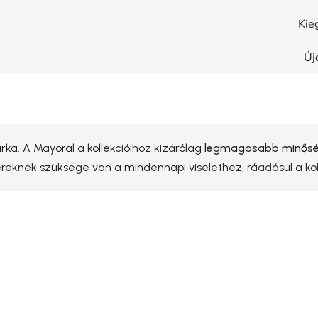
Kie
Új
ka. A Mayoral a kollekcióihoz kizárólag
legmagasabb minőség
yereknek szüksége van a mindennapi viselethez, ráadásul a k