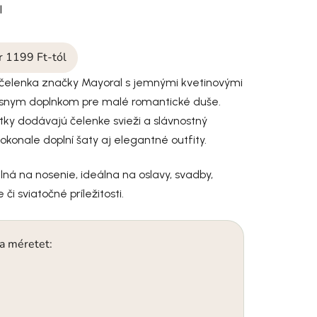
l
ár 1199 Ft-tól
čelenka značky Mayoral s jemnými kvetinovými
rásnym doplnkom pre malé romantické duše.
ky dodávajú čelenke svieži a slávnostný
okonale doplní šaty aj elegantné outfity.
ná na nosenie, ideálna na oslavy, svadby,
 či sviatočné príležitosti.
 a méretet: