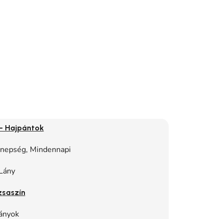
- Hajpántok
nnepség, Mindennapi
Lány
zsaszín
ányok