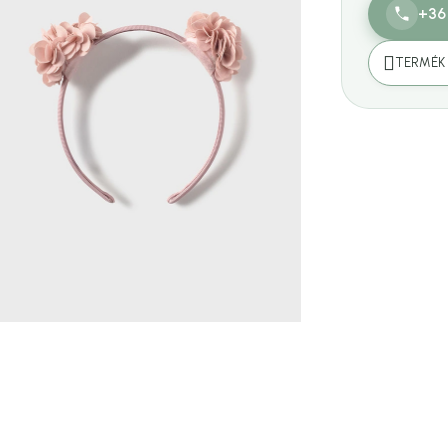
+36
TERMÉK 