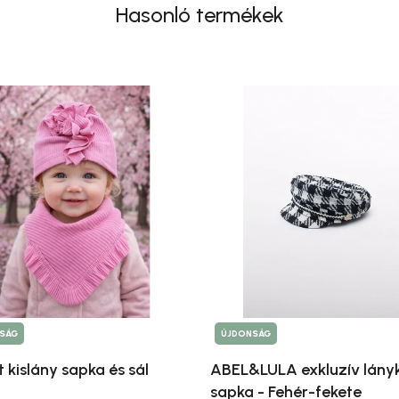
Hasonló termékek
SÁG
ÚJDONSÁG
 kislány sapka és sál
ABEL&LULA exkluzív lány
sapka - Fehér-fekete