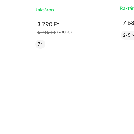
Raktá
Raktáron
7 58
3 790 Ft
5 415 Ft
(–30 %)
2-5 r
74