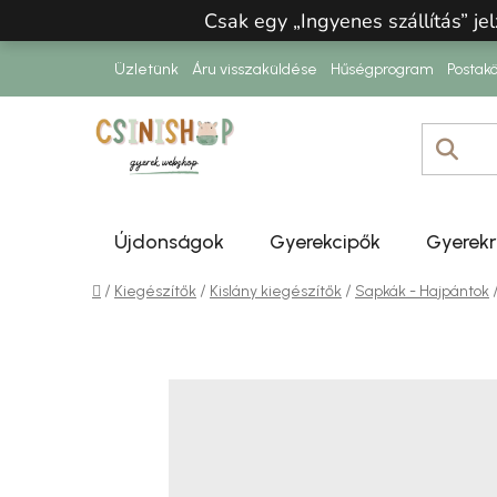
Ugrás a fő tartalomhoz
Csak egy „Ingyenes szállítás” jel
Üzletünk
Áru visszaküldése
Hűségprogram
Postakö
Újdonságok
Gyerekcipők
Gyerek
Kezdőlap
/
/
/
Kiegészítők
Kislány kiegészítők
Sapkák - Hajpántok