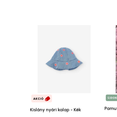
ÚJDON
AKCIÓ
Pamut
Kislány nyári kalap - Kék