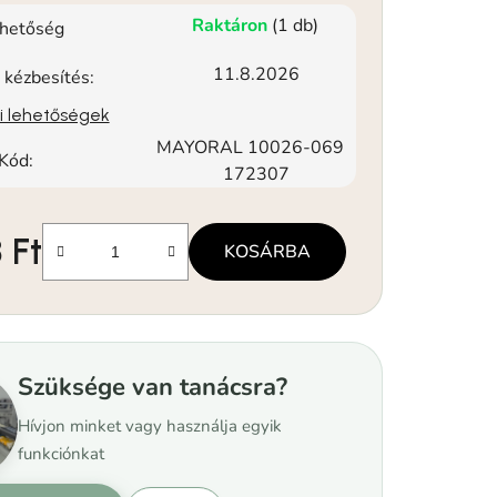
Raktáron
(1 db)
rhetőség
11.8.2026
 kézbesítés:
si lehetőségek
MAYORAL 10026-069
Kód:
172307
 Ft
KOSÁRBA
Szüksége van tanácsra?
Hívjon minket vagy használja egyik
funkciónkat