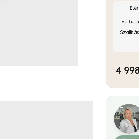
Elé
Várható
Szállítá
4 998
Egységár: