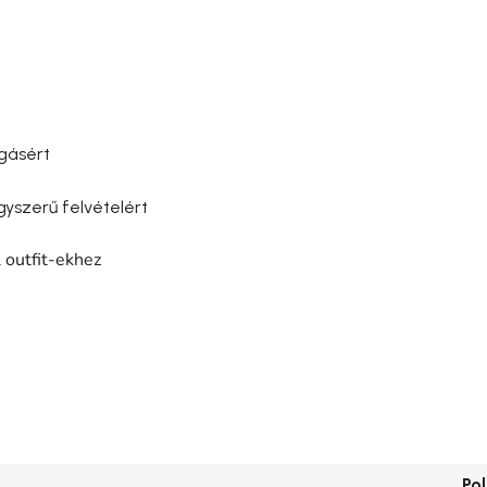
gásért
gyszerű felvételért
 outfit-ekhez
Po