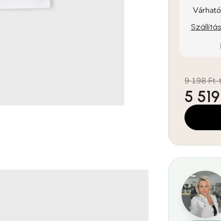
Várható
Szállítá
9 198 Ft-
5 519
Egységár: