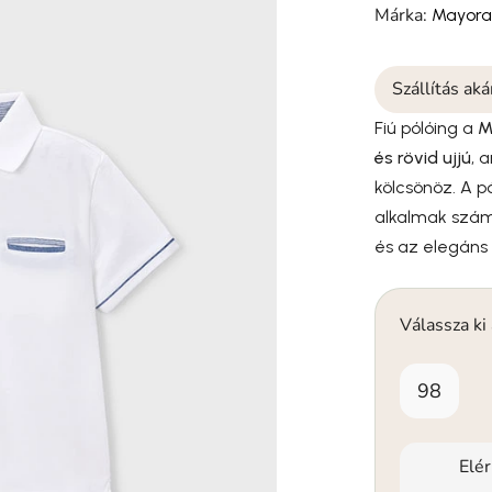
Márka:
Mayora
Szállítás ak
Fiú pólóing a
M
és rövid ujjú
, 
kölcsönöz. A pó
alkalmak számá
és az elegáns
Válassza ki
98
Elé