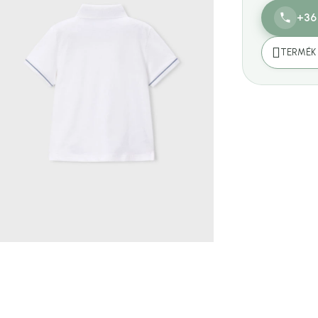
+36
TERMÉK 