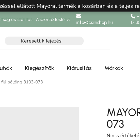
zéssel ellátott Mayoral termék a kosárban és a teljes re
+3
ltség és szállítás
A szerződéstől való elállás
info@csinishop.hu
17:3
ruhák
Kiegészítők
Kiárusitás
Márkák
iú pólóing 3103-073
MAYORA
073
A termék átlag
Nincs értékelé