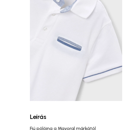
Leírás
Fiú pólóing a Mayoral márkától