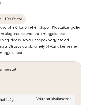
l
ár 1199 Ft-tól
ayoral
márkától fehér alapon.
Klasszikus gallér
ami elegáns és rendezett megjelenést
lóing ideális iskola, ünnepek vagy családi
ra. Stílusos darab, amely ötvözi a kényelmet
 megjelenést.
 a méretet:
Változat kiválasztása
rhetőség