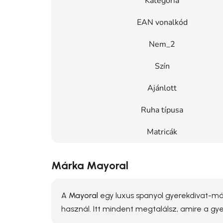
Kategória
EAN vonalkód
Nem_2
Szín
Ajánlott
Ruha típusa
Matricák
Márka Mayoral
A
Mayoral
egy luxus spanyol gyerekdivat-már
használ. Itt mindent megtalálsz, amire a g