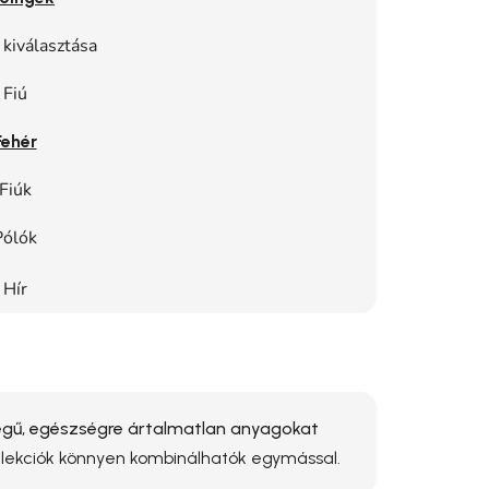
 kiválasztása
Fiú
Fehér
Fiúk
Pólók
Hír
ű, egészségre ártalmatlan anyagokat
ollekciók könnyen kombinálhatók egymással.