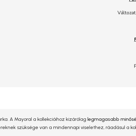
Változat
ka. A Mayoral a kollekcióihoz kizárólag
legmagasabb minőség
yereknek szüksége van a mindennapi viselethez, ráadásul a k