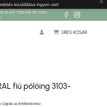
ndelés kiszállítása ingyen van!
6 30 597 7903 (HÉ-PÉ:) 9:00 -
0
ÜRES KOSÁR
KOSÁR
L fiú pólóing 3103-
os értékelése 5-ből 0,0 csillag.
s
Ugrás az értékeléshez