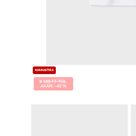
KIÁRUSÍTÁS
9 198 FT-TÓL
AKÁR: –40 %