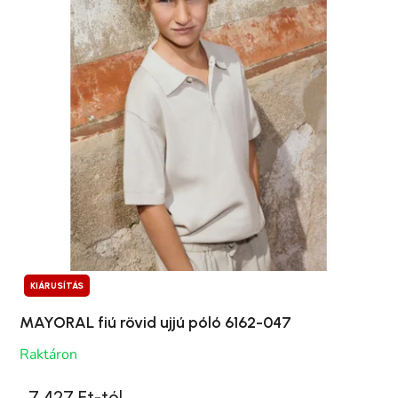
KIÁRUSÍTÁS
MAYORAL fiú rövid ujjú póló 6162-047
Raktáron
7 427 Ft-tól