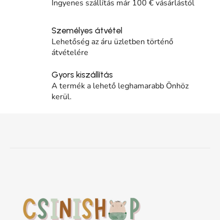
Ingyenes szállítás már 100 € vásárlástól
Személyes átvétel
Lehetőség az áru üzletben történő
átvételére
Gyors kiszállítás
A termék a lehető leghamarabb Önhöz
kerül.
Lábléc