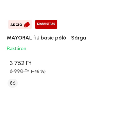
KIÁRUSÍTÁS
AKCIÓ
MAYORAL fiú basic póló - Sárga
Raktáron
3 752 Ft
6 990 Ft
(–46 %)
86