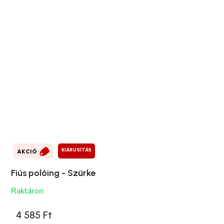
KIÁRUSÍTÁS
AKCIÓ
Fiús polóing - Szürke
Raktáron
4 585 Ft