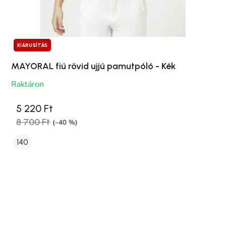
KIÁRUSÍTÁS
MAYORAL fiú rövid ujjú pamutpóló - Kék
Raktáron
5 220 Ft
8 700 Ft
(–40 %)
140