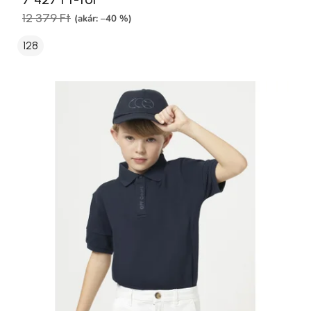
12 379 Ft
(akár: –40 %)
128