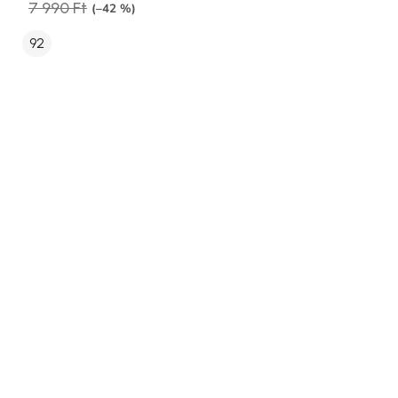
7 990 Ft
(–42 %)
92