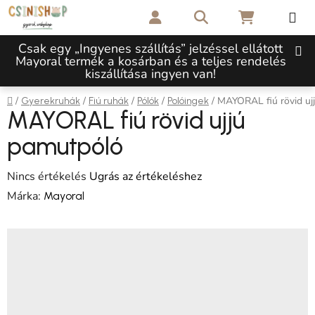
Ugrás a fő tartalomhoz
Keresés
KOSÁR
Csak egy „Ingyenes szállítás” jelzéssel ellátott
Mayoral termék a kosárban és a teljes rendelés
kiszállítása ingyen van!
Kezdőlap
/
/
/
/
/
MAYORAL fiú rövid uj
Gyerekruhák
Fiú ruhák
Pólók
Polóingek
MAYORAL fiú rövid ujjú
pamutpóló
A termék átlagos értékelése 5-ből 0,0 csillag.
Nincs értékelés
Ugrás az értékeléshez
Márka:
Mayoral