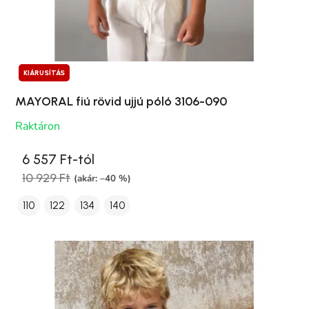
KIÁRUSÍTÁS
MAYORAL fiú rövid ujjú póló 3106-090
Raktáron
6 557 Ft-tól
10 929 Ft
(akár: –40 %)
110
122
134
140