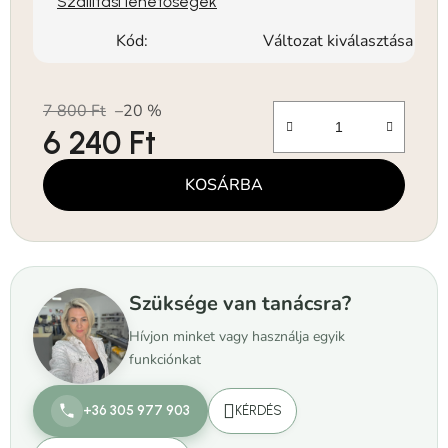
Szállítási lehetőségek
Kód:
Változat kiválasztása
7 800 Ft
–20 %
6 240 Ft
Egységár:
KOSÁRBA
Szüksége van tanácsra?
Hívjon minket vagy használja egyik
funkciónkat
+36 305 977 903
KÉRDÉS