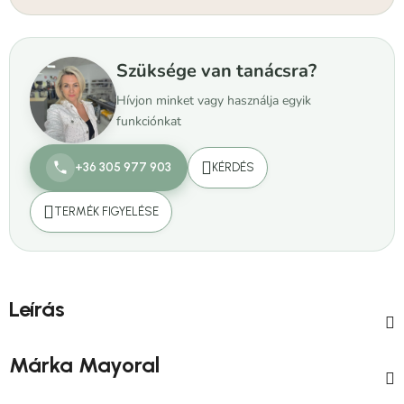
Szüksége van tanácsra?
Hívjon minket vagy használja egyik
funkciónkat
+36 305 977 903
KÉRDÉS
TERMÉK FIGYELÉSE
Leírás
Márka
Mayoral