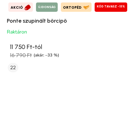
KÓD TAVASZ -15%
ÚJDONSÁG
AKCIÓ
ORTOPÉD
Ponte szupinált börcipö
Raktáron
11 750 Ft-tól
16 790 Ft
(akár: –33 %)
22