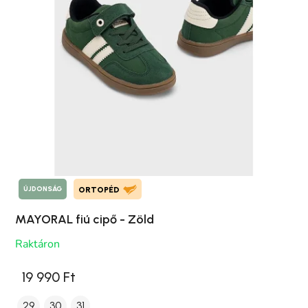
ÚJDONSÁG
ORTOPÉD
MAYORAL fiú cipő - Zöld
Raktáron
19 990 Ft
29
30
31