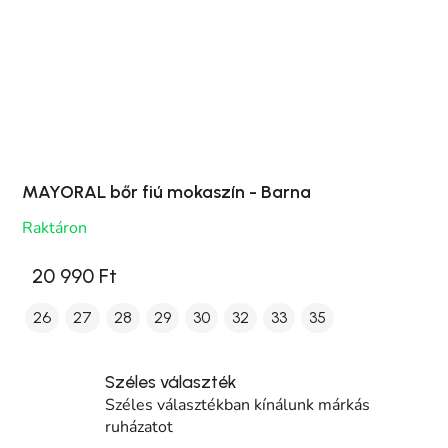
MAYORAL bőr fiú mokaszín - Barna
Raktáron
20 990 Ft
26
27
28
29
30
32
33
35
Széles választék
Széles választékban kínálunk márkás
ruházatot