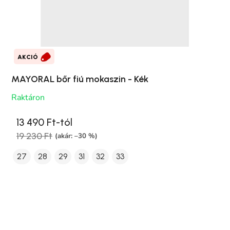
AKCIÓ
MAYORAL bőr fiú mokaszin - Kék
Raktáron
13 490 Ft-tól
19 230 Ft
(akár: –30 %)
27
28
29
31
32
33