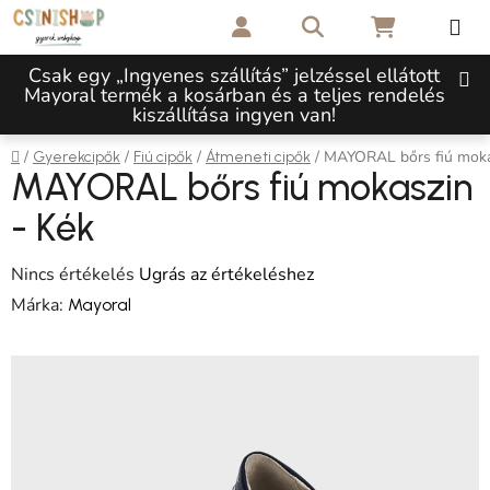
Ugrás a fő tartalomhoz
Keresés
KOSÁR
Csak egy „Ingyenes szállítás” jelzéssel ellátott
Mayoral termék a kosárban és a teljes rendelés
kiszállítása ingyen van!
Kezdőlap
/
/
/
/
MAYORAL bőrs fiú moka
Gyerekcipők
Fiú cipők
Átmeneti cipők
MAYORAL bőrs fiú mokaszin
- Kék
A termék átlagos értékelése 5-ből 0,0 csillag.
Nincs értékelés
Ugrás az értékeléshez
Márka:
Mayoral