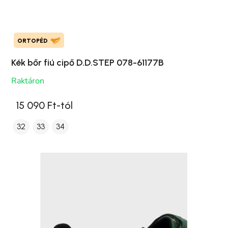
ORTOPÉD
Kék bőr fiú cipő D.D.STEP 078-61177B
Raktáron
15 090 Ft-tól
32
33
34