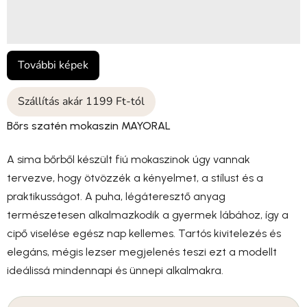
További képek
Szállítás akár 1199 Ft-tól
Bőrs szatén mokaszin MAYORAL
A sima bőrből készült fiú mokaszinok úgy vannak
tervezve, hogy ötvözzék a kényelmet, a stílust és a
praktikusságot. A puha, légáteresztő anyag
természetesen alkalmazkodik a gyermek lábához, így a
cipő viselése egész nap kellemes. Tartós kivitelezés és
elegáns, mégis lezser megjelenés teszi ezt a modellt
ideálissá mindennapi és ünnepi alkalmakra.