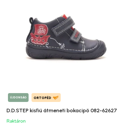
ÚJDONSÁG
ORTOPÉD
D.D.STEP kisfiú átmeneti bokacipö 082-62627
Raktáron