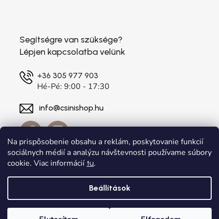
Segítségre van szüksége?
Lépjen kapcsolatba velünk
+36 305 977 903
Hé-Pé: 9:00 - 17:30
info@csinishop.hu
Na prispôsobenie obsahu a reklám, poskytovanie funkcií
sociálnych médií a analýzu návštevnosti používame súbory
cookie. Viac informácií
.
tu
Beállítások
Shoptet készítette
a
Adatelier