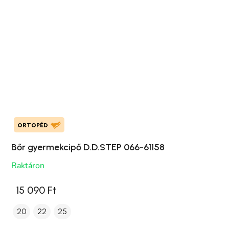
ORTOPÉD
Bőr gyermekcipő D.D.STEP 066-61158
Raktáron
15 090 Ft
20
22
25