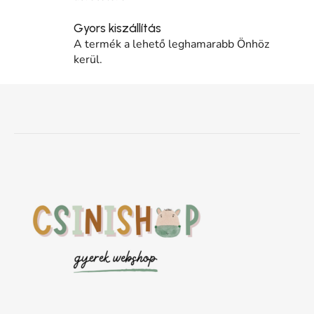
Gyors kiszállítás
A termék a lehető leghamarabb Önhöz
kerül.
Lábléc