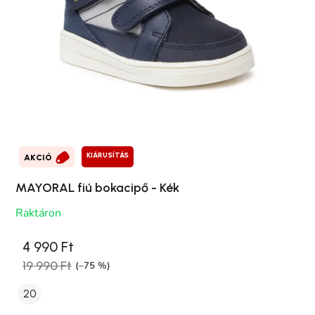
KIÁRUSÍTÁS
AKCIÓ
MAYORAL fiú bokacipő - Kék
Raktáron
4 990 Ft
19 990 Ft
(–75 %)
20