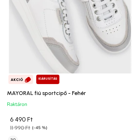
KIÁRUSÍTÁS
AKCIÓ
MAYORAL fiú sportcipő - Fehér
Raktáron
6 490 Ft
11 990 Ft
(–45 %)