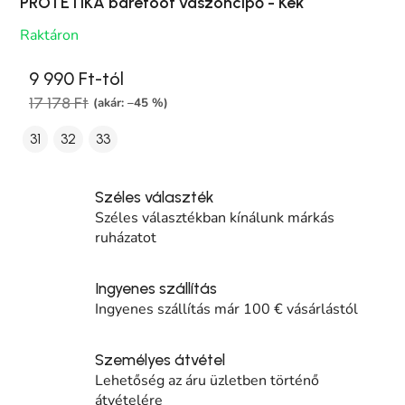
PROTETIKA barefoot vászoncipő - Kék
Raktáron
9 990 Ft-tól
17 178 Ft
(akár: –45 %)
31
32
33
Széles választék
Széles választékban kínálunk márkás
ruházatot
Ingyenes szállítás
Ingyenes szállítás már 100 € vásárlástól
Személyes átvétel
Lehetőség az áru üzletben történő
átvételére