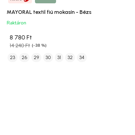
MAYORAL textil fiú mokasín - Bézs
Raktáron
8 780 Ft
14 240 Ft
(–38 %)
23
26
29
30
31
32
34