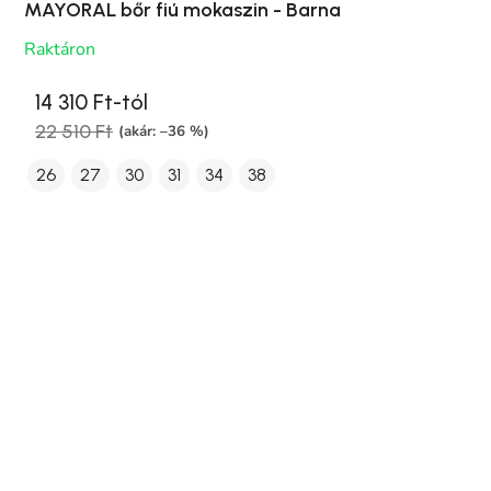
MAYORAL bőr fiú mokaszin - Barna
Raktáron
14 310 Ft-tól
22 510 Ft
(akár: –36 %)
26
27
30
31
34
38