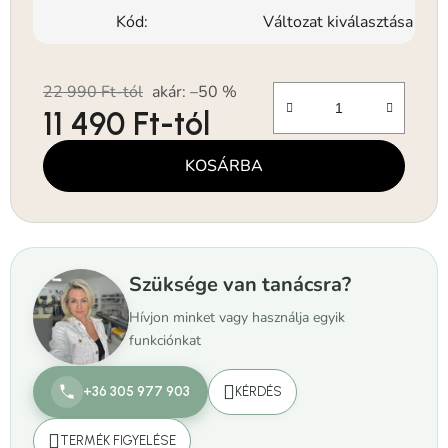
Kód:
Változat kiválasztása
22 990 Ft-tól
akár: –50 %
11 490 Ft
-tól
Egységár:
KOSÁRBA
Szüksége van tanácsra?
Hívjon minket vagy használja egyik
funkciónkat
+36 305 977 903
KÉRDÉS
TERMÉK FIGYELÉSE