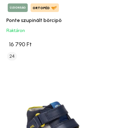
ÚJDONSÁG
ORTOPÉD
Ponte szupinált börcipö
Raktáron
16 790 Ft
24