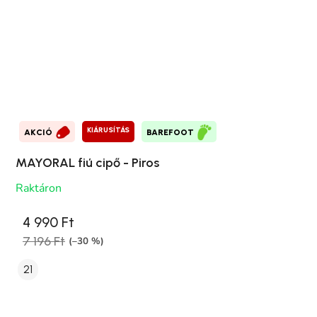
KIÁRUSÍTÁS
AKCIÓ
BAREFOOT
MAYORAL fiú cipő - Piros
Raktáron
4 990 Ft
7 196 Ft
(–30 %)
21