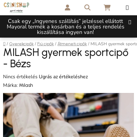
Ugrás a fő tartalomhoz
Keresés
KOSÁR
Csak egy „Ingyenes szállítás” jelzéssel ellátott
Mayoral termék a kosárban és a teljes rendelés
kiszállítása ingyen van!
Kezdőlap
/
/
/
/
MILASH gyermek sportc
Gyerekcipők
Fiú cipők
Átmeneti cipők
MILASH gyermek sportcipő
- Bézs
A termék átlagos értékelése 5-ből 0,0 csillag.
Nincs értékelés
Ugrás az értékeléshez
Márka:
Milash