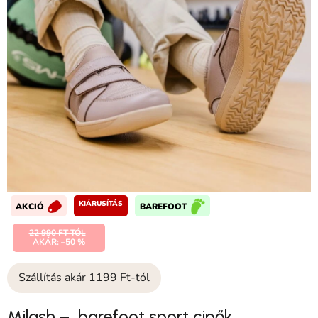
KIÁRUSÍTÁS
AKCIÓ
BAREFOOT
22 990 FT-TÓL
AKÁR: –50 %
Szállítás akár 1199 Ft-tól
Milash – barefoot sport cipők