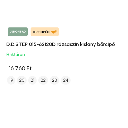
ÚJDONSÁG
ORTOPÉD
D.D.STEP 015-62120D rózsaszín kislány bőrcipő
Raktáron
16 760 Ft
19
20
21
22
23
24