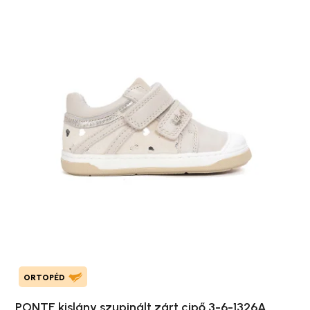
ORTOPÉD
PONTE kislány szupinált zárt cipő 3-6-1326A