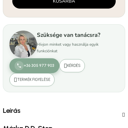
KOSÁRBA
Szüksége van tanácsra?
Hívjon minket vagy használja egyik
funkciónkat
+36 305 977 903
KÉRDÉS
TERMÉK FIGYELÉSE
Leírás