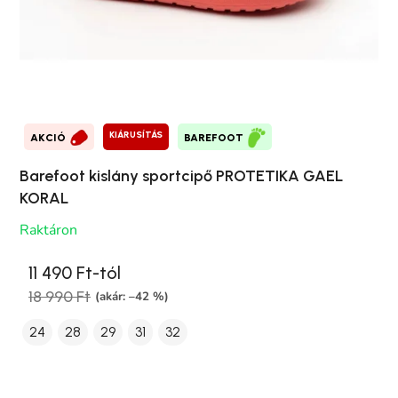
KIÁRUSÍTÁS
AKCIÓ
BAREFOOT
Barefoot kislány sportcipő PROTETIKA GAEL
KORAL
Raktáron
11 490 Ft-tól
18 990 Ft
(akár: –42 %)
24
28
29
31
32