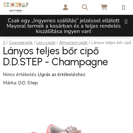
Ugrás a fő tartalomhoz
Keresés
KOSÁR
Csak egy „Ingyenes szállítás” jelzéssel ellátott
Mayoral termék a kosárban és a teljes rendelés
kiszállítása ingyen van!
Kezdőlap
/
/
/
/
Lányos teljes bőr cip
Gyerekcipők
Lány cipők
Átmeneti cipők
Lányos teljes bőr cipő
D.D.STEP - Champagne
A termék átlagos értékelése 5-ből 0,0 csillag.
Nincs értékelés
Ugrás az értékeléshez
Márka:
D.D. Step