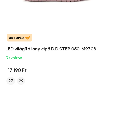
ORTOPÉD
LED világító lány cipő D.D.STEP 050-61970B
Raktáron
17 190 Ft
27
29