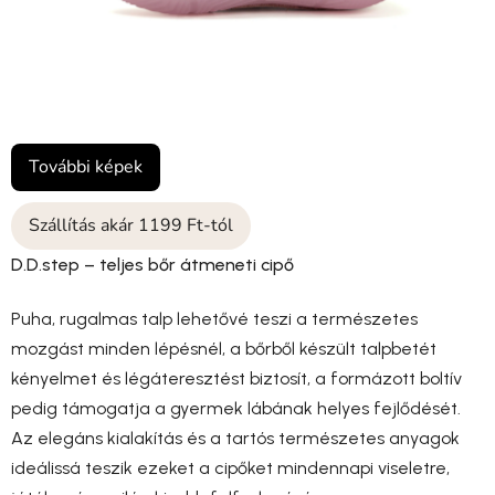
További képek
Szállítás akár 1199 Ft-tól
D.D.step – teljes bőr átmeneti cipő
Puha, rugalmas talp lehetővé teszi a természetes
mozgást minden lépésnél, a bőrből készült talpbetét
kényelmet és légáteresztést biztosít, a formázott boltív
pedig támogatja a gyermek lábának helyes fejlődését.
Az elegáns kialakítás és a tartós természetes anyagok
ideálissá teszik ezeket a cipőket mindennapi viseletre,