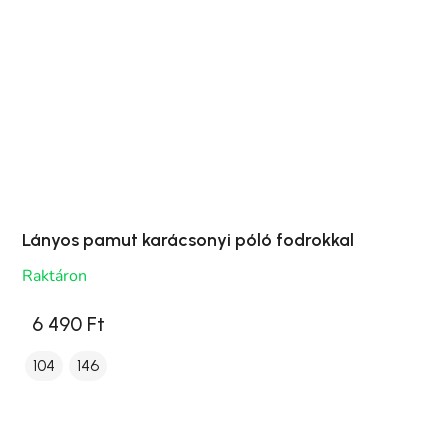
Lányos pamut karácsonyi póló fodrokkal
Raktáron
6 490 Ft
104
146