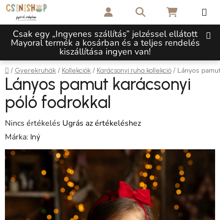
Ugrás a fő tartalomhoz
Keresés
KOSÁR
Csak egy „Ingyenes szállítás” jelzéssel ellátott
Mayoral termék a kosárban és a teljes rendelés
kiszállítása ingyen van!
Kezdőlap
/
/
/
/
Lányos pamut 
Gyerekruhák
Kollekciók
Karácsonyi ruha kollekció
Lányos pamut karácsonyi
póló fodrokkal
A termék átlagos értékelése 5-ből 0,0 csillag.
Nincs értékelés
Ugrás az értékeléshez
Márka:
Iný