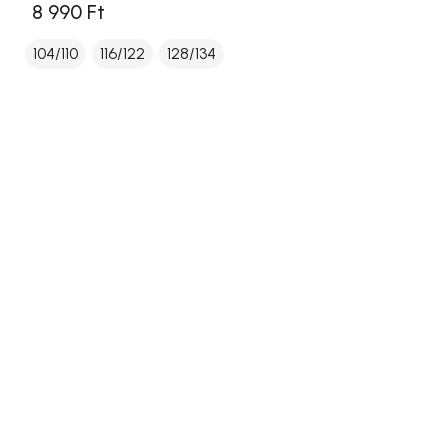
8 990 Ft
104/110
116/122
128/134