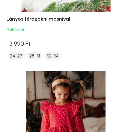
Lányos térdzokni masnival
Raktáron
3 990 Ft
24-27
28-31
32-34