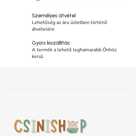
Személyes átvétel
Lehetőség az áru üzletben történő
átvételére
Gyors kiszállítás
A termék a lehető leghamarabb Önhöz
kerül.
Lábléc