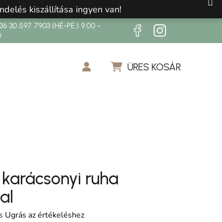
ndelés kiszállítása ingyen van!
6 30 597 7903 (HÉ-PÉ:) 9:00 -
0
ÜRES KOSÁR
KOSÁR
 karácsonyi ruha
al
os értékelése 5-ből 0,0 csillag.
s
Ugrás az értékeléshez