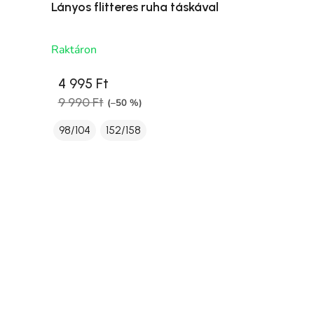
Lányos flitteres ruha táskával
Raktáron
4 995 Ft
9 990 Ft
(–50 %)
98/104
152/158