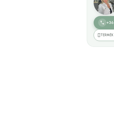
+36
TERMÉK 