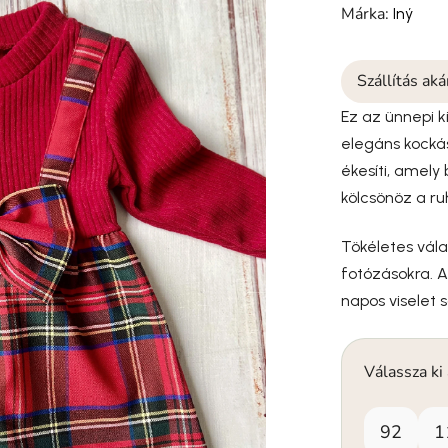
Márka:
Iný
Szállítás ak
Ez az ünnepi k
elegáns kockás
ékesíti, amely
kölcsönöz a r
Tökéletes vál
fotózásokra. 
napos viselet 
Válassza ki
92
1