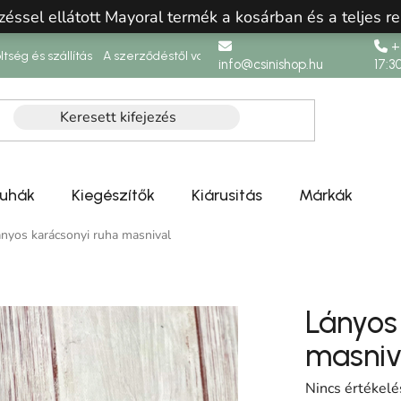
zéssel ellátott Mayoral termék a kosárban és a teljes re
+3
ltség és szállítás
A szerződéstől való elállás
info@csinishop.hu
17:3
ruhák
Kiegészítők
Kiárusitás
Márkák
nyos karácsonyi ruha masnival
Lányos
masniv
A termék átlag
Nincs értékelé