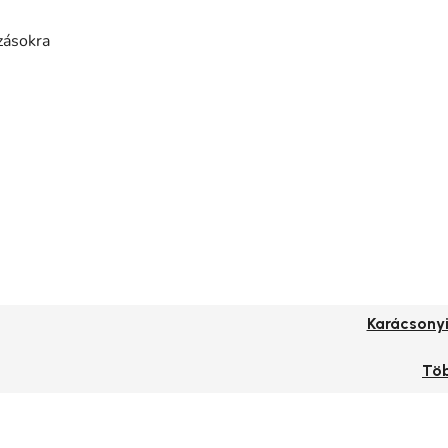
zásokra
Karácsonyi
Tö