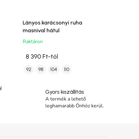
Lányos karácsonyi ruha
masnival hátul
Raktáron
8 390 Ft-tól
92
98
104
110
l
Gyors kiszállítás
A termék a lehető
leghamarabb Önhöz kerül.