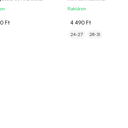
ron
Raktáron
0 Ft
4 490 Ft
24-27
28-31