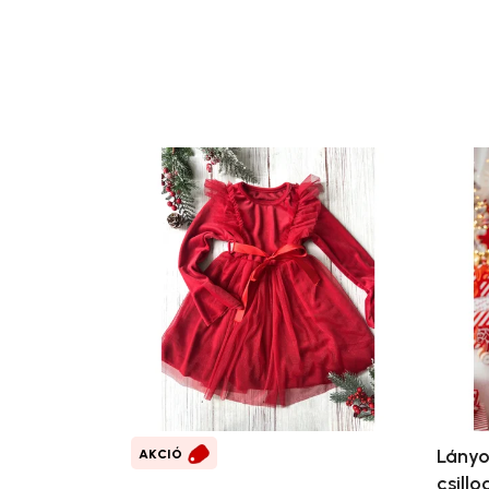
Lányo
AKCIÓ
csillo