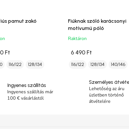
 fiús pamut zakó
Fiúknak szóló karácsonyi
motívumú póló
ron
Raktáron
0 Ft
6 490 Ft
10
116/122
128/134
116/122
128/134
140/146
Személyes átvéte
Ingyenes szállítás
Lehetőség az áru
Ingyenes szállítás már
üzletben történő
100 € vásárlástól
átvételére