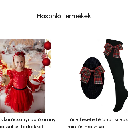
Hasonló termékek
s karácsonyi póló arany
Lány fekete térdharisnyák
gással és fodrokkal
mintás masnival