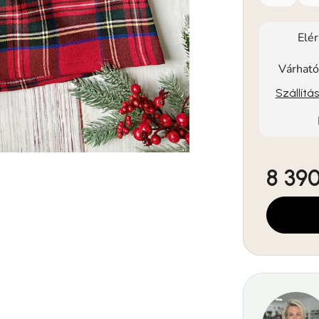
Elé
Várható
Szállítá
8 390
Egységár: