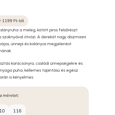
ár 1199 Ft-tól
islányruha a meleg, kötött piros felsőrészt
 szoknyával ötvözi. A derekát nagy díszmasni
 bájos, ünnepi és kislányos megjelenést
uhának.
asztás karácsonyra, családi ünnepségekre és
Anyaga puha, kellemes tapintású és egész
során is kényelmes.
 a méretet:
10
116