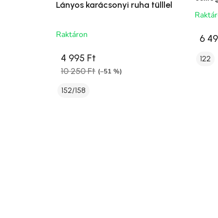
Lányos karácsonyi ruha tülllel
Raktá
Raktáron
6 49
4 995 Ft
122
10 250 Ft
(–51 %)
152/158