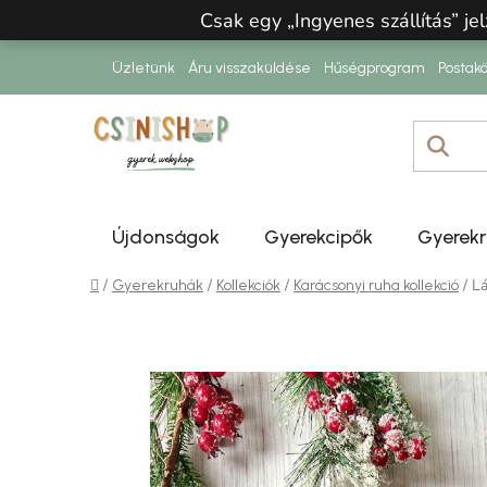
Ugrás a fő tartalomhoz
Csak egy „Ingyenes szállítás” jel
Üzletünk
Áru visszaküldése
Hűségprogram
Postakö
Újdonságok
Gyerekcipők
Gyerek
Kezdőlap
/
/
/
/
Lá
Gyerekruhák
Kollekciók
Karácsonyi ruha kollekció