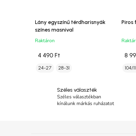
Lány egyszínű térdharisnyák
Piros
színes masnival
Raktáron
Raktá
4 490 Ft
8 99
24-27
28-31
104/1
Széles választék
Széles választékban
kínálunk márkás ruházatot
Lábléc