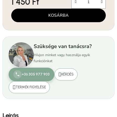
1 450 Ft
Egységár:
KOSÁRBA
Szüksége van tanácsra?
Hívjon minket vagy használja egyik
funkciónkat
+36 305 977 903
KÉRDÉS
TERMÉK FIGYELÉSE
Leírás