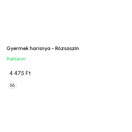
Gyermek harisnya - Rózsaszín
Raktáron
4 475 Ft
116