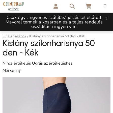
Ugrás a fő tartalomhoz
Keresés
KOSÁR
Csak egy „Ingyenes szállítás” jelzéssel ellátott
Mayoral termék a kosárban és a teljes rendelés
kiszállítása ingyen van!
Kezdőlap
/
/
Kislány szilonharisnya 50 den - Kék
Kiegészítők
Kislány szilonharisnya 50
den - Kék
A termék átlagos értékelése 5-ből 0,0 csillag.
Nincs értékelés
Ugrás az értékeléshez
Márka:
Iný