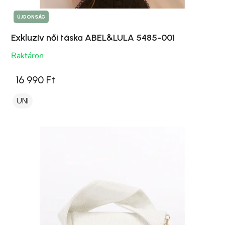
ÚJDONSÁG
Exkluzív női táska ABEL&LULA 5485-001
Raktáron
16 990 Ft
UNI