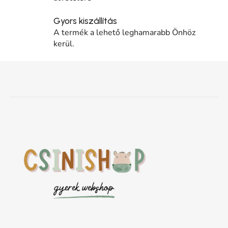
Gyors kiszállítás
A termék a lehető leghamarabb Önhöz
kerül.
Lábléc