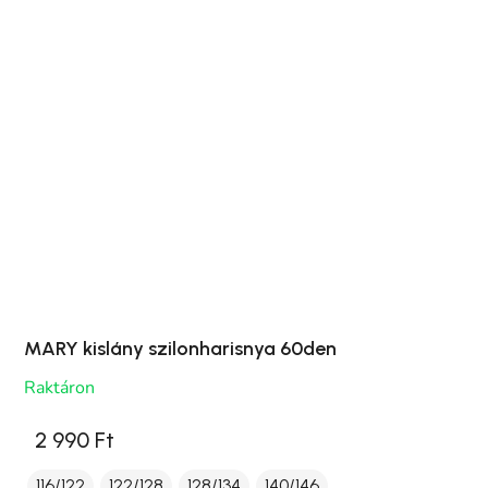
MARY kislány szilonharisnya 60den
Raktáron
2 990 Ft
116/122
122/128
128/134
140/146