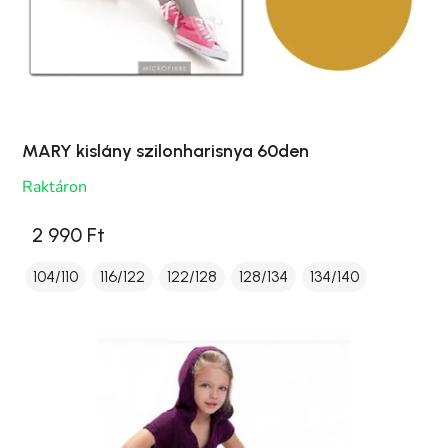
MARY kislány szilonharisnya 60den
Raktáron
2 990 Ft
104/110
116/122
122/128
128/134
134/140