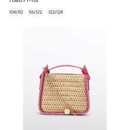
104/110
116/122
122/128