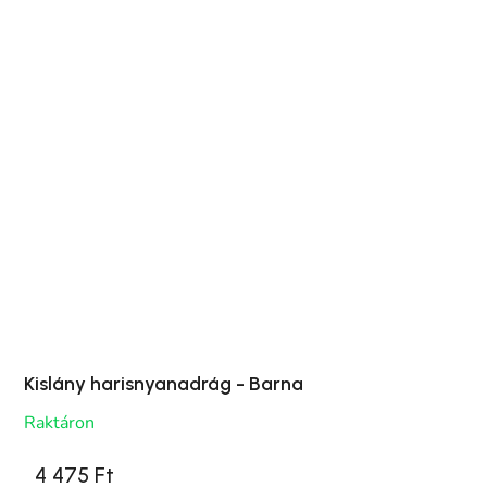
Kislány harisnyanadrág - Barna
Raktáron
4 475 Ft