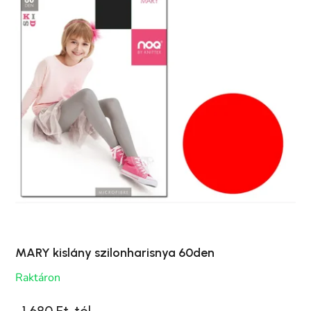
MARY kislány szilonharisnya 60den
Raktáron
1 680 Ft-tól