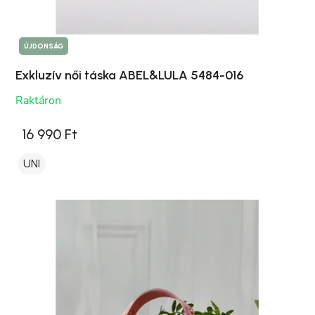
ÚJDONSÁG
Exkluzív női táska ABEL&LULA 5484-016
Raktáron
16 990 Ft
UNI