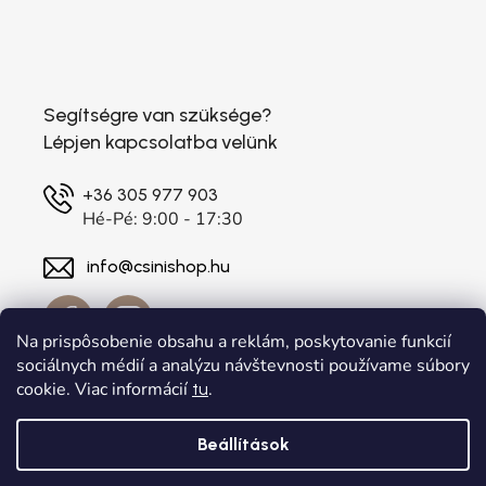
Segítségre van szüksége?
Lépjen kapcsolatba velünk
+36 305 977 903
Hé-Pé: 9:00 - 17:30
info@csinishop.hu
Na prispôsobenie obsahu a reklám, poskytovanie funkcií
sociálnych médií a analýzu návštevnosti používame súbory
cookie. Viac informácií
.
tu
Beállítások