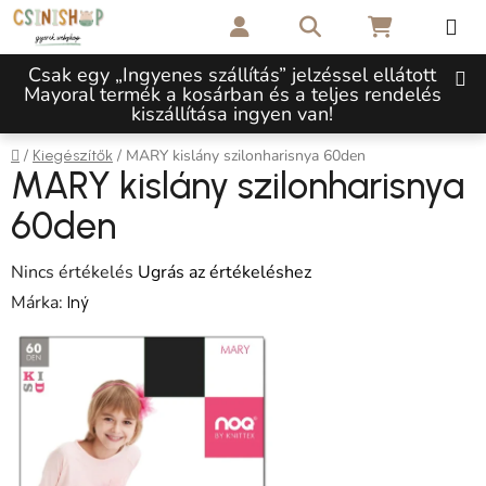
Ugrás a fő tartalomhoz
Keresés
KOSÁR
Csak egy „Ingyenes szállítás” jelzéssel ellátott
Mayoral termék a kosárban és a teljes rendelés
kiszállítása ingyen van!
Kezdőlap
/
/
MARY kislány szilonharisnya 60den
Kiegészítők
MARY kislány szilonharisnya
60den
A termék átlagos értékelése 5-ből 0,0 csillag.
Nincs értékelés
Ugrás az értékeléshez
Márka:
Iný