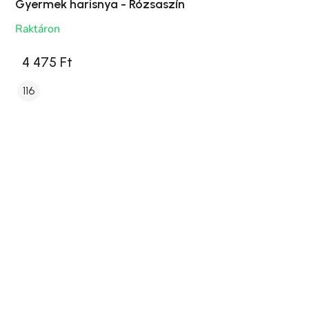
Gyermek harisnya - Rózsaszín
Raktáron
4 475 Ft
116