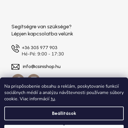
Segítségre van szüksége?
Lépjen kapcsolatba velünk
+36 305 977 903
Hé-Pé: 9:00 - 17:30
info@csinishop.hu
Na prispôsobenie obsahu a reklám, poskytovanie funkcií
sociálnych médií a analýzu návštevnosti používame súbory
cookie. Viac informácií
.
tu
Beállítások
Shoptet készítette
a
Adatelier