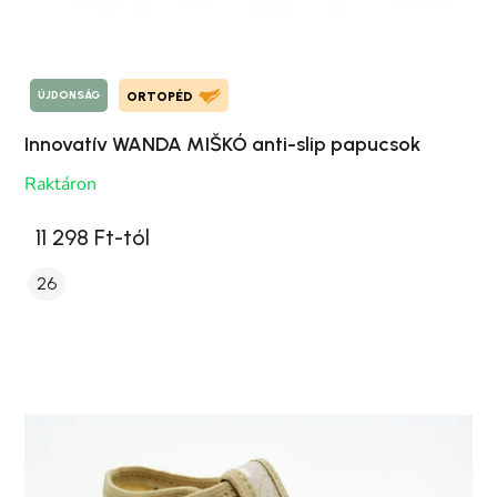
ÚJDONSÁG
ORTOPÉD
Innovatív WANDA MIŠKÓ anti-slip papucsok
Raktáron
11 298 Ft-tól
26