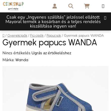
Ugrás a fő tartalomhoz
Keresés
KOSÁR
Csak egy „Ingyenes szállítás” jelzéssel ellátott
Mayoral termék a kosárban és a teljes rendelés
kiszállítása ingyen van!
Kezdőlap
/
/
/
/
Gyermek papucs WANDA
Gyerekcipők
Fiú cipők
Papucsok
Gyermek papucs WANDA
A termék átlagos értékelése 5-ből 0,0 csillag.
Nincs értékelés
Ugrás az értékeléshez
Márka:
Wanda