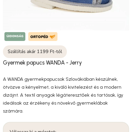
ÚJDONSÁG
ORTOPÉD
Szállítás akár 1199 Ft-tól
Gyermek papucs WANDA - Jerry
A WANDA gyermekpapucsok Szlovákiában készülnek,
ötvözve a kényelmet, a kiváló kivitelezést és a modern
dizájnt. A textil anyagok légáteresztőek és tartósak, így
ideálisak az érzékeny és növekvő gyermeklábak
számára.
Válassza ki a méretet: