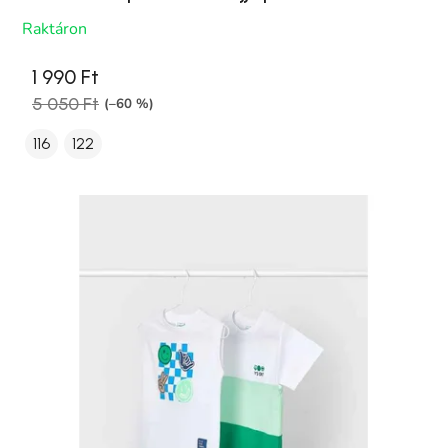
Raktáron
1 990 Ft
5 050 Ft
(–60 %)
116
122