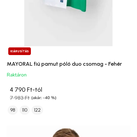
KIÁRUSÍTÁS
MAYORAL fiú pamut póló duo csomag - Fehér
Raktáron
4 790 Ft-tól
7 983 Ft
(akár: –40 %)
98
110
122