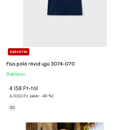
KIÁRUSÍTÁS
Fiús póló rövid ujjú 3074-070
Raktáron
4 158 Ft-tól
6 930 Ft
(akár: –40 %)
110