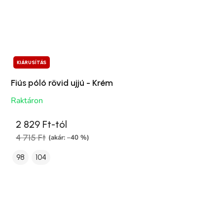
KIÁRUSÍTÁS
Fiús póló rövid ujjú - Krém
Raktáron
2 829 Ft-tól
4 715 Ft
(akár: –40 %)
98
104