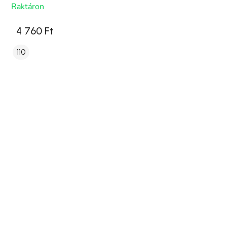
Raktáron
4 760 Ft
110