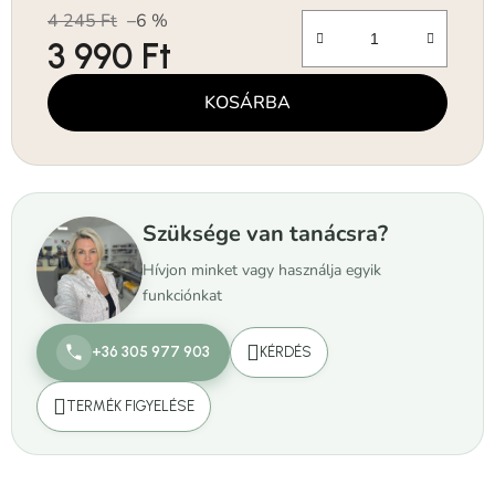
4 245 Ft
–6 %
3 990 Ft
Egységár:
KOSÁRBA
Szüksége van tanácsra?
Hívjon minket vagy használja egyik
funkciónkat
+36 305 977 903
KÉRDÉS
TERMÉK FIGYELÉSE