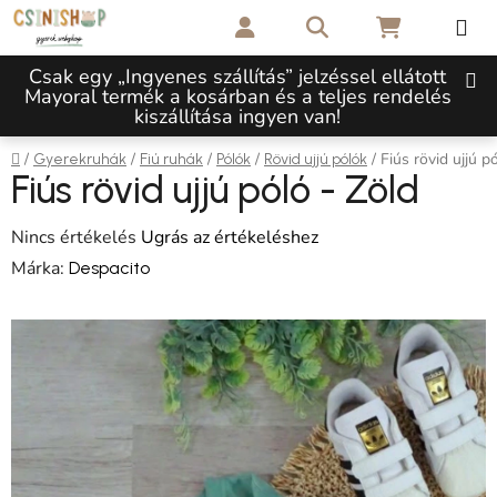
Ugrás a fő tartalomhoz
Keresés
KOSÁR
Csak egy „Ingyenes szállítás” jelzéssel ellátott
Mayoral termék a kosárban és a teljes rendelés
kiszállítása ingyen van!
Kezdőlap
/
/
/
/
/
Fiús rövid ujjú p
Gyerekruhák
Fiú ruhák
Pólók
Rövid ujjú pólók
Fiús rövid ujjú póló - Zöld
A termék átlagos értékelése 5-ből 0,0 csillag.
Nincs értékelés
Ugrás az értékeléshez
Márka:
Despacito