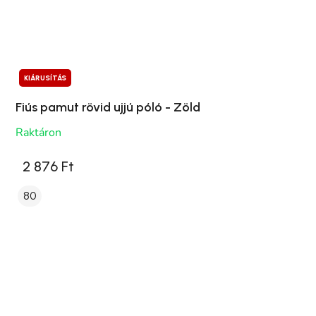
KIÁRUSÍTÁS
Fiús pamut rövid ujjú póló - Zöld
Raktáron
2 876 Ft
80