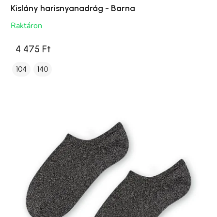
Kislány harisnyanadrág - Barna
Raktáron
4 475 Ft
104
140