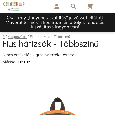
Ugrás a fő tartalomhoz
Keresés
KOSÁR
Csak egy „Ingyenes szállítás” jelzéssel ellátott
Mayoral termék a kosárban és a teljes rendelés
kiszállítása ingyen van!
Kezdőlap
/
/
Fiús hátizsák - Többszínű
Kiegészítők
Fiús hátizsák - Többszínű
A termék átlagos értékelése 5-ből 0,0 csillag.
Nincs értékelés
Ugrás az értékeléshez
Márka:
TucTuc