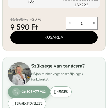
Kód:
152223
11 990 Ft
–20 %
9 590 Ft
Egységár:
KOSÁRBA
Szüksége van tanácsra?
Hívjon minket vagy használja egyik
funkciónkat
+36 305 977 903
KÉRDÉS
TERMÉK FIGYELÉSE