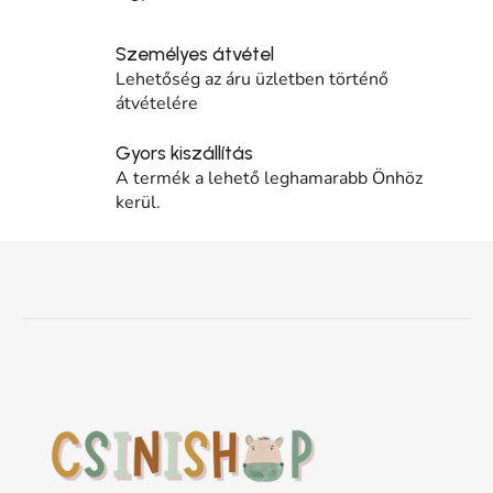
Személyes átvétel
Lehetőség az áru üzletben történő
átvételére
Gyors kiszállítás
A termék a lehető leghamarabb Önhöz
kerül.
Lábléc