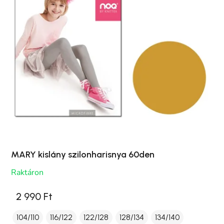
MARY kislány szilonharisnya 60den
Raktáron
2 990 Ft
104/110
116/122
122/128
128/134
134/140