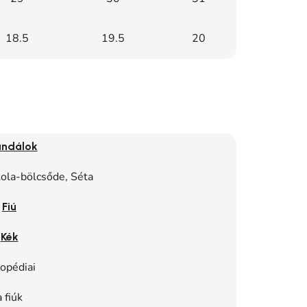
18.5
19.5
20
ndálok
kola-bölcsőde, Séta
Fiú
Kék
opédiai
a fiúk