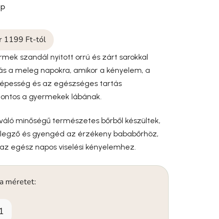
ep
ár 1199 Ft-tól
mek szandál nyitott orrú és zárt sarokkal
tás a meleg napokra, amikor a kényelem, a
képesség és az egészséges tartás
fontos a gyermekek lábának.
váló minőségű természetes bőrből készültek,
élegző és gyengéd az érzékeny bababőrhöz,
 az egész napos viselési kényelemhez.
 a méretet:
1