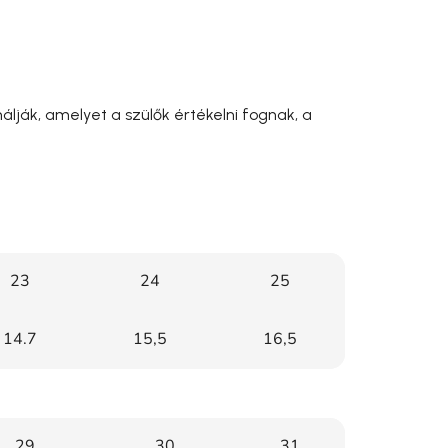
nálják, amelyet a szülők értékelni fognak, a
23
24
25
14.7
15,5
16,5
29
30
31