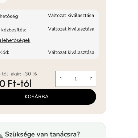
Változat kiválasztása
rhetőség
Változat kiválasztása
 kézbesítés:
si lehetőségek
Kód:
Változat kiválasztása
-tól
akár: –30 %
0 Ft
-tól
KOSÁRBA
Szüksége van tanácsra?