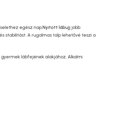
iselethez egész nap.
Nyitott lábujj
jobb
 stabilitást. A rugalmas talp lehetővé teszi a
a gyermek lábfejének alakjához. Alkalmi