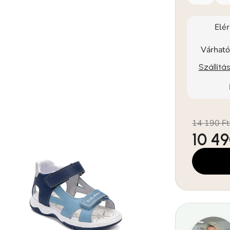
Elé
Várható
Szállítá
14 190 Ft
10 49
Egységár: