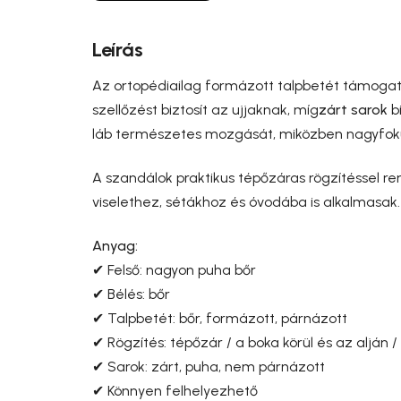
Leírás
Az ortopédiailag formázott talpbetét támogatj
szellőzést biztosít az ujjaknak, míg
zárt sarok
bi
láb természetes mozgását, miközben nagyfokú 
A szandálok praktikus tépőzáras rögzítéssel r
viselethez, sétákhoz és óvodába is alkalmasak.
Anyag:
✔ Felső: nagyon puha bőr
✔ Bélés: bőr
✔ Talpbetét: bőr, formázott, párnázott
✔ Rögzítés: tépőzár / a boka körül és az alján /
✔ Sarok: zárt, puha, nem párnázott
✔ Könnyen felhelyezhető