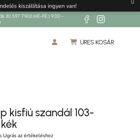
ndelés kiszállítása ingyen van!
6 30 597 7903 (HÉ-PÉ:) 9:00 -
0
ÜRES KOSÁR
KOSÁR
p kisfiú szandál 103-
 kék
os értékelése 5-ből 0,0 csillag.
s
Ugrás az értékeléshez