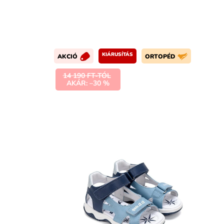
KIÁRUSÍTÁS
AKCIÓ
ORTOPÉD
14 190 FT-TÓL
AKÁR: –30 %