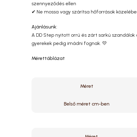
szennyeződés ellen
✔ Ne mossa vagy szárítsa hőforrások közeléb
Ajánlásunk:
A DD Step nyitott orrú és zárt sarkú szandálok 
gyerekek pedig imádni fognak. 💛
Mérettáblázat
Méret
Belső méret cm-ben
Méret