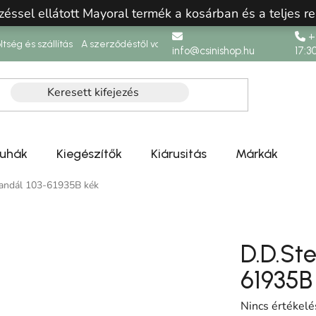
zéssel ellátott Mayoral termék a kosárban és a teljes re
+3
ltség és szállítás
A szerződéstől való elállás
info@csinishop.hu
17:3
ruhák
Kiegészítők
Kiárusitás
Márkák
szandál 103-61935B kék
D.D.Ste
61935B
A termék átlag
Nincs értékelé