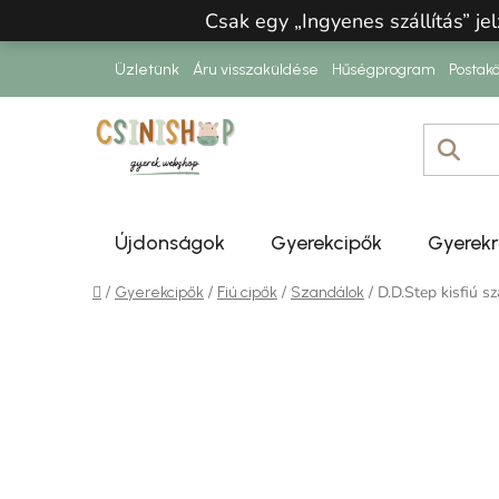
Ugrás a fő tartalomhoz
Csak egy „Ingyenes szállítás” jel
Üzletünk
Áru visszaküldése
Hűségprogram
Postakö
Újdonságok
Gyerekcipők
Gyerek
Kezdőlap
/
/
/
/
D.D.Step kisfiú 
Gyerekcipők
Fiú cipők
Szandálok