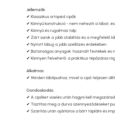
Jellemzők:
✔ Klasszikus ortopéd cipők
✔ Könnyű konstrukció - nem nehezíti a lábat, és
✔ Könnyű és rugalmas talp
✔ Zárt sarok a jobb stabilitás és a megfelelő 
✔ Nyitott lábujj a jobb szellőzés érdekében
✔ Biztonságos anyagok: használt festékek és 
✔ Könnyen felvehető: a praktikus tépőzáras rög
Alkalmas:
✔ Minden lábtípushoz, mivel a cipő teljesen állí
Gondoskodás:
✔ A cipőket viselés után hagyni kell megszárad
✔ Tisztítsa meg a durva szennyeződéseket puh
✔ Szárítás után ajánlatos a bőrt táplálni és im