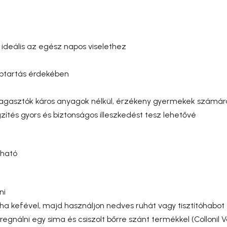
 ideális az egész napos viselethez
lábtartás érdekében
ragasztók káros anyagok nélkül, érzékeny gyermekek számára
zítés gyors és biztonságos illeszkedést tesz lehetővé
tható
ni
a kefével, majd használjon nedves ruhát vagy tisztítóhabot
pregnálni egy sima és csiszolt bőrre szánt termékkel (Collonil