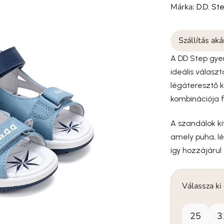
Márka:
D.D. St
Szállítás ak
A DD Step gyer
ideális válasz
légáteresztő 
kombinációja 
A szandálok ki
amely puha, l
így hozzájárul
Válassza ki
25
3