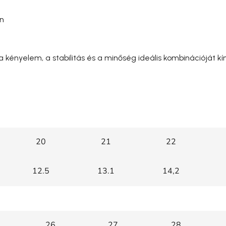
en
a kényelem, a stabilitás és a minőség ideális kombinációját kí
20
21
22
12.5
13.1
14,2
26
27
28