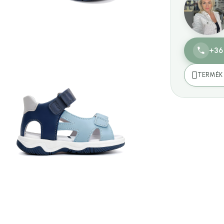
+36
TERMÉK 