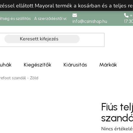
zéssel ellátott Mayoral termék a kosárban és a teljes re
+3
ltség és szállítás
A szerződéstől való elállás
info@csinishop.hu
17:3
ruhák
Kiegészítők
Kiárusitás
Márkák
arefoot szandál - Zöld
Fiús te
szandá
A termék átlag
Nincs értékelé