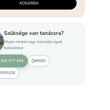
KOSÁRBA
Szüksége van tanácsra?
Hívjon minket vagy használja egyik
funkciónkat
 305 977 903
KÉRDÉS
FIGYELÉSE