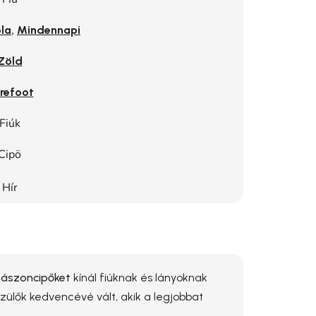
,
la
Mindennapi
Zöld
refoot
Fiúk
Cipö
Hír
 vászoncipőket
kínál fiúknak és lányoknak
zülők kedvencévé vált, akik a legjobbat