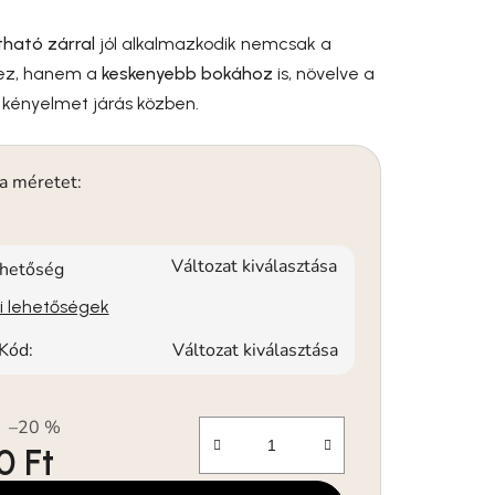
ítható zárral
jól alkalmazkodik nemcsak a
hez, hanem a
keskenyebb bokához
is, növelve a
 a kényelmet járás közben.
 a méretet:
Változat kiválasztása
rhetőség
si lehetőségek
Kód:
Változat kiválasztása
–20 %
0 Ft