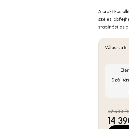
A praktikus
áll
széles lábfej
stabilitást és
Válassza ki
Elé
Szállítá
17 990 Ft
14 39