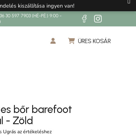
ndelés kiszállítása ingyen van!
6 30 597 7903 (HÉ-PÉ:) 9:00 -
0
ÜRES KOSÁR
KOSÁR
ljes bőr barefoot
l - Zöld
os értékelése 5-ből 0,0 csillag.
s
Ugrás az értékeléshez