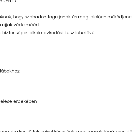
a körül /
ujjaknak, hogy szabadon táguljanak és megfelelően működjene
a ujjak védelméért
és biztonságos alkalmazkodást tesz lehetővé
 lábakhoz
velése érdekében
k számára készültek, mivel könnyűek, rugalmasak, légáteres