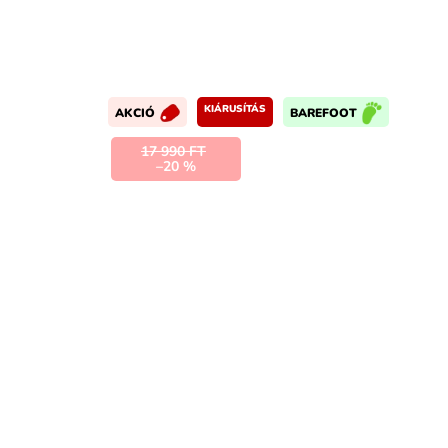
KIÁRUSÍTÁS
AKCIÓ
BAREFOOT
17 990 FT
–20 %