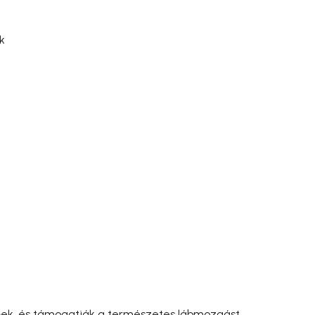
k
ztőek, és támogatják a természetes lábmozgást