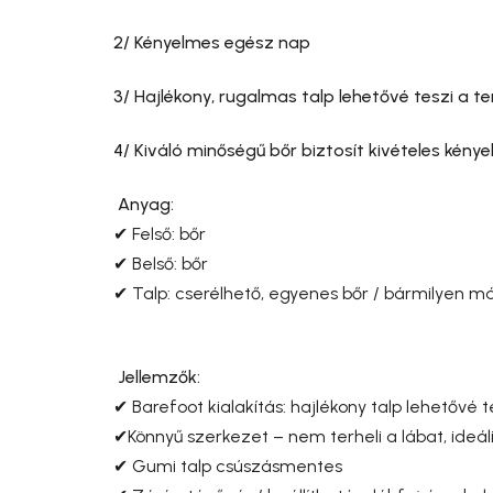
2/ Kényelmes egész nap
3/ Hajlékony, rugalmas talp lehetővé teszi a 
4/ Kiváló minőségű bőr biztosít kivételes kén
Anyag:
✔ Felső: bőr
✔ Belső: bőr
✔ Talp: cserélhető, egyenes bőr / bármilyen má
Jellemzők:
✔ Barefoot kialakítás: hajlékony talp lehetővé
✔
Könnyű szerkezet – nem terheli a lábat, ide
✔ Gumi talp csúszásmentes