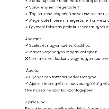
✔ Zárás: tépőzár / beállítható a lábfej és a bok
✔ Sarok: enyhén megerősített
✔ Tág orr-rész: elegendő helyet biztosít az 
✔ Megerősített perem, megerősített orr-rész 
✔ Egyszerű felhúzás: praktikus tépőzár gyors 
Alkalmas:
✔ Széles és nagyon széles lábakhoz
✔ Magas vagy nagyon magas lábfejhez
❌ Nem alkalmas keskeny vagy nagyon keskeny
Ápolás:
✔ Gyengéden tisztítani nedves ronggyal
✔ Ajánlott impregnálni a nedvességállóság nö
❗ Ne mossa, ne szárítsa szárítógépben
Ajánlásunk:
Ezek a barefoot cipők széles lábfejű gyereke