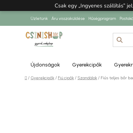
Ugrás a fő tartalomhoz
Csak egy „Ingyenes szállítás” jel
Üzletünk
Áru visszaküldése
Hűségprogram
Postakö
Újdonságok
Gyerekcipők
Gyerek
Kezdőlap
/
/
/
/
Fiús teljes bőr b
Gyerekcipők
Fiú cipők
Szandálok