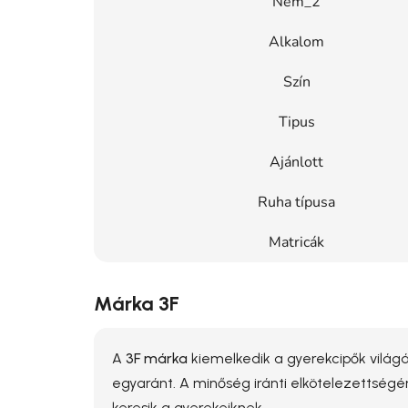
Nem_2
Alkalom
Szín
Tipus
Ajánlott
Ruha típusa
Matricák
Márka 3F
A
3F márka
kiemelkedik a gyerekcipők világá
egyaránt. A minőség iránti elkötelezettségé
keresik a gyerekeiknek.