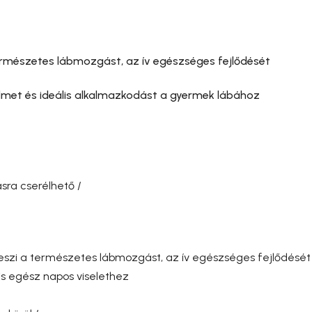
természetes lábmozgást, az ív egészséges fejlődését
yelmet és ideális alkalmazkodást a gyermek lábához
sra cserélhető /
 teszi a természetes lábmozgást, az ív egészséges fejlődését
ális egész napos viselethez