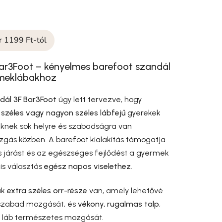
ár 1199 Ft-tól
ar3Foot – kényelmes barefoot szandál
rmeklábakhoz
dál 3F Bar3Foot
úgy lett tervezve, hogy
a
széles vagy nagyon széles lábfejű
gyerekek
iknek sok helyre és szabadságra van
gás közben. A barefoot kialakítás támogatja
 járást és az egészséges fejlődést a gyermek
lis választás
egész napos viselethez
.
ak
extra széles orr-része
van, amely lehetővé
k szabad mozgását, és
vékony, rugalmas talp
,
a láb természetes mozgását.