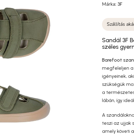
Márka:
3F
Szállítás ak
Sandál 3F B
széles gye
Barefoot szan
megfeleljen 
igényeinek, ak
szükségük moz
a természetes
lábán, így ideá
A szandálokn
teszi az ujja
amely követi 