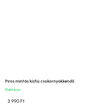
Piros mintás kisfiú csokornyakkendő
Raktáron
3 990 Ft