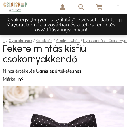
Ugrás a fő tartalomhoz
Keresés
KOSÁR
Csak egy „Ingyenes szállítás” jelzéssel ellátott
Mayoral termék a kosárban és a teljes rendelés
kiszállítása ingyen van!
Kezdőlap
/
/
/
/
Gyerekruhák
Kollekciók
Alkalmi ruhák
Nyakkendők - Csokorny
Fekete mintás kisfiú
csokornyakkendő
A termék átlagos értékelése 5-ből 0,0 csillag.
Nincs értékelés
Ugrás az értékeléshez
Márka:
Iný