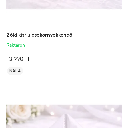
Zöld kisfiú csokornyakkendő
Raktáron
3 990 Ft
NÁLA