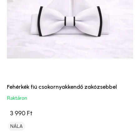
Fehérkék fiú csokornyakkendő zakózsebbel
Raktáron
3 990 Ft
NÁLA