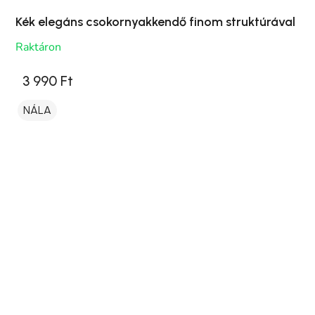
Kék elegáns csokornyakkendő finom struktúrával
Raktáron
3 990 Ft
NÁLA