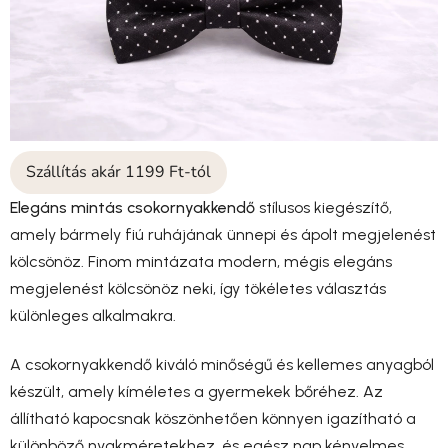
Szállítás akár 1199 Ft-tól
Elegáns mintás csokornyakkendő
stílusos kiegészítő,
amely bármely fiú ruhájának ünnepi és ápolt megjelenést
kölcsönöz. Finom mintázata modern, mégis elegáns
megjelenést kölcsönöz neki, így tökéletes választás
különleges alkalmakra.
A csokornyakkendő kiváló minőségű és kellemes anyagból
készült, amely kíméletes a gyermekek bőréhez. Az
állítható kapocsnak köszönhetően könnyen igazítható a
különböző nyakméretekhez, és egész nap kényelmes