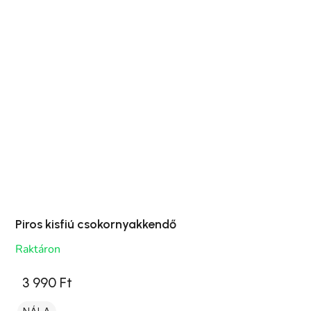
Piros kisfiú csokornyakkendő
Raktáron
3 990 Ft