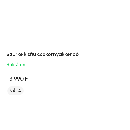
Szürke kisfiú csokornyakkendő
Raktáron
3 990 Ft
NÁLA