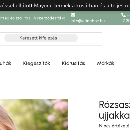
zéssel ellátott Mayoral termék a kosárban és a teljes re
+3
ltség és szállítás
A szerződéstől való elállás
info@csinishop.hu
17:3
ruhák
Kiegészítők
Kiárusitás
Márkák
Rózsasz
ujjakka
A termék átlag
Nincs értékelé