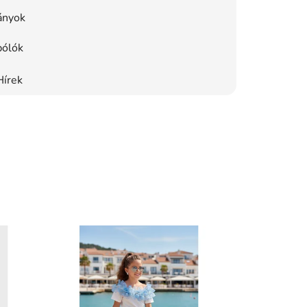
ányok
pólók
Hírek