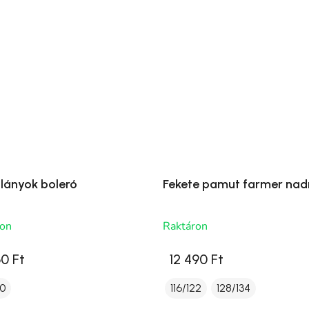
 lányok boleró
Fekete pamut farmer nad
ron
Raktáron
0 Ft
12 490 Ft
10
116/122
128/134