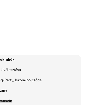
rekruhák
 kiválasztása
g-Party, Iskola-bölcsőde
Lány
zsaszín