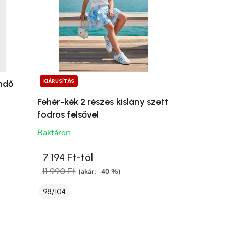
KIÁRUSÍTÁS
ndő
Fehér-kék 2 részes kislány szett
fodros felsővel
Raktáron
7 194 Ft-tól
11 990 Ft
(akár: –40 %)
98/104