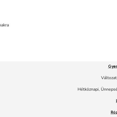
makra
Gye
Változat
Hétköznapi, Ünnepsé
Ró