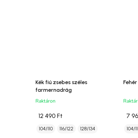
Kék fiú zsebes széles
Fehér
farmernadrág
Raktáron
Raktá
12 490 Ft
7 96
104/110
116/122
128/134
104/1