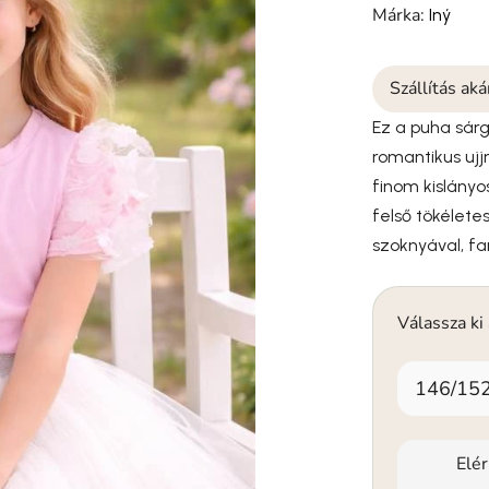
Márka:
Iný
Szállítás ak
Ez a puha sárg
romantikus ujj
finom kislány
felső tökélete
szoknyával, f
Válassza ki
146/15
Elé