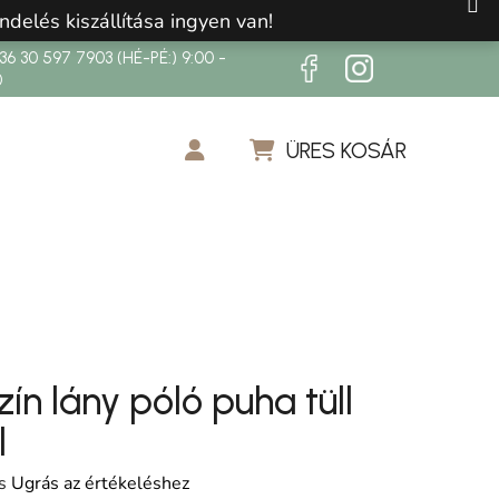
ndelés kiszállítása ingyen van!
6 30 597 7903 (HÉ-PÉ:) 9:00 -
0
ÜRES KOSÁR
KOSÁR
ín lány póló puha tüll
l
os értékelése 5-ből 0,0 csillag.
s
Ugrás az értékeléshez