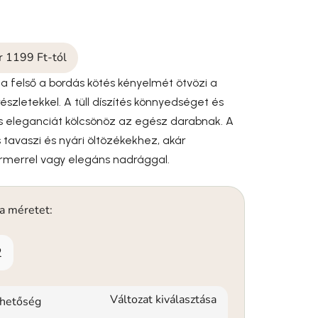
ár 1199 Ft-tól
a felső a bordás kötés kényelmét ötvözi a
részletekkel. A tüll díszítés könnyedséget és
os eleganciát kölcsönöz az egész darabnak. A
s tavaszi és nyári öltözékekhez, akár
armerrel vagy elegáns nadrággal.
 a méretet:
2
Változat kiválasztása
rhetőség