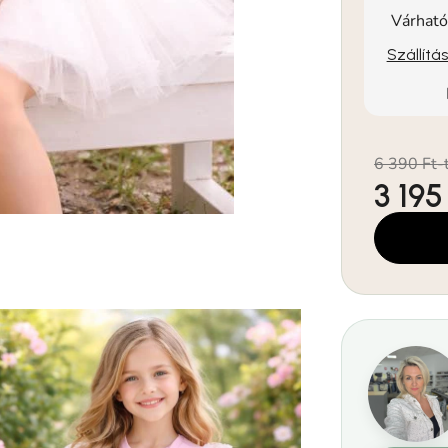
Várható
Szállítá
6 390 Ft-
3 195
Egységár: