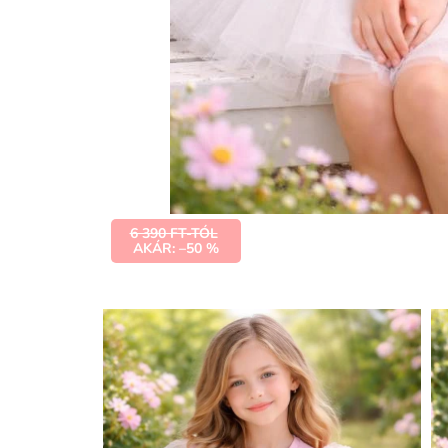
6 390 FT-TÓL
AKÁR: –50 %