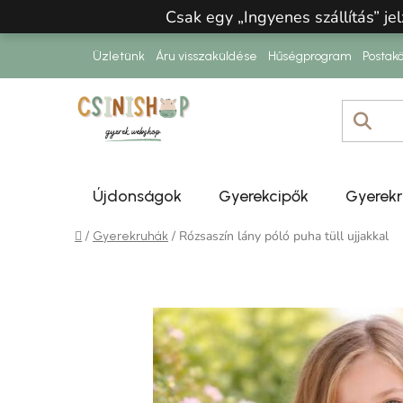
Ugrás a fő tartalomhoz
Csak egy „Ingyenes szállítás” jel
Üzletünk
Áru visszaküldése
Hűségprogram
Postakö
Újdonságok
Gyerekcipők
Gyerek
Kezdőlap
/
/
Rózsaszín lány póló puha tüll ujjakkal
Gyerekruhák