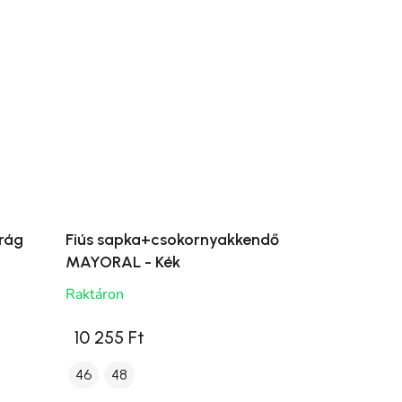
rág
Fiús sapka+csokornyakkendő
MAYORAL - Kék
Raktáron
10 255 Ft
46
48