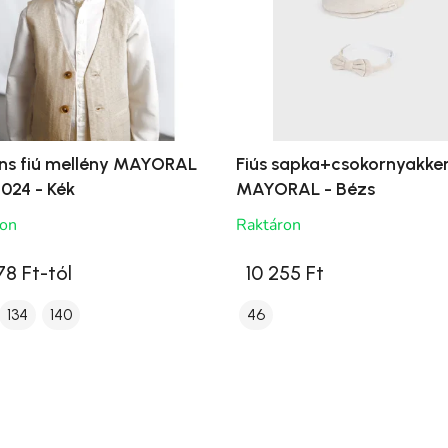
ns fiú mellény MAYORAL
Fiús sapka+csokornyakke
024 - Kék
MAYORAL - Bézs
ron
Raktáron
78 Ft-tól
10 255 Ft
134
140
46