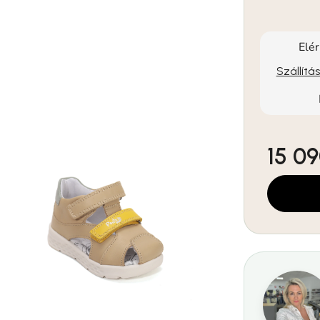
Elé
Szállítá
15 09
Egységár: