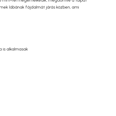
tét 5 mm-rel megemelkedik, megdöntve a talpat
rmek lábának fájdalmát járás közben, ami
 is alkalmasak