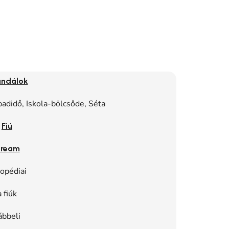
ndálok
adidő, Iskola-bölcsőde, Séta
Fiú
ream
opédiai
a fiúk
ábbeli