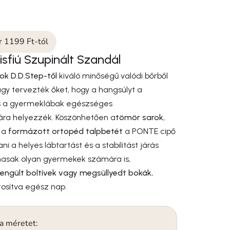
ár 1199 Ft-tól
sfiú Szupinált Szandál
ok D.D.Step-től
kiváló minőségű valódi bőrből
úgy tervezték őket, hogy a hangsúlyt a
s a gyermeklábak egészséges
ra helyezzék. Köszönhetően a
tömör sarok
,
a
formázott ortopéd talpbetét
a PONTE cipő
ni a helyes lábtartást és a stabilitást járás
masak olyan gyermekek számára is,
ngült boltívek vagy megsüllyedt bokák
,
tosítva egész nap.
 a méretet: