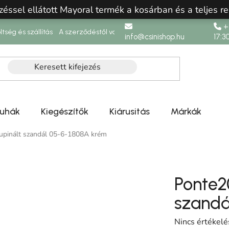
zéssel ellátott Mayoral termék a kosárban és a teljes re
+3
ltség és szállítás
A szerződéstől való elállás
info@csinishop.hu
17:3
ruhák
Kiegészítők
Kiárusitás
Márkák
zupinált szandál 05-6-1808A krém
Ponte20
szandá
A termék átlag
Nincs értékelé