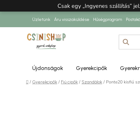
Ugrás a fő tartalomhoz
Csak egy „Ingyenes szállítás” jel
Üzletünk
Áru visszaküldése
Hűségprogram
Postakö
Újdonságok
Gyerekcipők
Gyerek
Kezdőlap
/
/
/
/
Ponte20 kisfiú s
Gyerekcipők
Fiú cipők
Szandálok