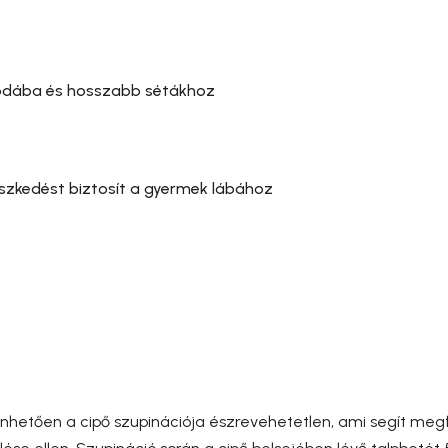
óvodába és hosszabb sétákhoz
lleszkedést biztosít a gyermek lábához
nhetően a cipő szupinációja észrevehetetlen, ami segít megfe