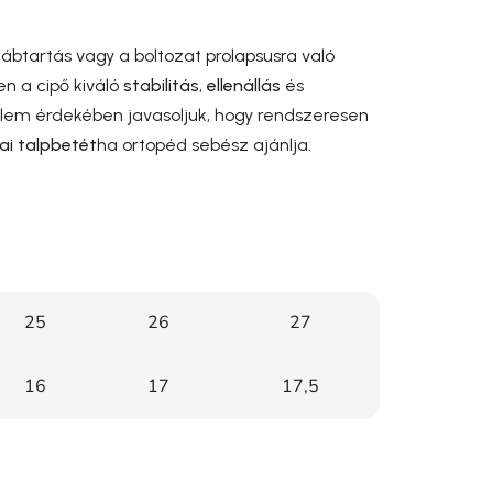
ábtartás vagy a boltozat prolapsusra való
n a cipő kiváló
stabilitás
,
ellenállás
és
lem érdekében javasoljuk, hogy rendszeresen
ai talpbetét
ha ortopéd sebész ajánlja.
25
26
27
16
17
17,5