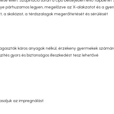
helése ellen. Szupináció során a cipő belsejében lévő talpbe
elye párhuzamos legyen, megelőzve az X-alakzatot és a gye
 a skoliózist, a térdszalagok megerőltetését és sérülését
ragasztók káros anyagok nélkül, érzékeny gyermekek számára
zítés gyors és biztonságos illeszkedést tesz lehetővé
soljuk az impregnálást