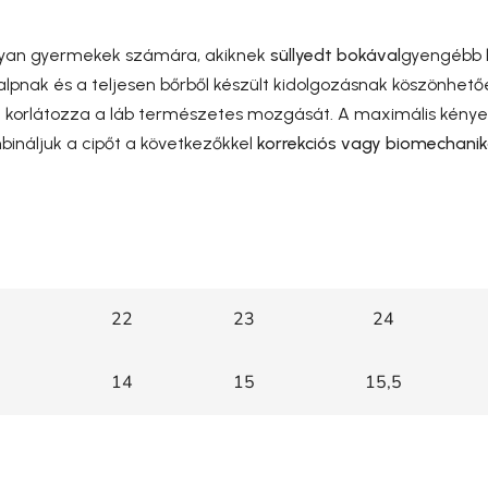
olyan gyermekek számára, akiknek
süllyedt bokával
gyengébb l
lpnak és a teljesen bőrből készült kidolgozásnak köszönhetőe
korlátozza a láb természetes mozgását. A maximális kénye
ináljuk a cipőt a következőkkel
korrekciós vagy biomechanik
22
23
24
14
15
15,5