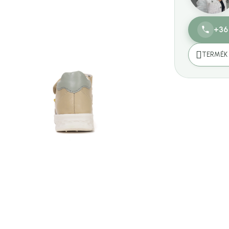
+36
TERMÉK 