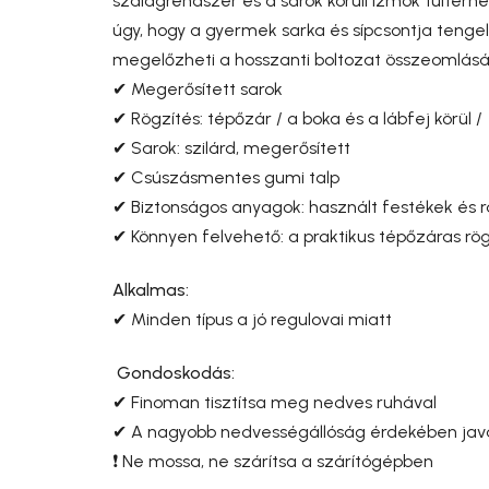
szalagrendszer és a sarok körüli izmok túlter
úgy, hogy a gyermek sarka és sípcsontja teng
megelőzheti a hosszanti boltozat összeomlását,
✔ Megerősített sarok
✔ Rögzítés: tépőzár / a boka és a lábfej körül /
✔ Sarok: szilárd, megerősített
✔ Csúszásmentes gumi talp
✔ Biztonságos anyagok: használt festékek és 
✔ Könnyen felvehető: a praktikus tépőzáras rög
Alkalmas:
✔ Minden típus a jó regulovai miatt
Gondoskodás:
✔ Finoman tisztítsa meg nedves ruhával
✔ A nagyobb nedvességállóság érdekében java
❗ Ne mossa, ne szárítsa a szárítógépben