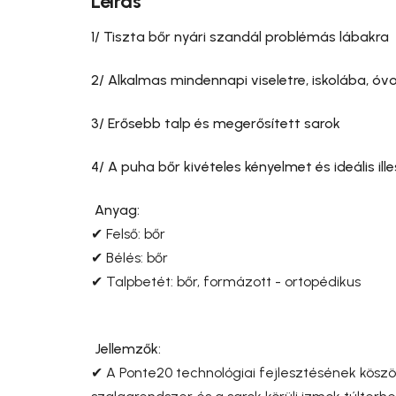
Leírás
1/ Tiszta bőr nyári szandál problémás lábakra
2/ Alkalmas mindennapi viseletre, iskolába, 
3/ Erősebb talp és megerősített sarok
4/ A puha bőr kivételes kényelmet és ideális i
Anyag:
✔ Felső: bőr
✔ Bélés: bőr
✔ Talpbetét: bőr, formázott - ortopédikus
Jellemzők:
✔ A Ponte20 technológiai fejlesztésének köszö