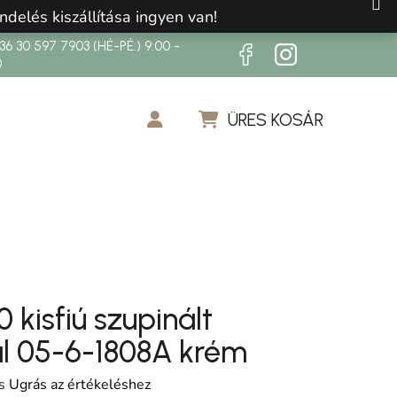
ndelés kiszállítása ingyen van!
6 30 597 7903 (HÉ-PÉ:) 9:00 -
0
ÜRES KOSÁR
KOSÁR
 kisfiú szupinált
l 05-6-1808A krém
os értékelése 5-ből 0,0 csillag.
s
Ugrás az értékeléshez