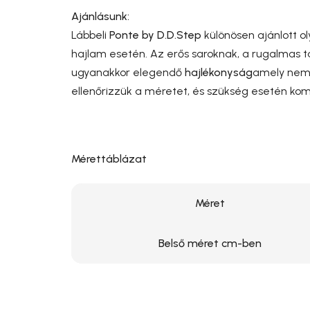
Ajánlásunk:
Lábbeli
Ponte by D.D.Step
különösen ajánlott 
hajlam esetén. Az erős saroknak, a rugalmas ta
ugyanakkor elegendő
hajlékonyság
amely nem 
ellenőrizzük a méretet, és szükség esetén komb
Mérettáblázat
Méret
Belső méret cm-ben