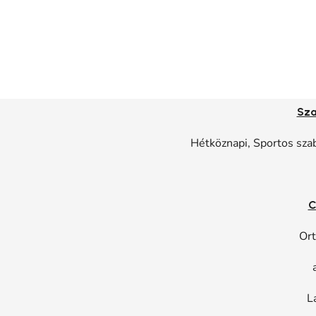
Sza
Hétköznapi, Sportos szab
C
Ort
L