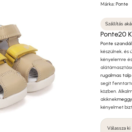
Márka:
Ponte
Szállítás ak
Ponte20 Ki
Ponte szandál
készülnek, és 
kényelemre é
alátámasztásá
rugalmas talp
segít fenntarta
közben. Alkal
akiknek
meggye
kényelmet biz
Válassza ki